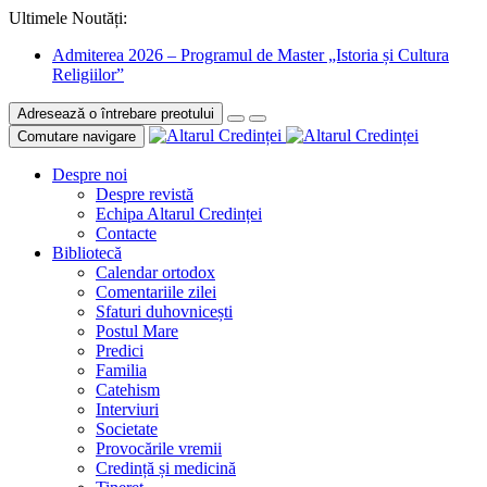
Ultimele Noutăți:
Admiterea 2026 – Programul de Master „Istoria și Cultura
Religiilor”
Adresează o întrebare preotului
Comutare navigare
Despre noi
Despre revistă
Echipa Altarul Credinței
Contacte
Bibliotecă
Calendar ortodox
Comentariile zilei
Sfaturi duhovnicești
Postul Mare
Predici
Familia
Catehism
Interviuri
Societate
Provocările vremii
Credință și medicină