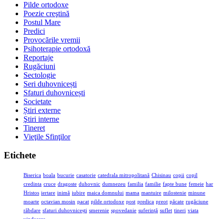
Pilde ortodoxe
Poezie creştină
Postul Mare
Predici
Provocările vremii
Psihoterapie ortodoxă
Reportaje
Rugăciuni
Sectologie
Seri duhovnicești
Sfaturi duhovnicești
Societate
Știri externe
Ştiri interne
Tineret
Vieţile Sfinţilor
Etichete
Biserica
boala
bucurie
casatorie
catedrala mitropolitană
Chisinau
copii
copil
credinta
cruce
dragoste
duhovnic
dumnezeu
familia
familie
fapte bune
femeie
har
Hristos
iertare
inimă
iubire
maica domnului
mama
mantuire
milostenie
minune
moarte
octavian mosin
pacat
pilde ortodoxe
post
predica
preot
păcate
rugăciune
răbdare
sfaturi duhovnicești
smerenie
spovedanie
suferinţă
suflet
tineri
viata