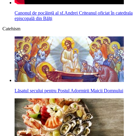
Canonul de pocăință al sf.Andrei Criteanul oficiat în catedrala
episcopală din Bălţi
Catehism
Lăsatul secului pentru Postul Adormirii Maicii Domnului