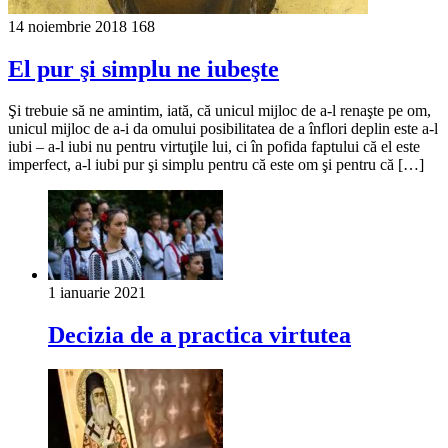
14 noiembrie 2018
168
El pur şi simplu ne iubeşte
Şi trebuie să ne amintim, iată, că unicul mijloc de a-l renaşte pe om,
unicul mijloc de a-i da omului posibilitatea de a înflori deplin este a-l
iubi – a-l iubi nu pentru virtuţile lui, ci în pofida faptului că el este
imperfect, a-l iubi pur şi simplu pentru că este om şi pentru că […]
1 ianuarie 2021
Decizia de a practica virtutea