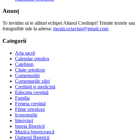
Anunț
Te invităm să te alături echipei Altarul Credinţei! Trimite textele sau
fotografiile tale la adresa:
mosin.octavian@gmail.com
.
Categorii
Arta sacră
Calendar ortodox
Catehism
Citate ortodoxe
Comemorări
Comentariile zilei
Credință și medicină
Educația creștină
Familia
Femeia creștină
Filme ortodoxe
Iconografie
Interviuri
Istoria Bisericii
Muzica bisericească
Oamenii Bisericii