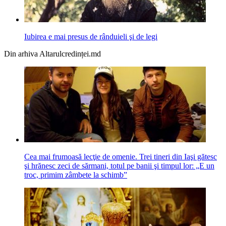
Iubirea e mai presus de rânduieli şi de legi
Din arhiva Altarulcredinței.md
Cea mai frumoasă lecţie de omenie. Trei tineri din Iaşi gătesc
şi hrănesc zeci de sărmani, totul pe banii şi timpul lor: „E un
troc, primim zâmbete la schimb”