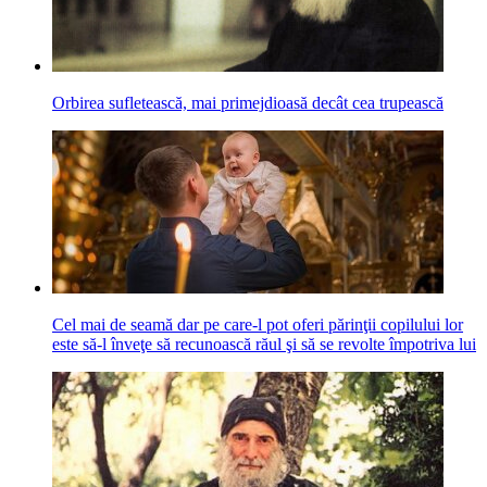
Orbirea sufletească, mai primejdioasă decât cea trupească
Cel mai de seamă dar pe care-l pot oferi părinţii copilului lor
este să-l înveţe să recunoască răul şi să se revolte împotriva lui