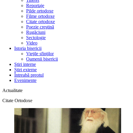
Tineret
Reportaje
Pilde ortodoxe
Filme ortodoxe
Citate ortodoxe
Poezie creştină
Rugăciuni
Sectologie
Video
Istoria bisericii
Vieţile sfinţilor
Oamenii bisericii
Ştiri interne
Știri externe
Întreabă preotul
Evenimente
Actualitate
Citate Ortodoxe