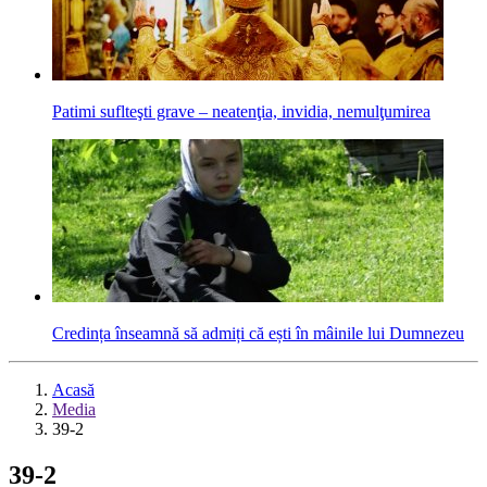
Patimi suflteşti grave – neatenţia, invidia, nemulţumirea
Credința înseamnă să admiți că ești în mâinile lui Dumnezeu
Acasă
Media
39-2
39-2