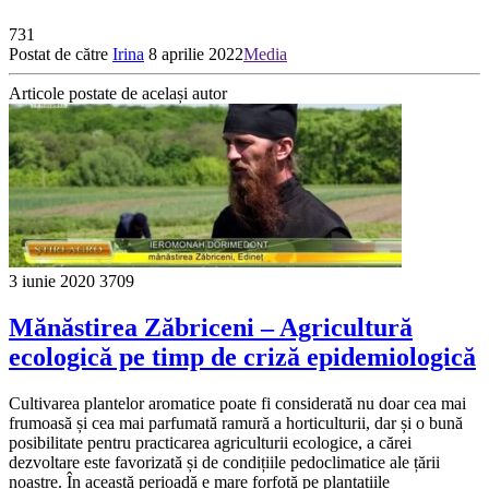
731
Postat de către
Irina
8 aprilie 2022
Media
Articole postate de același autor
3 iunie 2020
3709
Mănăstirea Zăbriceni – Agricultură
ecologică pe timp de criză epidemiologică
Cultivarea plantelor aromatice poate fi considerată nu doar cea mai
frumoasă și cea mai parfumată ramură a horticulturii, dar și o bună
posibilitate pentru practicarea agriculturii ecologice, a cărei
dezvoltare este favorizată și de condițiile pedoclimatice ale țării
noastre. În această perioadă e mare forfotă pe plantațiile