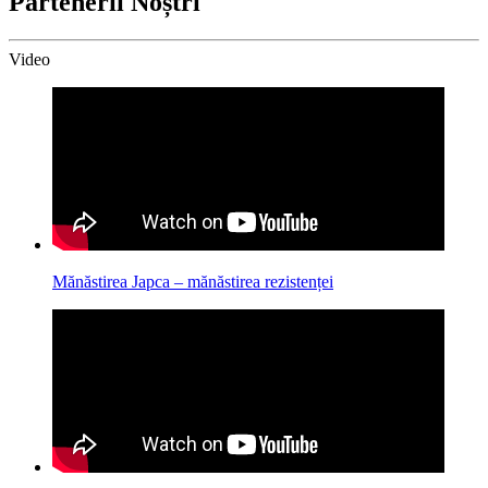
Partenerii Noștri
Video
Mănăstirea Japca – mănăstirea rezistenței