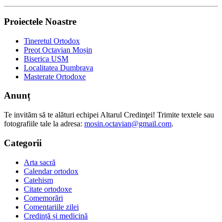
Proiectele Noastre
Tineretul Ortodox
Preot Octavian Moșin
Biserica USM
Localitatea Dumbrava
Masterate Ortodoxe
Anunț
Te invităm să te alături echipei Altarul Credinţei! Trimite textele sau
fotografiile tale la adresa:
mosin.octavian@gmail.com
.
Categorii
Arta sacră
Calendar ortodox
Catehism
Citate ortodoxe
Comemorări
Comentariile zilei
Credință și medicină