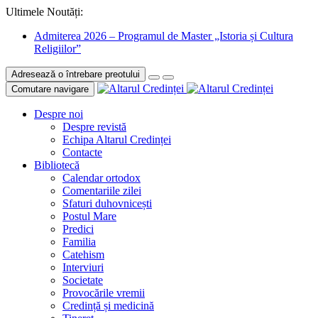
Ultimele Noutăți:
Admiterea 2026 – Programul de Master „Istoria și Cultura
Religiilor”
Adresează o întrebare preotului
Comutare navigare
Despre noi
Despre revistă
Echipa Altarul Credinței
Contacte
Bibliotecă
Calendar ortodox
Comentariile zilei
Sfaturi duhovnicești
Postul Mare
Predici
Familia
Catehism
Interviuri
Societate
Provocările vremii
Credință și medicină