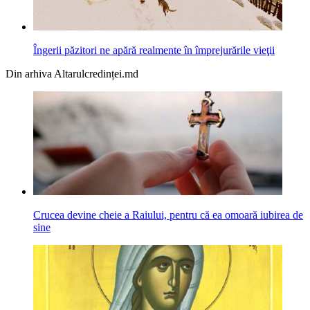
Îngerii păzitori ne apără realmente în împrejurările vieţii
Din arhiva Altarulcredinței.md
Crucea devine cheie a Raiului, pentru că ea omoară iubirea de
sine