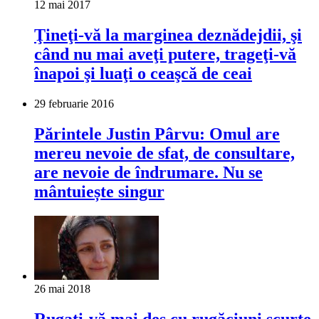
12 mai 2017
Ţineţi-vă la marginea deznădejdii, şi
când nu mai aveţi putere, trageţi-vă
înapoi şi luaţi o ceaşcă de ceai
29 februarie 2016
Părintele Justin Pârvu: Omul are
mereu nevoie de sfat, de consultare,
are nevoie de îndrumare. Nu se
mântuiește singur
26 mai 2018
Rugaţi-vă mai des cu rugăciuni scurte