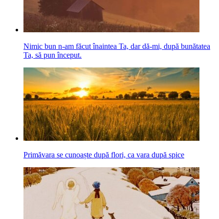
Nimic bun n-am făcut înaintea Ta, dar dă-mi, după bunătatea
Ta, să pun început.
Primăvara se cunoaște după flori, ca vara după spice