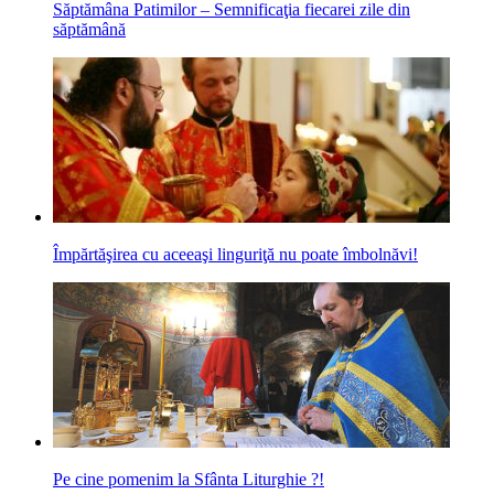
Săptămâna Patimilor – Semnificaţia fiecarei zile din
săptămână
Împărtăşirea cu aceeaşi linguriţă nu poate îmbolnăvi!
Pe cine pomenim la Sfânta Liturghie ?!