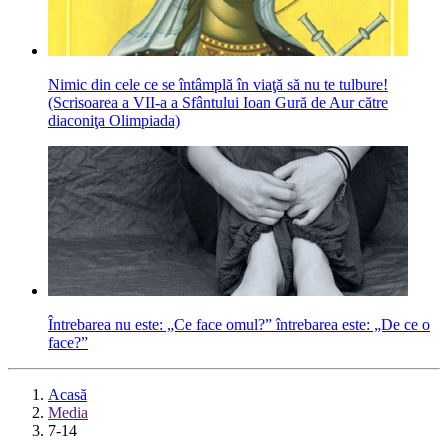
Nimic din cele ce se întâmplă în viaţă să nu te tulbure!
(Scrisoarea a VII-a a Sfântului Ioan Gură de Aur către
diaconiţa Olimpiada)
Întrebarea nu este: „Ce face omul?” întrebarea este: „De ce o
face?”
Acasă
Media
7-14