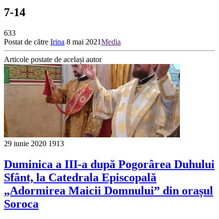
7-14
633
Postat de către
Irina
8 mai 2021
Media
Articole postate de același autor
29 iunie 2020
1913
Duminica a III-a după Pogorârea Duhului
Sfânt, la Catedrala Episcopală
„Adormirea Maicii Domnului” din orașul
Soroca