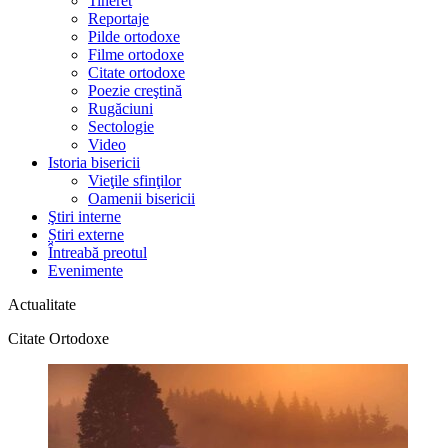
Tineret
Reportaje
Pilde ortodoxe
Filme ortodoxe
Citate ortodoxe
Poezie creştină
Rugăciuni
Sectologie
Video
Istoria bisericii
Vieţile sfinţilor
Oamenii bisericii
Ştiri interne
Știri externe
Întreabă preotul
Evenimente
Actualitate
Citate Ortodoxe