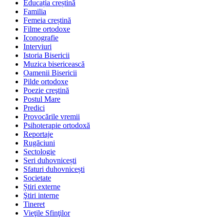
Educația creștină
Familia
Femeia creștină
Filme ortodoxe
Iconografie
Interviuri
Istoria Bisericii
Muzica bisericească
Oamenii Bisericii
Pilde ortodoxe
Poezie creştină
Postul Mare
Predici
Provocările vremii
Psihoterapie ortodoxă
Reportaje
Rugăciuni
Sectologie
Seri duhovnicești
Sfaturi duhovnicești
Societate
Știri externe
Ştiri interne
Tineret
Vieţile Sfinţilor