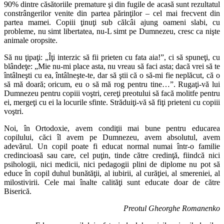
90% dintre căsătoriile premature şi din fugile de acasă sunt rezultatul
constrângerilor venite din partea părinţilor – cel mai frecvent din
partea mamei. Copiii ţinuţi sub călcâi ajung oameni slabi, cu
probleme, nu simt libertatea, nu-L simt pe Dumnezeu, cresc ca nişte
animale oropsite.
Să nu ţipaţi: „Îţi interzic să fii prieten cu fata aia!”, ci să spuneţi, cu
blândeţe: „Mie nu-mi place asta, nu vreau să faci asta; dacă vrei să te
întâlneşti cu ea, întâlneşte-te, dar să ştii că o să-mi fie neplăcut, că o
să mă doară; oricum, eu o să mă rog pentru tine…”. Rugaţi-vă lui
Dumnezeu pentru copiii voştri, cereţi preotului să facă molitfe pentru
ei, mergeţi cu ei la locurile sfinte. Străduiţi-vă să fiţi prieteni cu copiii
voştri.
Noi, în Ortodoxie, avem condiţii mai bune pentru educarea
copilului, căci îl avem pe Dumnezeu, avem absolutul, avem
adevărul. Un copil poate fi educat normal numai într-o familie
credincioasă sau care, cel puţin, tinde către credinţă, fiindcă nici
psihologii, nici medicii, nici pedagogii plini de diplome nu pot să
educe în copil duhul bunătăţii, al iubirii, al curăţiei, al smereniei, al
milostivirii. Cele mai înalte calităţi sunt educate doar de către
Biserică.
Preotul Gheorghe Romanenko