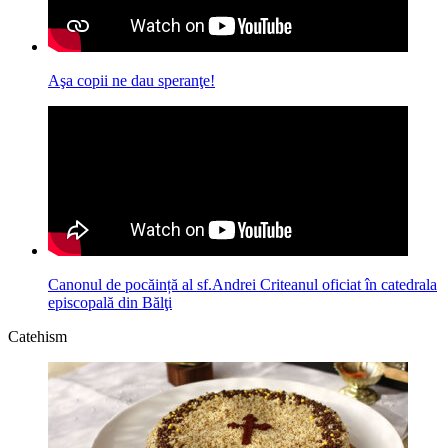
Aşa copii ne dau speranţe!
Canonul de pocăință al sf.Andrei Criteanul oficiat în catedrala
episcopală din Bălţi
Catehism