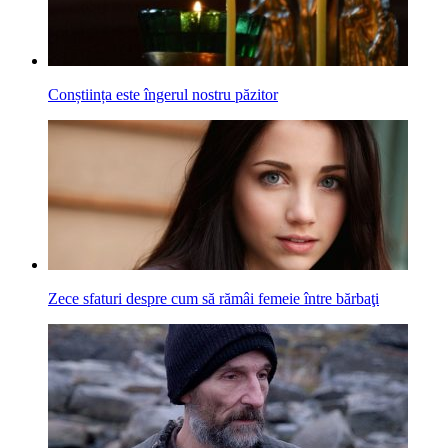
Conștiința este îngerul nostru păzitor
Zece sfaturi despre cum să rămâi femeie între bărbaţi