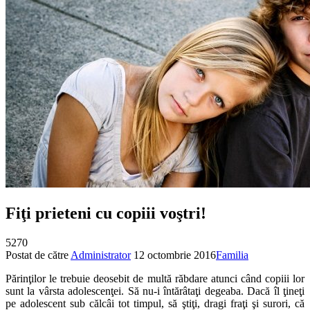
Fiţi prieteni cu copiii voştri!
5270
Postat de către
Administrator
12 octombrie 2016
Familia
Părinţilor le trebuie deosebit de multă răbdare atunci când copiii lor
sunt la vârsta adolescenţei. Să nu-i întărâtaţi degeaba. Dacă îl ţineţi
pe adolescent sub călcâi tot timpul, să ştiţi, dragi fraţi şi surori, că