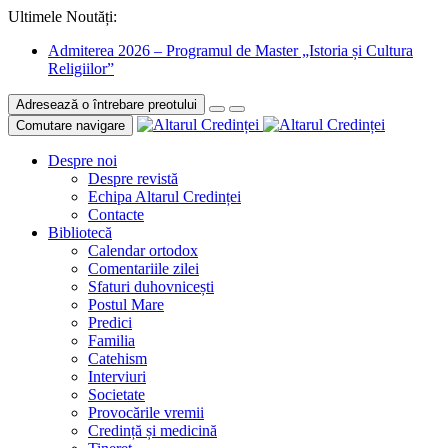
Ultimele Noutăți:
Admiterea 2026 – Programul de Master „Istoria și Cultura
Religiilor”
Adresează o întrebare preotului
Comutare navigare
Despre noi
Despre revistă
Echipa Altarul Credinței
Contacte
Bibliotecă
Calendar ortodox
Comentariile zilei
Sfaturi duhovnicești
Postul Mare
Predici
Familia
Catehism
Interviuri
Societate
Provocările vremii
Credință și medicină