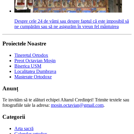
Despre cele 24 de vămi sau despre faptul că este imposibil să
ne cumpărăm sau să ne asigurăm în vreun fel mântuirea
Proiectele Noastre
Tineretul Ortodox
Preot Octavian Moșin
Biserica USM
Localitatea Dumbrava
Masterate Ortodoxe
Anunț
Te invităm să te alături echipei Altarul Credinţei! Trimite textele sau
fotografiile tale la adresa:
mosin.octavian@gmail.com
.
Categorii
Arta sacră
Calendar ortodox