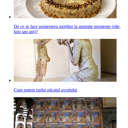
De ce se face pomenirea morților la anumite momente (zile,
luni sau ani)?
Cum putem ispăşi păcatul avortului