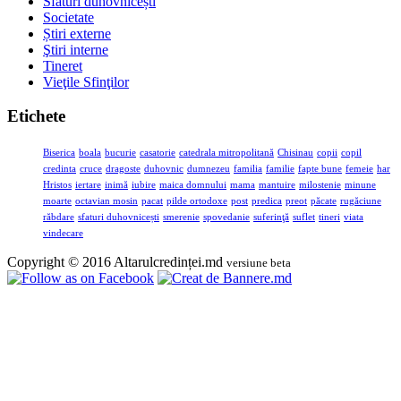
Sfaturi duhovnicești
Societate
Știri externe
Ştiri interne
Tineret
Vieţile Sfinţilor
Etichete
Biserica
boala
bucurie
casatorie
catedrala mitropolitană
Chisinau
copii
copil
credinta
cruce
dragoste
duhovnic
dumnezeu
familia
familie
fapte bune
femeie
har
Hristos
iertare
inimă
iubire
maica domnului
mama
mantuire
milostenie
minune
moarte
octavian mosin
pacat
pilde ortodoxe
post
predica
preot
păcate
rugăciune
răbdare
sfaturi duhovnicești
smerenie
spovedanie
suferinţă
suflet
tineri
viata
vindecare
Copyright © 2016 Altarulcredinței.md
versiune beta