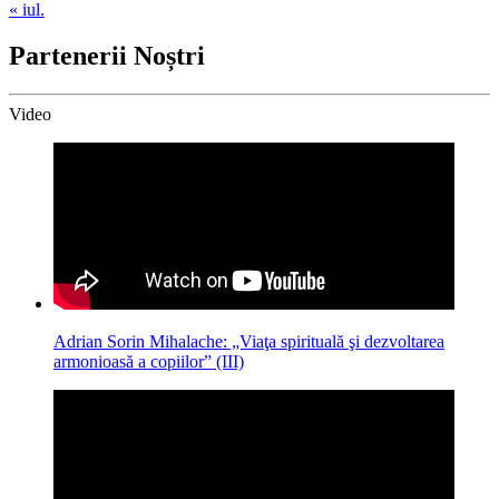
« iul.
Partenerii Noștri
Video
Adrian Sorin Mihalache: „Viaţa spirituală şi dezvoltarea
armonioasă a copiilor” (III)