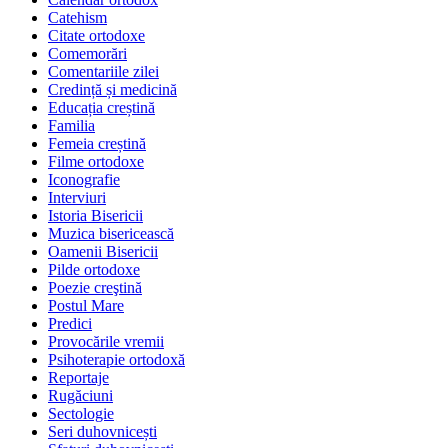
Catehism
Citate ortodoxe
Comemorări
Comentariile zilei
Credință și medicină
Educația creștină
Familia
Femeia creștină
Filme ortodoxe
Iconografie
Interviuri
Istoria Bisericii
Muzica bisericească
Oamenii Bisericii
Pilde ortodoxe
Poezie creştină
Postul Mare
Predici
Provocările vremii
Psihoterapie ortodoxă
Reportaje
Rugăciuni
Sectologie
Seri duhovnicești