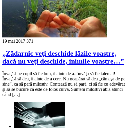
19 mai 2017
371
„Zădarnic veţi deschide lăzile voastre,
dacă nu veţi deschide, inimile voastre…”
Învaţă-l pe copil să fie bun, înainte de a-l învăţa să fie talentat!
Învaţă-l să dea, înainte de a cere. Nu neapărat să dea „cămaşa de pe
sine”, ca să pară milostiv. Contează nu să pară, ci să fie cu adevărat
şi să se bucure că este de folos cuiva. Suntem milostivi abia atunci
când […]