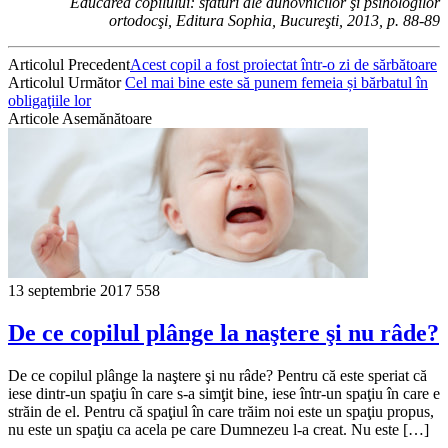
Educarea copilului: sfaturi ale duhovnicilor şi psihologilor
ortodocşi, Editura Sophia, Bucureşti, 2013, p. 88-89
Articolul Precedent
Acest copil a fost proiectat într-o zi de sărbătoare
Articolul Următor
Cel mai bine este să punem femeia și bărbatul în
obligaţiile lor
Articole Asemănătoare
13 septembrie 2017
558
De ce copilul plânge la naştere şi nu râde?
De ce copilul plânge la naştere şi nu râde? Pentru că este speriat că
iese dintr-un spaţiu în care s-a simţit bine, iese într-un spaţiu în care e
străin de el. Pentru că spaţiul în care trăim noi este un spaţiu propus,
nu este un spaţiu ca acela pe care Dumnezeu l-a creat. Nu este […]