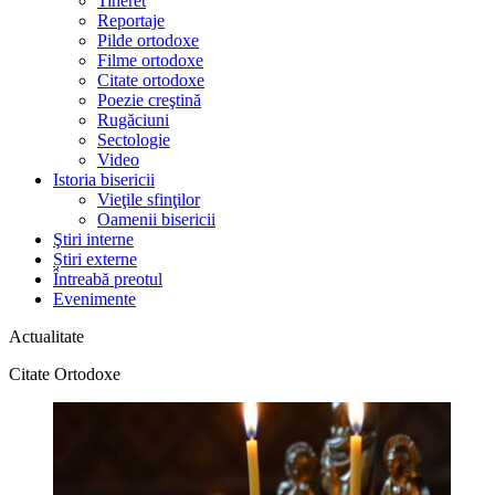
Tineret
Reportaje
Pilde ortodoxe
Filme ortodoxe
Citate ortodoxe
Poezie creştină
Rugăciuni
Sectologie
Video
Istoria bisericii
Vieţile sfinţilor
Oamenii bisericii
Ştiri interne
Știri externe
Întreabă preotul
Evenimente
Actualitate
Citate Ortodoxe