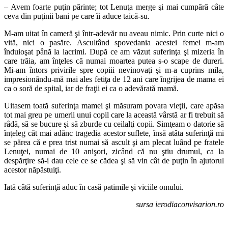
– Avem foarte puţin părinte; tot Lenuţa merge şi mai cumpără câte
ceva din puţinii bani pe care îi aduce taică-su.
M-am uitat în cameră şi într-adevăr nu aveau nimic. Prin curte nici o
vită, nici o pasăre. Ascultând spovedania acestei femei m-am
înduioşat până la lacrimi. După ce am văzut suferinţa şi mizeria în
care trăia, am înţeles că numai moartea putea s-o scape de dureri.
Mi-am întors privirile spre copiii nevinovaţi şi m-a cuprins mila,
impresionându-mă mai ales fetiţa de 12 ani care îngrijea de mama ei
ca o soră de spital, iar de fraţii ei ca o adevărată mamă.
Uitasem toată suferinţa mamei şi măsuram povara vieţii, care apăsa
tot mai greu pe umerii unui copil care la această vârstă ar fi trebuit să
râdă, să se bucure şi să zburde cu ceilalţi copii. Simţeam o datorie să
înţeleg cât mai adânc tragedia acestor suflete, însă atâta suferinţă mi
se părea că e prea trist numai să ascult şi am plecat luând pe fratele
Lenuţei, numai de 10 anişori, zicând că nu ştiu drumul, ca la
despărţire să-i dau cele ce se cădea şi să vin cât de puţin în ajutorul
acestor năpăstuiţi.
Iată câtă suferinţă aduc în casă patimile şi viciile omului.
sursa ierodiaconvisarion.ro