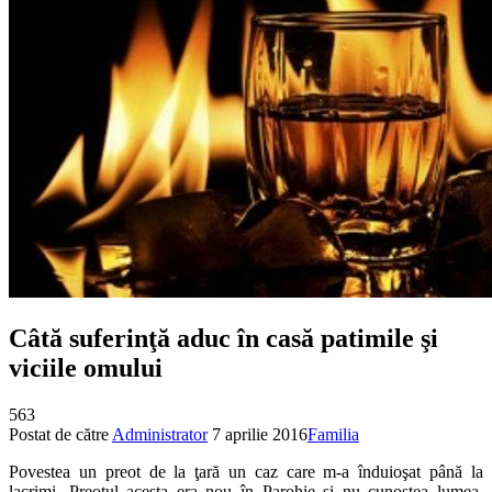
Câtă suferinţă aduc în casă patimile şi
viciile omului
563
Postat de către
Administrator
7 aprilie 2016
Familia
Povestea un preot de la ţară un caz care m-a înduioşat până la
lacrimi. Preotul acesta era nou în Parohie şi nu cunoştea lumea.