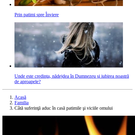
Prin patimi spre Înviere
Unde este credinţa, nădejdea în Dumnezeu şi iubirea noastră
de aproapele?
Acasă
Familia
Câtă suferinţă aduc în casă patimile şi viciile omului