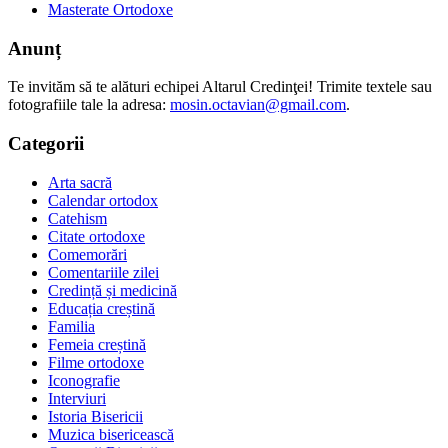
Masterate Ortodoxe
Anunț
Te invităm să te alături echipei Altarul Credinţei! Trimite textele sau
fotografiile tale la adresa:
mosin.octavian@gmail.com
.
Categorii
Arta sacră
Calendar ortodox
Catehism
Citate ortodoxe
Comemorări
Comentariile zilei
Credință și medicină
Educația creștină
Familia
Femeia creștină
Filme ortodoxe
Iconografie
Interviuri
Istoria Bisericii
Muzica bisericească