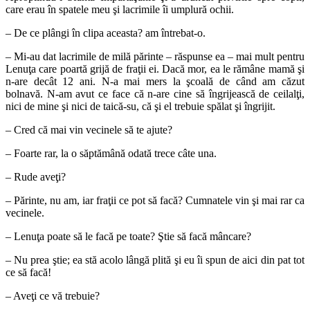
care erau în spatele meu şi lacrimile îi umplură ochii.
– De ce plângi în clipa aceasta? am întrebat-o.
– Mi-au dat lacrimile de milă părinte – răspunse ea – mai mult pentru
Lenuţa care poartă grijă de fraţii ei. Dacă mor, ea le rămâne mamă şi
n-are decât 12 ani. N-a mai mers la şcoală de când am căzut
bolnavă. N-am avut ce face că n-are cine să îngrijească de ceilalţi,
nici de mine şi nici de taică-su, că şi el trebuie spălat şi îngrijit.
– Cred că mai vin vecinele să te ajute?
– Foarte rar, la o săptămână odată trece câte una.
– Rude aveţi?
– Părinte, nu am, iar fraţii ce pot să facă? Cumnatele vin şi mai rar ca
vecinele.
– Lenuţa poate să le facă pe toate? Ştie să facă mâncare?
– Nu prea ştie; ea stă acolo lângă plită şi eu îi spun de aici din pat tot
ce să facă!
– Aveţi ce vă trebuie?