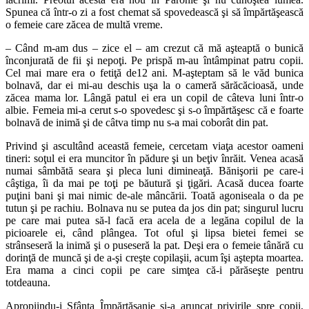
Spunea că într-o zi a fost chemat să spovedească şi să împărtăşească
o femeie care zăcea de multă vreme.
– Când m-am dus – zice el – am crezut că mă aşteaptă o bunică
înconjurată de fii şi nepoţi. Pe prispă m-au întâmpinat patru copii.
Cel mai mare era o fetiţă de12 ani. M-aşteptam să le văd bunica
bolnavă, dar ei mi-au deschis uşa la o cameră sărăcăcioasă, unde
zăcea mama lor. Lângă patul ei era un copil de câteva luni într-o
albie. Femeia mi-a cerut s-o spovedesc şi s-o împărtăşesc că e foarte
bolnavă de inimă şi de câtva timp nu s-a mai coborât din pat.
Privind şi ascultând această femeie, cercetam viaţa acestor oameni
tineri: soţul ei era muncitor în pădure şi un beţiv înrăit. Venea acasă
numai sâmbătă seara şi pleca luni dimineaţă. Bănişorii pe care-i
câştiga, îi da mai pe toţi pe băutură şi ţigări. Acasă ducea foarte
puţini bani şi mai nimic de-ale mâncării. Toată agoniseala o da pe
tutun şi pe rachiu. Bolnava nu se putea da jos din pat; singurul lucru
pe care mai putea să-l facă era acela de a legăna copilul de la
picioarele ei, când plângea. Tot oful şi lipsa bietei femei se
strânseseră la inimă şi o puseseră la pat. Deşi era o femeie tânără cu
dorinţă de muncă şi de a-şi creşte copilaşii, acum îşi aştepta moartea.
Era mama a cinci copii pe care simţea că-i părăseşte pentru
totdeauna.
Apropiindu-i Sfânta Împărtăşanie şi-a aruncat privirile spre copii,