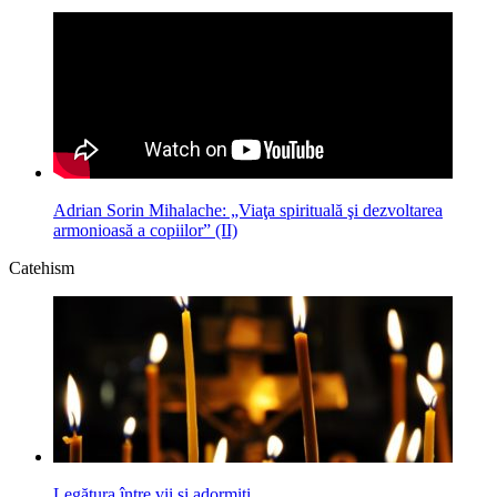
Adrian Sorin Mihalache: „Viaţa spirituală şi dezvoltarea
armonioasă a copiilor” (II)
Catehism
Legătura între vii şi adormiţi