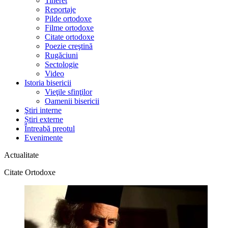
Tineret
Reportaje
Pilde ortodoxe
Filme ortodoxe
Citate ortodoxe
Poezie creştină
Rugăciuni
Sectologie
Video
Istoria bisericii
Vieţile sfinţilor
Oamenii bisericii
Ştiri interne
Știri externe
Întreabă preotul
Evenimente
Actualitate
Citate Ortodoxe