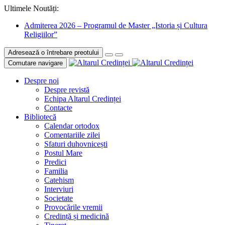
Ultimele Noutăți:
Admiterea 2026 – Programul de Master „Istoria și Cultura
Religiilor”
Adresează o întrebare preotului
Comutare navigare
Despre noi
Despre revistă
Echipa Altarul Credinței
Contacte
Bibliotecă
Calendar ortodox
Comentariile zilei
Sfaturi duhovnicești
Postul Mare
Predici
Familia
Catehism
Interviuri
Societate
Provocările vremii
Credință și medicină