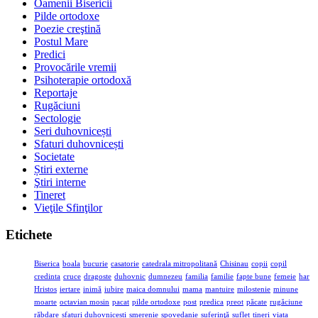
Oamenii Bisericii
Pilde ortodoxe
Poezie creştină
Postul Mare
Predici
Provocările vremii
Psihoterapie ortodoxă
Reportaje
Rugăciuni
Sectologie
Seri duhovnicești
Sfaturi duhovnicești
Societate
Știri externe
Ştiri interne
Tineret
Vieţile Sfinţilor
Etichete
Biserica
boala
bucurie
casatorie
catedrala mitropolitană
Chisinau
copii
copil
credinta
cruce
dragoste
duhovnic
dumnezeu
familia
familie
fapte bune
femeie
har
Hristos
iertare
inimă
iubire
maica domnului
mama
mantuire
milostenie
minune
moarte
octavian mosin
pacat
pilde ortodoxe
post
predica
preot
păcate
rugăciune
răbdare
sfaturi duhovnicești
smerenie
spovedanie
suferinţă
suflet
tineri
viata