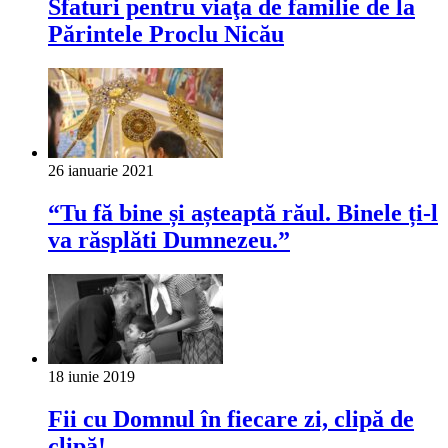
Sfaturi pentru viaţa de familie de la
Părintele Proclu Nicău
26 ianuarie 2021
“Tu fă bine și așteaptă răul. Binele ți-l
va răsplăti Dumnezeu.”
18 iunie 2019
Fii cu Domnul în fiecare zi, clipă de
clipă!