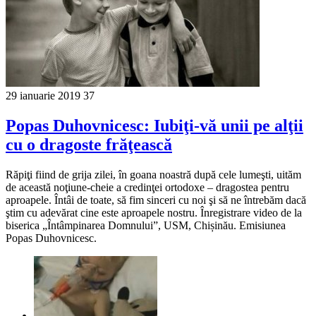
29 ianuarie 2019
37
Popas Duhovnicesc: Iubiţi-vă unii pe alţii
cu o dragoste frăţească
Răpiţi fiind de grija zilei, în goana noastră după cele lumeşti, uităm
de această noţiune-cheie a credinţei ortodoxe – dragostea pentru
aproapele. Întâi de toate, să fim sinceri cu noi şi să ne întrebăm dacă
ştim cu adevărat cine este aproapele nostru. Înregistrare video de la
biserica „Întâmpinarea Domnului”, USM, Chișinău. Emisiunea
Popas Duhovnicesc.