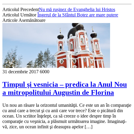
Articolul Precedent
Nu mă rușinez de Evanghelia lui Hristos
Articolul Următor
Îngerul de la Sfântul Botez are mare putere
Articole Asemănătoare
31 decembrie 2017
6000
Timpul şi vesnicia – predica la Anul Nou
a mitropolitului Augustin de Florina
Un nou an răsare la orizontul umanităţii. Ce este un an în comparaţie
cu anul care a trecut şi cu anii care vor trece? Este o picătură din
ocean. Un scriitor înţelept, ca să creeze o idee despre timp în
comparaţie cu veşnicia, a plăsmuit următoarea imagine. Imaginaţi-
vă, zice, un ocean infinit şi deasupra apelor […]