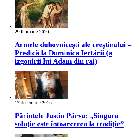
29 februarie 2020
Armele duhovniceşti ale creştinului –
Predică la Duminica Iertării (a
izgonirii lui Adam din rai)
17 decembrie 2016
Părintele Justin Pârvu: „Sin­gura
solu­ţie este întoarcerea la tra­di­ţie”