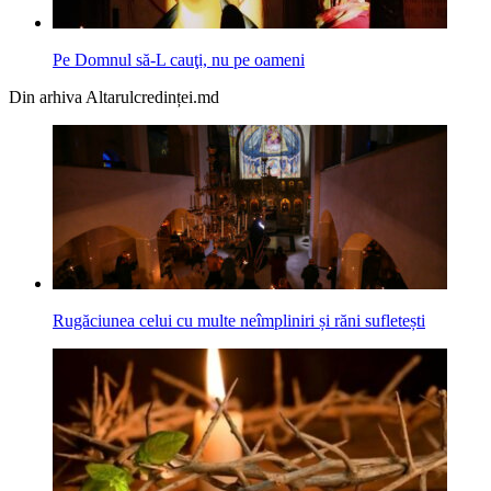
Pe Domnul să-L cauţi, nu pe oameni
Din arhiva Altarulcredinței.md
Rugăciunea celui cu multe neîmpliniri și răni sufletești