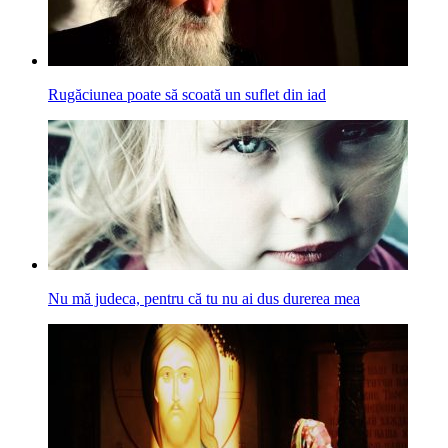
Rugăciunea poate să scoată un suflet din iad
Nu mă judeca, pentru că tu nu ai dus durerea mea