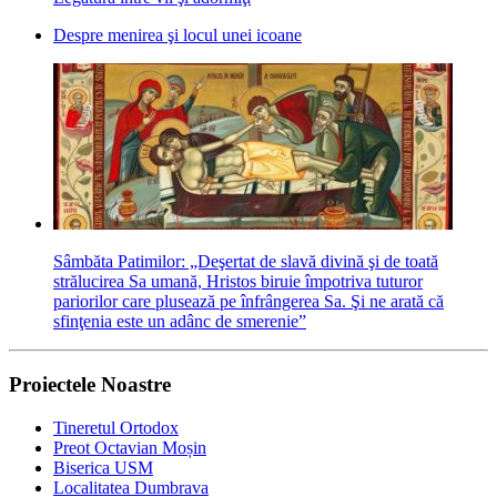
Despre menirea şi locul unei icoane
Sâmbăta Patimilor: „Deşertat de slavă divină şi de toată
strălucirea Sa umană, Hristos biruie împotriva tuturor
pariorilor care plusează pe înfrângerea Sa. Şi ne arată că
sfinţenia este un adânc de smerenie”
Proiectele Noastre
Tineretul Ortodox
Preot Octavian Moșin
Biserica USM
Localitatea Dumbrava