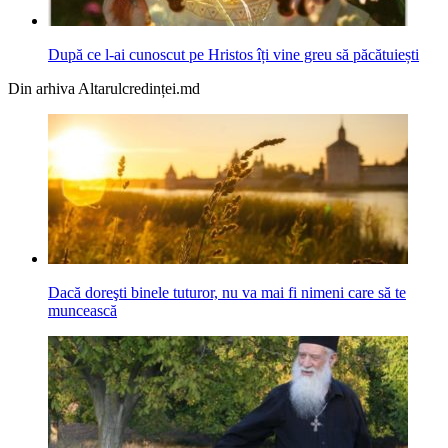
După ce l-ai cunoscut pe Hristos îți vine greu să păcătuiești
Din arhiva Altarulcredinței.md
Dacă doreşti binele tuturor, nu va mai fi nimeni care să te
muncească