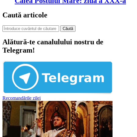
Calea Postului Mare: ziua a XXX-a
Caută articole
Căută
Alătură-te canalulului nostru de
Telegram!
Recomandările zilei