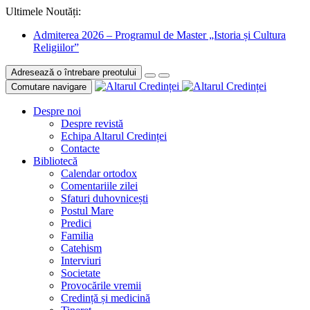
Ultimele Noutăți:
Admiterea 2026 – Programul de Master „Istoria și Cultura
Religiilor”
Adresează o întrebare preotului
Comutare navigare
Despre noi
Despre revistă
Echipa Altarul Credinței
Contacte
Bibliotecă
Calendar ortodox
Comentariile zilei
Sfaturi duhovnicești
Postul Mare
Predici
Familia
Catehism
Interviuri
Societate
Provocările vremii
Credință și medicină