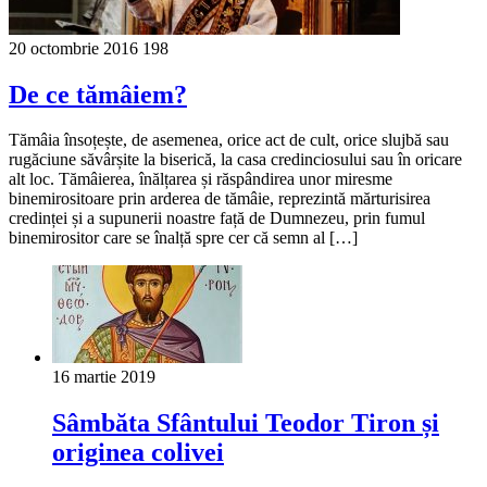
20 octombrie 2016
198
De ce tămâiem?
Tămâia însoțește, de asemenea, orice act de cult, orice slujbă sau
rugăciune săvârșite la biserică, la casa credinciosului sau în oricare
alt loc. Tămâierea, înălțarea și răspândirea unor miresme
binemirositoare prin arderea de tămâie, reprezintă mărturisirea
credinței și a supunerii noastre față de Dumnezeu, prin fumul
binemirositor care se înalță spre cer că semn al […]
16 martie 2019
Sâmbăta Sfântului Teodor Tiron și
originea colivei