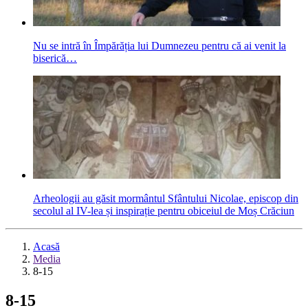
Nu se intră în Împărăția lui Dumnezeu pentru că ai venit la
biserică…
Arheologii au găsit mormântul Sfântului Nicolae, episcop din
secolul al IV-lea și inspirație pentru obiceiul de Moș Crăciun
Acasă
Media
8-15
8-15