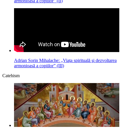
armonioasă a copiilor” (II)
Adrian Sorin Mihalache: „Viaţa spirituală şi dezvoltarea
armonioasă a copiilor” (III)
Catehism