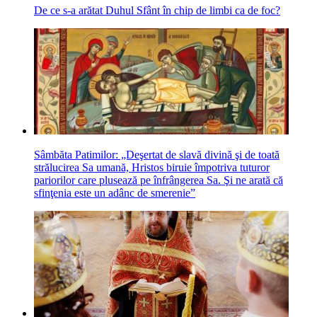
De ce s-a arătat Duhul Sfânt în chip de limbi ca de foc?
Sâmbăta Patimilor: „Deşertat de slavă divină şi de toată
strălucirea Sa umană, Hristos biruie împotriva tuturor
pariorilor care plusează pe înfrângerea Sa. Şi ne arată că
sfinţenia este un adânc de smerenie”