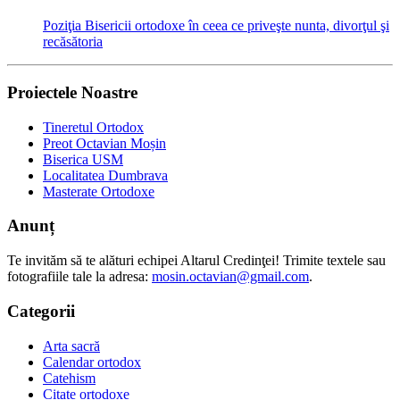
Poziţia Bisericii ortodoxe în ceea ce priveşte nunta, divorţul şi
recăsătoria
Proiectele Noastre
Tineretul Ortodox
Preot Octavian Moșin
Biserica USM
Localitatea Dumbrava
Masterate Ortodoxe
Anunț
Te invităm să te alături echipei Altarul Credinţei! Trimite textele sau
fotografiile tale la adresa:
mosin.octavian@gmail.com
.
Categorii
Arta sacră
Calendar ortodox
Catehism
Citate ortodoxe