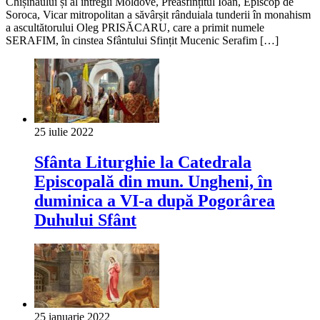
Chișinăului și al întregii Moldove, Preasfințitul Ioan, Episcop de
Soroca, Vicar mitropolitan a săvârșit rânduiala tunderii în monahism
a ascultătorului Oleg PRISĂCARU, care a primit numele
SERAFIM, în cinstea Sfântului Sfințit Mucenic Serafim […]
25 iulie 2022
Sfânta Liturghie la Catedrala
Episcopală din mun. Ungheni, în
duminica a VI-a după Pogorârea
Duhului Sfânt
25 ianuarie 2022