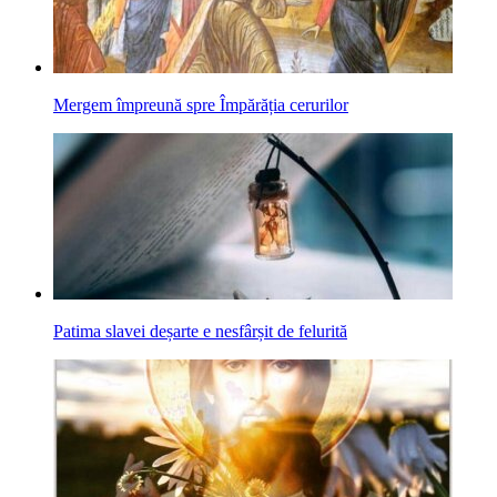
Mergem împreună spre Împărăția cerurilor
Patima slavei deșarte e nesfârșit de felurită