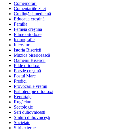
Comemorări
Comentariile zilei
Credință și medicină
Educația creștină
Familia
Femeia creștină
Filme ortodoxe
Iconografie
Interviuri
Istoria Bisericii
Muzica bisericească
Oamenii Bisericii
Pilde ortodoxe
Poezie creştină
Postul Mare
Predici
Provocările vremii
Psihoterapie ortodoxă
Reportaje
Rugăciuni
Sectologie
Seri duhovnicești
Sfaturi duhovnicești
Societate
Știri externe