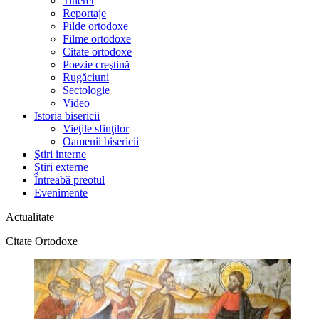
Tineret
Reportaje
Pilde ortodoxe
Filme ortodoxe
Citate ortodoxe
Poezie creştină
Rugăciuni
Sectologie
Video
Istoria bisericii
Vieţile sfinţilor
Oamenii bisericii
Ştiri interne
Știri externe
Întreabă preotul
Evenimente
Actualitate
Citate Ortodoxe