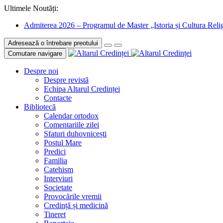
Ultimele Noutăți:
Admiterea 2026 – Programul de Master „Istoria și Cultura Relig
Adresează o întrebare preotului
Comutare navigare
Despre noi
Despre revistă
Echipa Altarul Credinței
Contacte
Bibliotecă
Calendar ortodox
Comentariile zilei
Sfaturi duhovnicești
Postul Mare
Predici
Familia
Catehism
Interviuri
Societate
Provocările vremii
Credință și medicină
Tineret