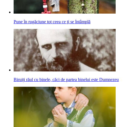
Pune în rugăciune tot ceea ce ţi se întâmplă
Biruiți răul cu binele, căci de partea binelui este Dumnezeu