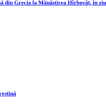
ă din Grecia la Mănăstirea Hîrbovăț, în ziu
reștină