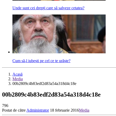
Unde sunt cei drepți care să salveze cetatea?
Cum să-l iubeşti pe cel ce te urăşte?
Acasă
Media
00b2809c4b83edf2d83a54a318d4c18e
00b2809c4b83edf2d83a54a318d4c18e
796
Postat de către
Administrator
18 februarie 2016
Media