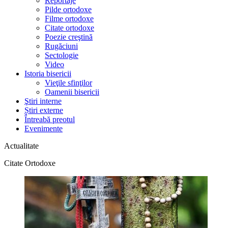
Reportaje
Pilde ortodoxe
Filme ortodoxe
Citate ortodoxe
Poezie creştină
Rugăciuni
Sectologie
Video
Istoria bisericii
Vieţile sfinţilor
Oamenii bisericii
Ştiri interne
Știri externe
Întreabă preotul
Evenimente
Actualitate
Citate Ortodoxe