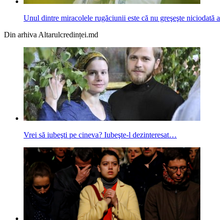
Unul dintre miracolele rugăciunii este că nu greşeşte niciodată 
Din arhiva Altarulcredinței.md
Vrei să iubeşti pe cineva? Iubeşte-l dezinteresat…