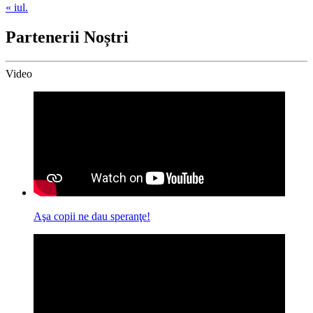
« iul.
Partenerii Noștri
Video
Aşa copii ne dau speranţe!