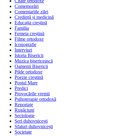
Citate ortodoxe
Comemorări
Comentariile zilei
Credință și medicină
Educația creștină
Familia
Femeia creștină
Filme ortodoxe
Iconografie
Interviuri
Istoria Bisericii
Muzica bisericească
Oamenii Bisericii
Pilde ortodoxe
Poezie creştină
Postul Mare
Predici
Provocările vremii
Psihoterapie ortodoxă
Reportaje
Rugăciuni
Sectologie
Seri duhovnicești
Sfaturi duhovnicești
Societate