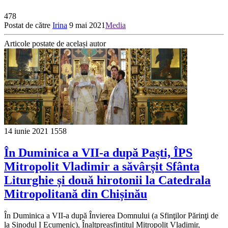
478
Postat de către
Irina
9 mai 2021
Media
Articole postate de același autor
14 iunie 2021
1558
În Duminica a VII-a după Paşti, ÎPS
Mitropolit Vladimir a săvârșit Sfânta
Liturghie și două hirotonii la Catedrala
Mitropolitană din Chișinău
În Duminica a VII-a după Învierea Domnului (a Sfinţilor Părinţi de
la Sinodul I Ecumenic), Înaltpreasfințitul Mitropolit Vladimir,