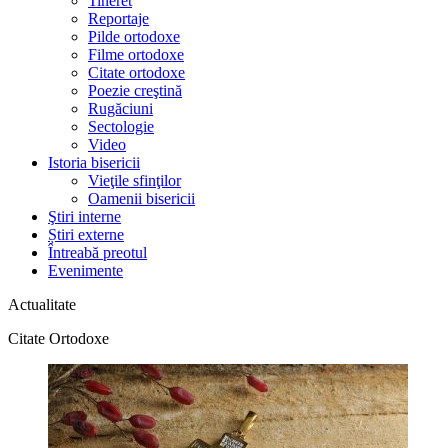
Tineret
Reportaje
Pilde ortodoxe
Filme ortodoxe
Citate ortodoxe
Poezie creştină
Rugăciuni
Sectologie
Video
Istoria bisericii
Vieţile sfinţilor
Oamenii bisericii
Ştiri interne
Știri externe
Întreabă preotul
Evenimente
Actualitate
Citate Ortodoxe