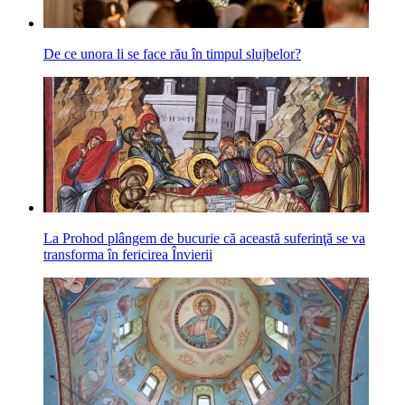
De ce unora li se face rău în timpul slujbelor?
La Prohod plângem de bucurie că această suferinţă se va
transforma în fericirea Învierii