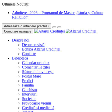
Ultimele Noutăți:
Admiterea 2026 – Programul de Master „Istoria și Cultura
Religiilor”
Adresează o întrebare preotului
Comutare navigare
Despre noi
Despre revistă
Echipa Altarul Credinței
Contacte
Bibliotecă
Calendar ortodox
Comentariile zilei
Sfaturi duhovnicești
Postul Mare
Predici
Familia
Catehism
Interviuri
Societate
Provocările vremii
Credință și medicină