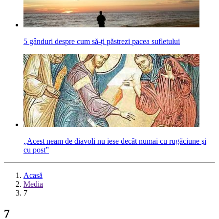
5 gânduri despre cum să-ți păstrezi pacea sufletului
„Acest neam de diavoli nu iese decât numai cu rugăciune şi
cu post”
Acasă
Media
7
7