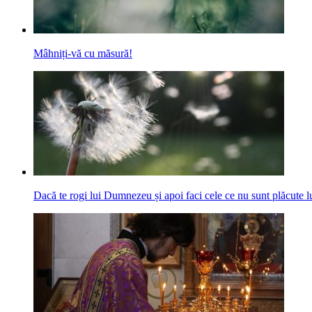
Mâhniți-vă cu măsură!
Dacă te rogi lui Dumnezeu și apoi faci cele ce nu sunt plăcute l