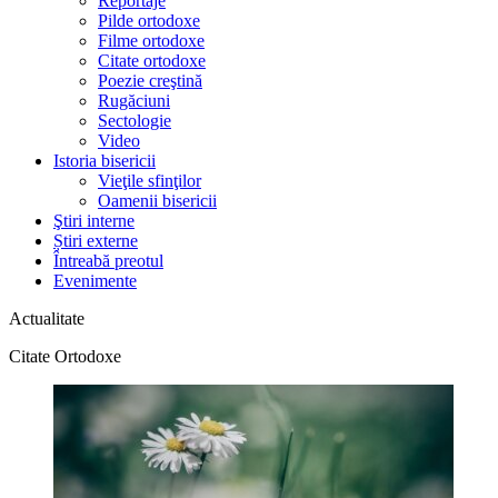
Reportaje
Pilde ortodoxe
Filme ortodoxe
Citate ortodoxe
Poezie creştină
Rugăciuni
Sectologie
Video
Istoria bisericii
Vieţile sfinţilor
Oamenii bisericii
Ştiri interne
Știri externe
Întreabă preotul
Evenimente
Actualitate
Citate Ortodoxe