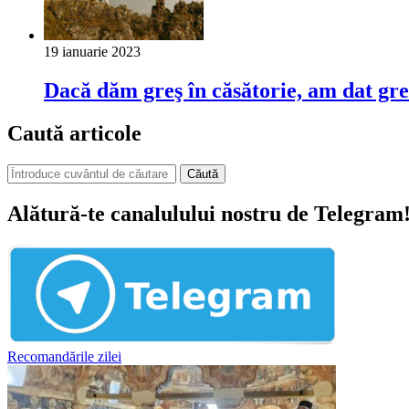
19 ianuarie 2023
Dacă dăm greş în căsătorie, am dat gre
Caută articole
Căută
Alătură-te canalulului nostru de Telegram
Recomandările zilei