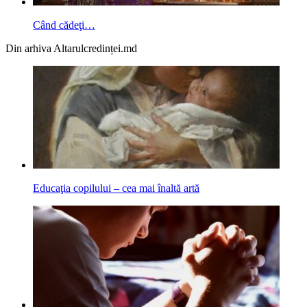
Când cădeţi…
Din arhiva Altarulcredinței.md
Educaţia copilului – cea mai înaltă artă