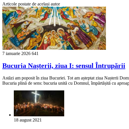
Articole postate de același autor
7 ianuarie 2026
641
Bucuria Nașterii, ziua I: sensul Întrupării
Astăzi am poposit în ziua Bucuriei. Tot am așteptat ziua Nașterii Domn
Bucuria plină de sens: bucuria unită cu Domnul, împărtășită cu aproapel
18 august 2021