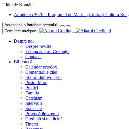
Ultimele Noutăți:
Admiterea 2026 – Programul de Master „Istoria și Cultura Relig
Adresează o întrebare preotului
Comutare navigare
Despre noi
Despre revistă
Echipa Altarul Credinței
Contacte
Bibliotecă
Calendar ortodox
Comentariile zilei
Sfaturi duhovnicești
Postul Mare
Predici
Familia
Catehism
Interviuri
Societate
Provocările vremii
Credință și medicină
Tineret