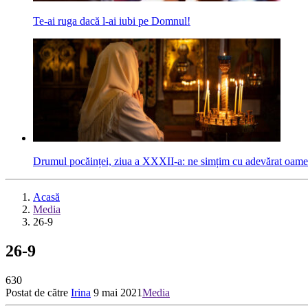
Te-ai ruga dacă l-ai iubi pe Domnul!
Drumul pocăinței, ziua a XXXII-a: ne simțim cu adevărat oame
Acasă
Media
26-9
26-9
630
Postat de către
Irina
9 mai 2021
Media