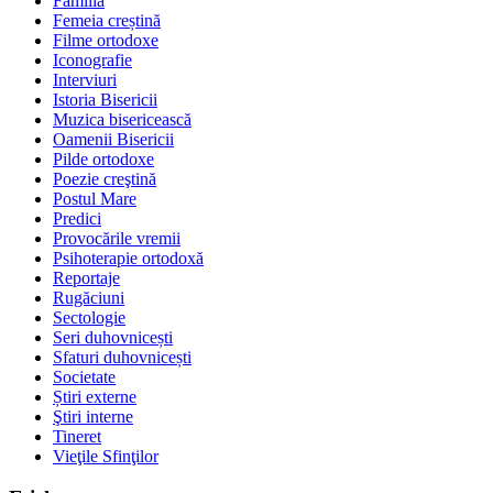
Familia
Femeia creștină
Filme ortodoxe
Iconografie
Interviuri
Istoria Bisericii
Muzica bisericească
Oamenii Bisericii
Pilde ortodoxe
Poezie creştină
Postul Mare
Predici
Provocările vremii
Psihoterapie ortodoxă
Reportaje
Rugăciuni
Sectologie
Seri duhovnicești
Sfaturi duhovnicești
Societate
Știri externe
Ştiri interne
Tineret
Vieţile Sfinţilor