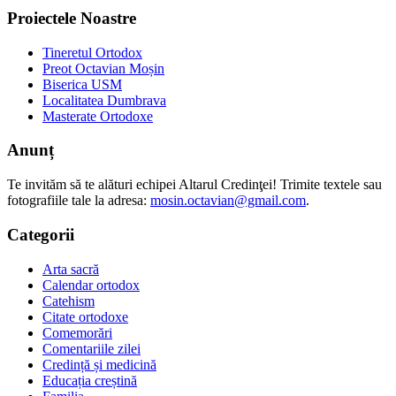
Proiectele Noastre
Tineretul Ortodox
Preot Octavian Moșin
Biserica USM
Localitatea Dumbrava
Masterate Ortodoxe
Anunț
Te invităm să te alături echipei Altarul Credinţei! Trimite textele sau
fotografiile tale la adresa:
mosin.octavian@gmail.com
.
Categorii
Arta sacră
Calendar ortodox
Catehism
Citate ortodoxe
Comemorări
Comentariile zilei
Credință și medicină
Educația creștină