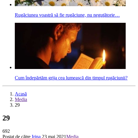
Rugăciunea voastră să fie rugăciune, nu neguţătorie…
Cum îndepărtăm grija cea lumească din timpul rugăciunii?
Acasă
Media
29
29
692
Postat de către
Irina
23 mai 2021
Media