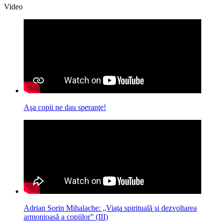
Video
Aşa copii ne dau speranţe!
Adrian Sorin Mihalache: „Viaţa spirituală şi dezvoltarea
armonioasă a copiilor” (III)