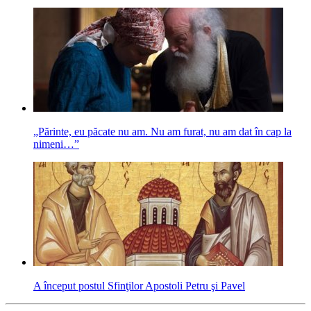
„Părinte, eu păcate nu am. Nu am furat, nu am dat în cap la
nimeni…”
A început postul Sfinţilor Apostoli Petru şi Pavel