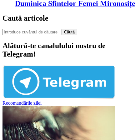
Duminica Sfintelor Femei Mironosițe
Caută articole
Căută
Alătură-te canalulului nostru de
Telegram!
Recomandările zilei