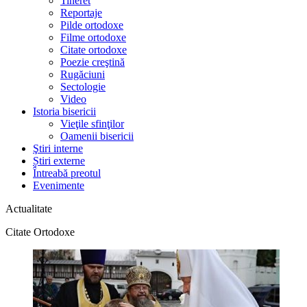
Tineret
Reportaje
Pilde ortodoxe
Filme ortodoxe
Citate ortodoxe
Poezie creştină
Rugăciuni
Sectologie
Video
Istoria bisericii
Vieţile sfinţilor
Oamenii bisericii
Ştiri interne
Știri externe
Întreabă preotul
Evenimente
Actualitate
Citate Ortodoxe