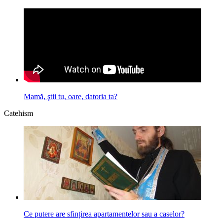
Mamă, ştii tu, oare, datoria ta?
Catehism
Ce putere are sfințirea apartamentelor sau a caselor?