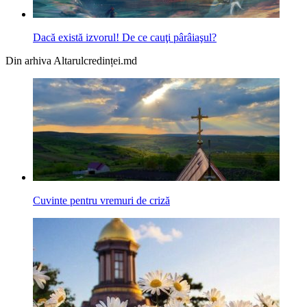
Dacă există izvorul! De ce cauţi pârâiaşul?
Din arhiva Altarulcredinței.md
Cuvinte pentru vremuri de criză