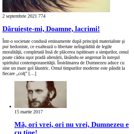
2 septembrie 2021
774
Dăruiește-mi, Doamne, lacrimi!
Într-o societate condusă eminamente după principii materialiste şi
pur hedoniste, ce exaltează o libertate neîngrădită de legile
moralităţii, completată însă de plăcerea ispititoare a simţurilor, omul
poate cădea uşor pradă alienării, lăsându-se angrenat în iureşul
spiritului contemporaneităţii. Înstrăinarea de Dumnezeu aduce cu
sine un mare gol lăuntric. Omul timpurilor moderne este pândit la
fiecare „colţ” […]
15 martie 2017
Mă, ori vrei, ori nu vrei, Dumnezeu e
cu tine!