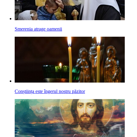
Smerenia atrage oamenii
Conștiința este îngerul nostru păzitor