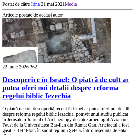
Postat de către
Irina
31 mai 2021
Media
Articole postate de același autor
22 iunie 2026
362
Descoperire în Israel: O piatră de cult ar
putea oferi noi detalii despre reforma
regelui biblic Iezechia
O piatră de cult descoperită recent în Israel ar putea oferi noi detalii
despre reforma regelui biblic Iezechia, potrivit unui studiu publicat
în Jerusalem Journal of Archaeology de către arheologul Avraham
Faust de la Universitatea Bar-Ilan din Ramat Gan. Artefactul a fost
găsit la Tel ‘Eton, în sudul regiunii Șefela, într-o reședință de elită