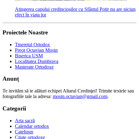
Atingerea capului credincioşilor cu Sfântul Potir nu are niciun
efect în viaţa lor
Proiectele Noastre
Tineretul Ortodox
Preot Octavian Moșin
Biserica USM
Localitatea Dumbrava
Masterate Ortodoxe
Anunț
Te invităm să te alături echipei Altarul Credinţei! Trimite textele sau
fotografiile tale la adresa:
mosin.octavian@gmail.com
.
Categorii
Arta sacră
Calendar ortodox
Catehism
Citate ortodoxe