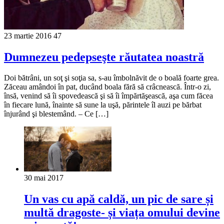
23 martie 2016
47
Dumnezeu pedepseşte răutatea noastră
Doi bătrâni, un soţ şi soţia sa, s-au îmbolnăvit de o boală foarte grea.
Zăceau amândoi în pat, ducând boala fără să crâcnească. Într-o zi,
însă, venind să îi spovedească şi să îi împărtăşească, aşa cum făcea
în fiecare lună, înainte să sune la uşă, părintele îl auzi pe bărbat
înjurând şi blestemând. – Ce […]
30 mai 2017
Un vas cu apă caldă, un pic de sare și
multă dragoste- și viața omului devine