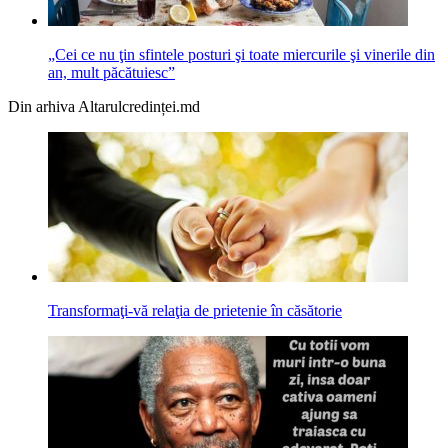
„Cei ce nu ţin sfintele posturi şi toate miercurile şi vinerile din
an, mult păcătuiesc”
Din arhiva Altarulcredinței.md
Transformaţi-vă relaţia de prietenie în căsătorie