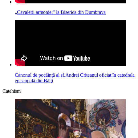
„Cavalerii armoniei” la Biserica din Dumbrava
Canonul de pocăință al sf.Andrei Criteanul oficiat în catedrala
episcopală din Bălţi
Catehism