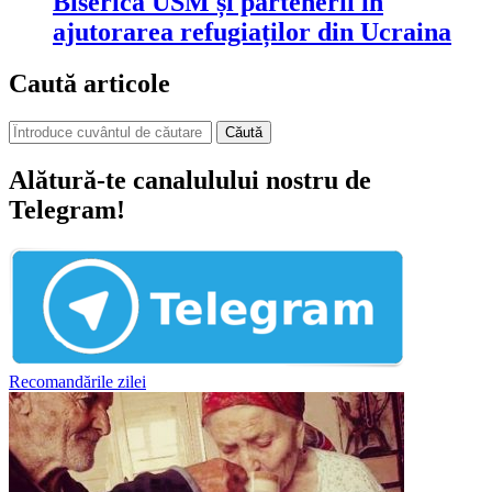
Biserica USM și partenerii în
ajutorarea refugiaților din Ucraina
Caută articole
Căută
Alătură-te canalulului nostru de
Telegram!
Recomandările zilei