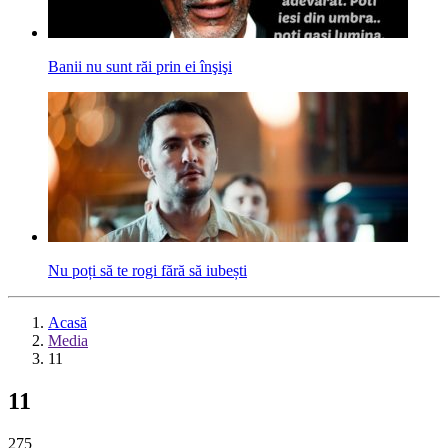
Banii nu sunt răi prin ei înşişi
Nu poți să te rogi fără să iubești
Acasă
Media
11
11
275