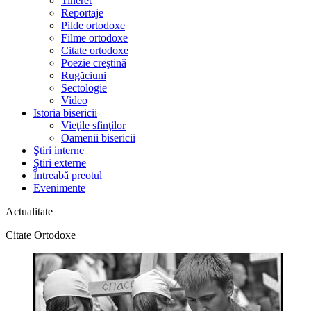
Tineret
Reportaje
Pilde ortodoxe
Filme ortodoxe
Citate ortodoxe
Poezie creştină
Rugăciuni
Sectologie
Video
Istoria bisericii
Vieţile sfinţilor
Oamenii bisericii
Ştiri interne
Știri externe
Întreabă preotul
Evenimente
Actualitate
Citate Ortodoxe