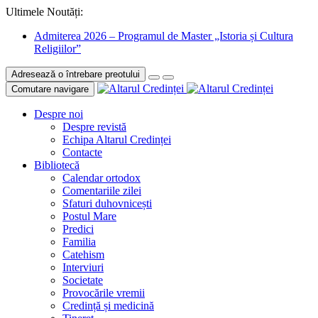
Ultimele Noutăți:
Admiterea 2026 – Programul de Master „Istoria și Cultura
Religiilor”
Adresează o întrebare preotului
Comutare navigare
Despre noi
Despre revistă
Echipa Altarul Credinței
Contacte
Bibliotecă
Calendar ortodox
Comentariile zilei
Sfaturi duhovnicești
Postul Mare
Predici
Familia
Catehism
Interviuri
Societate
Provocările vremii
Credință și medicină