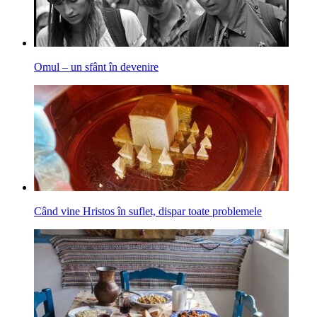
Omul – un sfânt în devenire
Când vine Hristos în suflet, dispar toate problemele