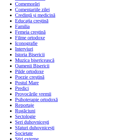
Comemorări
Comentariile zilei
Credință și medicină
Educația creștină
Familia
Femeia creștină
Filme ortodoxe
Iconografie
Interviuri
Istoria Bisericii
Muzica bisericească
Oamenii Bisericii
Pilde ortodoxe
Poezie creştină
Postul Mare
Predici
Provocările vremii
Psihoterapie ortodoxă
Reportaje
Rugăciuni
Sectologie
Seri duhovnicești
Sfaturi duhovnicești
Societate
Știri externe