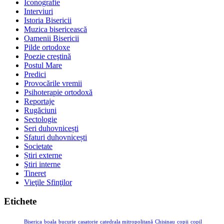
Iconografie
Interviuri
Istoria Bisericii
Muzica bisericească
Oamenii Bisericii
Pilde ortodoxe
Poezie creştină
Postul Mare
Predici
Provocările vremii
Psihoterapie ortodoxă
Reportaje
Rugăciuni
Sectologie
Seri duhovnicești
Sfaturi duhovnicești
Societate
Știri externe
Ştiri interne
Tineret
Vieţile Sfinţilor
Etichete
Biserica
boala
bucurie
casatorie
catedrala mitropolitană
Chisinau
copii
copil