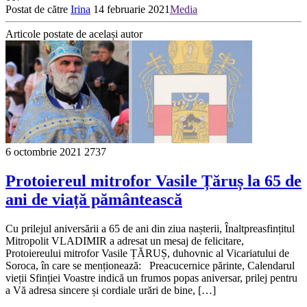
Postat de către
Irina
14 februarie 2021
Media
Articole postate de același autor
6 octombrie 2021
2737
Protoiereul mitrofor Vasile Țăruș la 65 de
ani de viață pământească
Cu prilejul aniversării a 65 de ani din ziua nașterii, Înaltpreasfințitul
Mitropolit VLADIMIR a adresat un mesaj de felicitare,
Protoiereului mitrofor Vasile ȚĂRUȘ, duhovnic al Vicariatului de
Soroca, în care se menționează: Preacucernice părinte, Calendarul
vieții Sfinției Voastre indică un frumos popas aniversar, prilej pentru
a Vă adresa sincere și cordiale urări de bine, […]