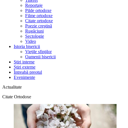
Tineret
Reportaje
Pilde ortodoxe
Filme ortodoxe
Citate ortodoxe
Poezie creştină
Rugăciuni
Sectologie
Video
Istoria bisericii
Vieţile sfinţilor
Oamenii bisericii
Ştiri interne
Știri externe
Întreabă preotul
Evenimente
Actualitate
Citate Ortodoxe