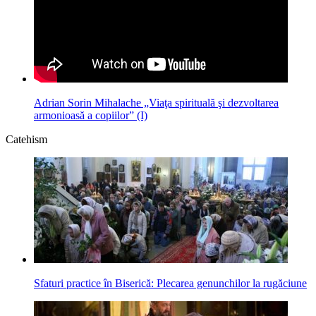
Adrian Sorin Mihalache „Viaţa spirituală şi dezvoltarea
armonioasă a copiilor” (I)
Catehism
Sfaturi practice în Biserică: Plecarea genunchilor la rugăciune