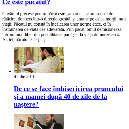
Ce este păcatul?
Cuvântul grecesc pentru păcat este „amartia“, și are sensul de
rătăcire, de mers într-o direcție greșită, și anume pe calea morții, nu a
vieții. Păcatul nu constă în încălcarea unor norme etice, ci în
înstrăinarea de viața cea adevărată. Prin păcat, omul demisionează
într-un mod liber din posibilitatea părtășiei la viața dumnezeiască.
Astfel, păcatul este […]
4 iulie 2016
De ce se face îmbisericirea pruncului
şi a mamei după 40 de zile de la
naştere?