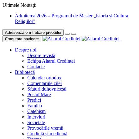
Ultimele Noutăți:
Admiterea 2026 – Programul de Master „Istoria și Cultura
Religiilor”
Adresează o întrebare preotului
Comutare navigare
Despre noi
Despre revistă
Echipa Altarul Credinței
Contacte
Bibliotecă
Calendar ortodox
Comentariile zilei
Sfaturi duhovnicești
Postul Mare
Predici
Familia
Catehism
Interviuri
Societate
Provocările vremii
Credință și medicină