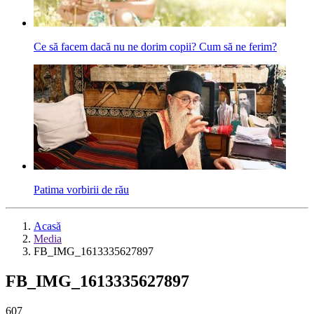
Ce să facem dacă nu ne dorim copii? Cum să ne ferim?
Patima vorbirii de rău
Acasă
Media
FB_IMG_1613335627897
FB_IMG_1613335627897
607