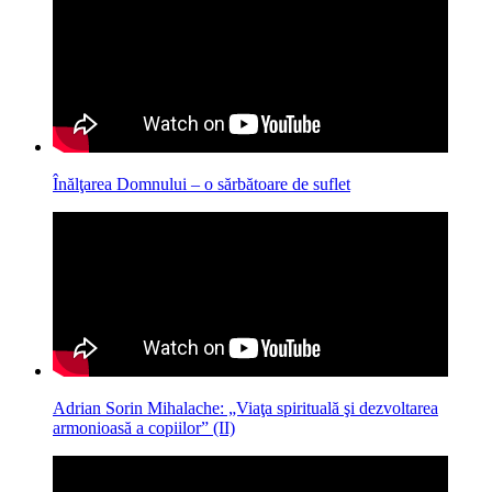
Înălţarea Domnului – o sărbătoare de suflet
Adrian Sorin Mihalache: „Viaţa spirituală şi dezvoltarea
armonioasă a copiilor” (II)