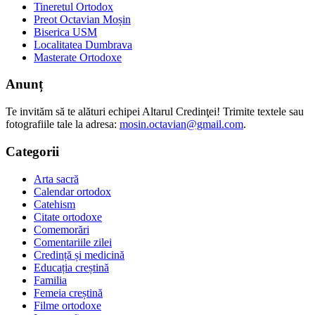
Tineretul Ortodox
Preot Octavian Moșin
Biserica USM
Localitatea Dumbrava
Masterate Ortodoxe
Anunț
Te invităm să te alături echipei Altarul Credinţei! Trimite textele sau
fotografiile tale la adresa:
mosin.octavian@gmail.com
.
Categorii
Arta sacră
Calendar ortodox
Catehism
Citate ortodoxe
Comemorări
Comentariile zilei
Credință și medicină
Educația creștină
Familia
Femeia creștină
Filme ortodoxe