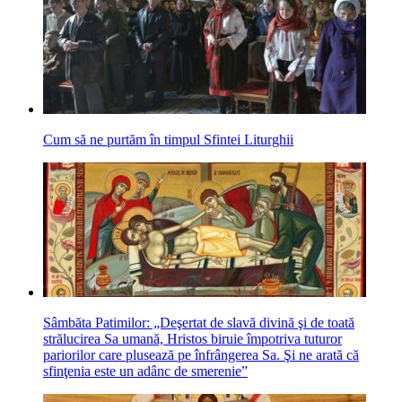
Cum să ne purtăm în timpul Sfintei Liturghii
Sâmbăta Patimilor: „Deşertat de slavă divină şi de toată
strălucirea Sa umană, Hristos biruie împotriva tuturor
pariorilor care plusează pe înfrângerea Sa. Şi ne arată că
sfinţenia este un adânc de smerenie”