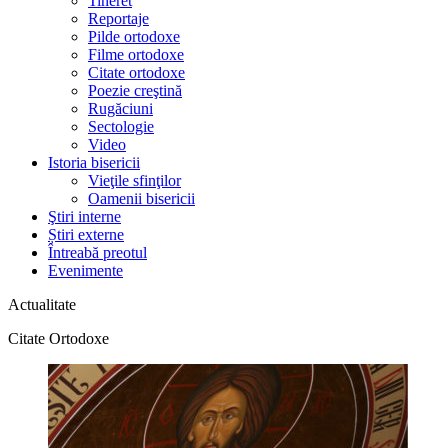
Tineret
Reportaje
Pilde ortodoxe
Filme ortodoxe
Citate ortodoxe
Poezie creştină
Rugăciuni
Sectologie
Video
Istoria bisericii
Vieţile sfinţilor
Oamenii bisericii
Ştiri interne
Știri externe
Întreabă preotul
Evenimente
Actualitate
Citate Ortodoxe