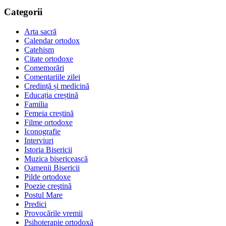
Categorii
Arta sacră
Calendar ortodox
Catehism
Citate ortodoxe
Comemorări
Comentariile zilei
Credință și medicină
Educația creștină
Familia
Femeia creștină
Filme ortodoxe
Iconografie
Interviuri
Istoria Bisericii
Muzica bisericească
Oamenii Bisericii
Pilde ortodoxe
Poezie creştină
Postul Mare
Predici
Provocările vremii
Psihoterapie ortodoxă