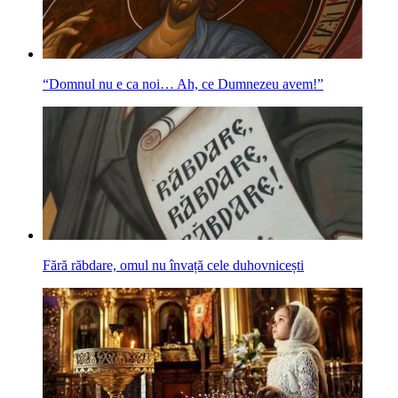
“Domnul nu e ca noi… Ah, ce Dumnezeu avem!”
Fără răbdare, omul nu învață cele duhovnicești