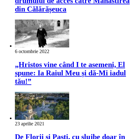
drumului de acces către Mănăstirea
din Călărășeuca
6 octombrie 2022
„Hristos vine când I te asemeni, El
spune: Ia Raiul Meu și dă‑Mi iadul
tău!”
23 aprilie 2021
De Florii și Paști, cu slujbe doar în