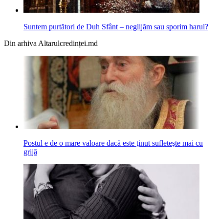
Suntem purtători de Duh Sfânt – neglijăm sau sporim harul?
Din arhiva Altarulcredinței.md
Postul e de o mare valoare dacă este ţinut sufleteşte mai cu
grijă