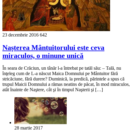
23 decembrie 2016
642
Nașterea Mântuitorului este ceva
miraculos, o minune unică
În seara de Crăciun, un tânăr l-a întrebat pe tatăl său: – Tală, nu
înţeleg cum de L-a născut Maica Domnului pe Mântuitor fără
stricăciune, fără durere? Duminică, la predică, părintele a spus că
trupul Maicii Domnului a rămas neatins de păcat, în mod miraculos,
atât înainte de Naştere, cât şi în timpul Naşterii şi […]
28 martie 2017