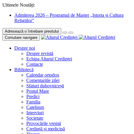
Ultimele Noutăți:
Admiterea 2026 – Programul de Master „Istoria și Cultura
Religiilor”
Adresează o întrebare preotului
Comutare navigare
Despre noi
Despre revistă
Echipa Altarul Credinței
Contacte
Bibliotecă
Calendar ortodox
Comentariile zilei
Sfaturi duhovnicești
Postul Mare
Predici
Familia
Catehism
Interviuri
Societate
Provocările vremii
Credință și medicină