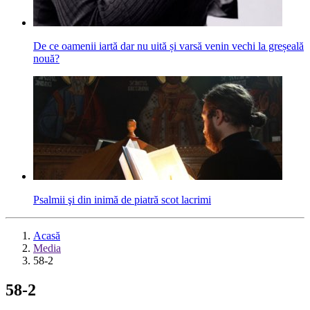
De ce oamenii iartă dar nu uită și varsă venin vechi la greșeală
nouă?
Psalmii şi din inimă de piatră scot lacrimi
Acasă
Media
58-2
58-2