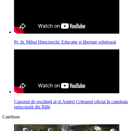
Pr. dr. Mihai Himcinschi: Educaţie şi libertate religioasă
Canonul de pocăință al sf.Andrei Criteanul oficiat în catedrala
episcopală din Bălţi
Catehism