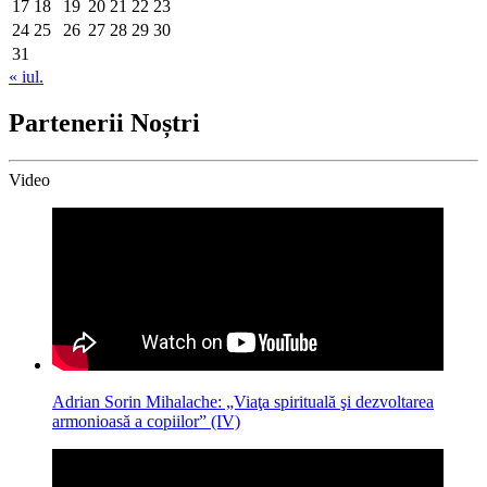
17
18
19
20
21
22
23
24
25
26
27
28
29
30
31
« iul.
Partenerii Noștri
Video
Adrian Sorin Mihalache: „Viaţa spirituală şi dezvoltarea
armonioasă a copiilor” (IV)