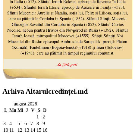
Arhiva Altarulcredinței.md
august 2026
L
Ma
Mi
J
V
S
D
1
2
3
4
5
6
7
8
9
10
11
12
13
14
15
16