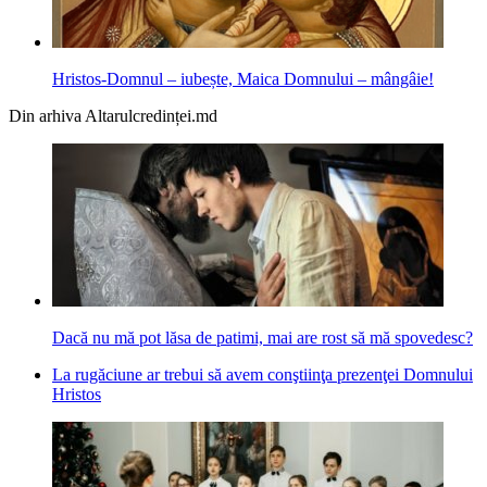
Hristos-Domnul – iubește, Maica Domnului – mângâie!
Din arhiva Altarulcredinței.md
Dacă nu mă pot lăsa de patimi, mai are rost să mă spovedesc?
La rugăciune ar trebui să avem conştiinţa prezenţei Domnului
Hristos