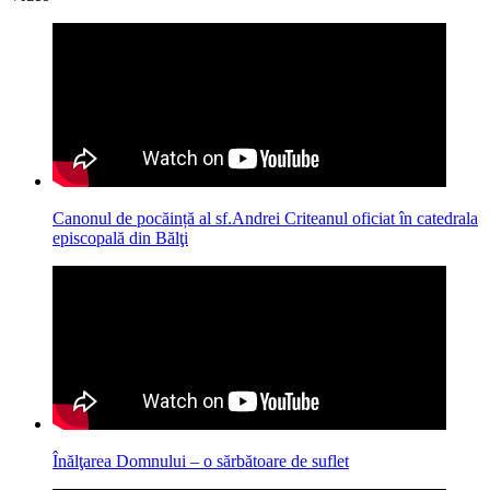
Canonul de pocăință al sf.Andrei Criteanul oficiat în catedrala
episcopală din Bălţi
Înălţarea Domnului – o sărbătoare de suflet