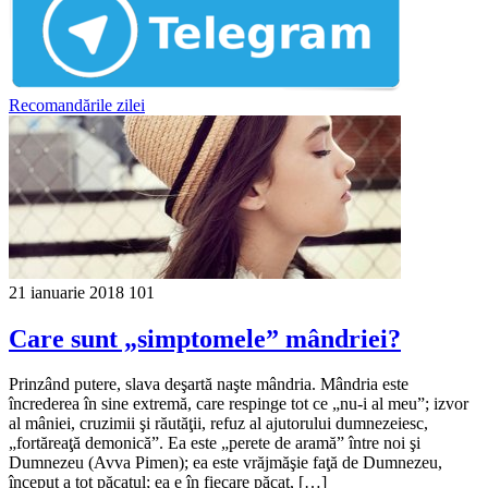
Recomandările zilei
21 ianuarie 2018
101
Care sunt „simptomele” mândriei?
Prinzând putere, slava deşartă naşte mândria. Mândria este
încrederea în sine extremă, ca­re respinge tot ce „nu-i al meu”; izvor
al mâniei, cruzimii şi răutăţii, refuz al ajutorului dumnezeiesc,
„fortăreaţă demonică”. Ea este „perete de aramă” între noi şi
Dumnezeu (Avva Pimen); ea este vrăjmăşie faţă de Dumnezeu,
început a tot păcatul; ea e în fiecare păcat, […]