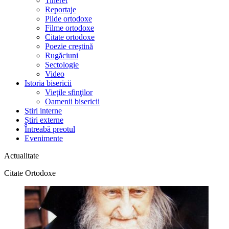
Tineret
Reportaje
Pilde ortodoxe
Filme ortodoxe
Citate ortodoxe
Poezie creştină
Rugăciuni
Sectologie
Video
Istoria bisericii
Vieţile sfinţilor
Oamenii bisericii
Ştiri interne
Știri externe
Întreabă preotul
Evenimente
Actualitate
Citate Ortodoxe