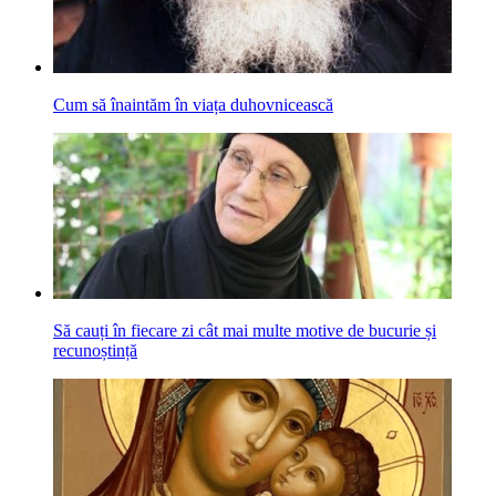
Cum să înaintăm în viața duhovnicească
Să cauți în fiecare zi cât mai multe motive de bucurie și
recunoștință