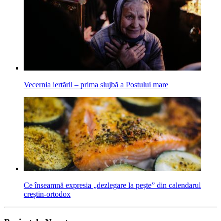
Vecernia iertării – prima slujbă a Postului mare
Ce înseamnă expresia „dezlegare la peşte” din calendarul
creștin-ortodox