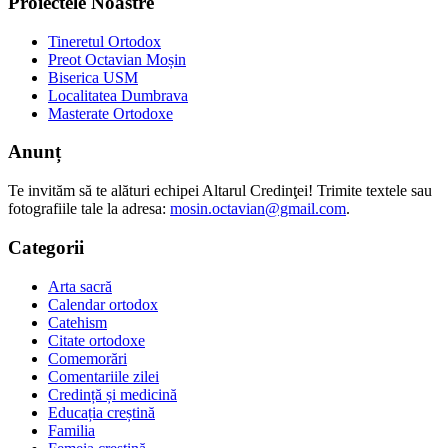
Proiectele Noastre
Tineretul Ortodox
Preot Octavian Moșin
Biserica USM
Localitatea Dumbrava
Masterate Ortodoxe
Anunț
Te invităm să te alături echipei Altarul Credinţei! Trimite textele sau
fotografiile tale la adresa:
mosin.octavian@gmail.com
.
Categorii
Arta sacră
Calendar ortodox
Catehism
Citate ortodoxe
Comemorări
Comentariile zilei
Credință și medicină
Educația creștină
Familia