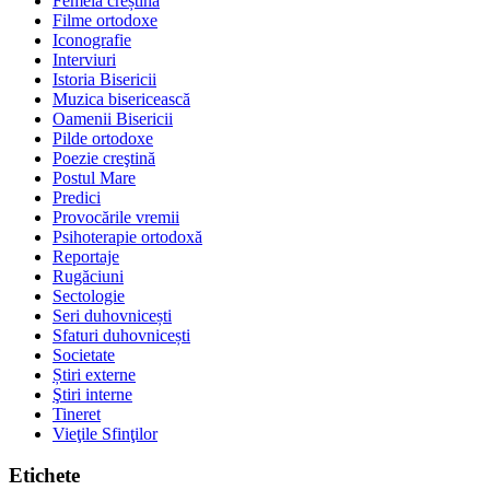
Femeia creștină
Filme ortodoxe
Iconografie
Interviuri
Istoria Bisericii
Muzica bisericească
Oamenii Bisericii
Pilde ortodoxe
Poezie creştină
Postul Mare
Predici
Provocările vremii
Psihoterapie ortodoxă
Reportaje
Rugăciuni
Sectologie
Seri duhovnicești
Sfaturi duhovnicești
Societate
Știri externe
Ştiri interne
Tineret
Vieţile Sfinţilor
Etichete