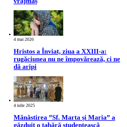
vrăjmaș
4 mai 2026
Hristos a Înviat, ziua a XXIII-a:
rugăciunea nu ne împovărează, ci ne
dă aripi
4 iulie 2025
Mănăstirea ”Sf. Marta și Maria” a
găzduit o tabără studențească