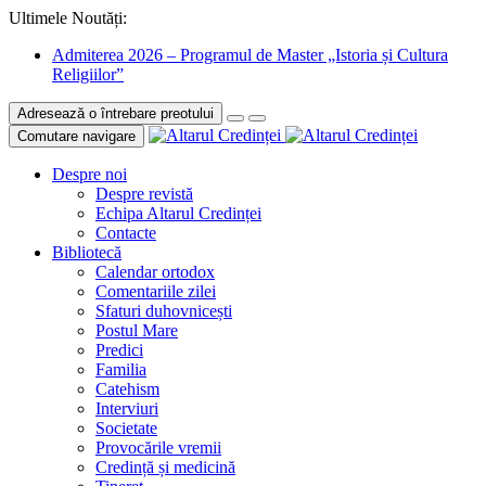
Ultimele Noutăți:
Admiterea 2026 – Programul de Master „Istoria și Cultura
Religiilor”
Adresează o întrebare preotului
Comutare navigare
Despre noi
Despre revistă
Echipa Altarul Credinței
Contacte
Bibliotecă
Calendar ortodox
Comentariile zilei
Sfaturi duhovnicești
Postul Mare
Predici
Familia
Catehism
Interviuri
Societate
Provocările vremii
Credință și medicină