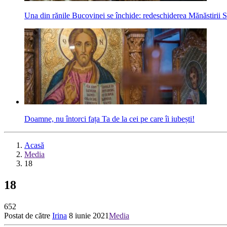
Una din rănile Bucovinei se închide: redeschiderea Mănăstirii S
Doamne, nu întorci fața Ta de la cei pe care îi iubești!
Acasă
Media
18
18
652
Postat de către
Irina
8 iunie 2021
Media