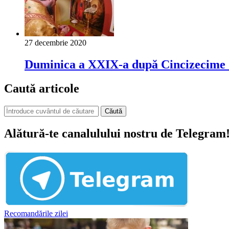
27 decembrie 2020
Duminica a XXIX-a după Cincizecime (a
Caută articole
Căută
Alătură-te canalulului nostru de Telegram
Recomandările zilei