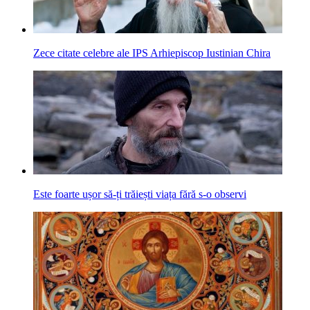
Zece citate celebre ale IPS Arhiepiscop Iustinian Chira
Este foarte ușor să-ți trăiești viața fără s-o observi