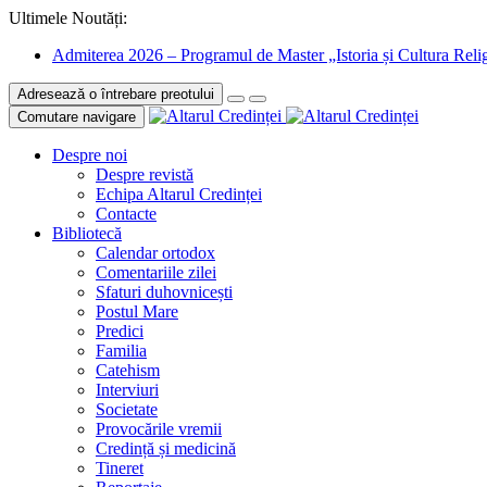
Ultimele Noutăți:
Admiterea 2026 – Programul de Master „Istoria și Cultura Relig
Adresează o întrebare preotului
Comutare navigare
Despre noi
Despre revistă
Echipa Altarul Credinței
Contacte
Bibliotecă
Calendar ortodox
Comentariile zilei
Sfaturi duhovnicești
Postul Mare
Predici
Familia
Catehism
Interviuri
Societate
Provocările vremii
Credință și medicină
Tineret