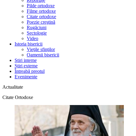
Reportaje
Pilde ortodoxe
Filme ortodoxe
Citate ortodoxe
Poezie creştină
Rugăciuni
Sectologie
Video
Istoria bisericii
Vieţile sfinţilor
Oamenii bisericii
Ştiri interne
Știri externe
Întreabă preotul
Evenimente
Actualitate
Citate Ortodoxe