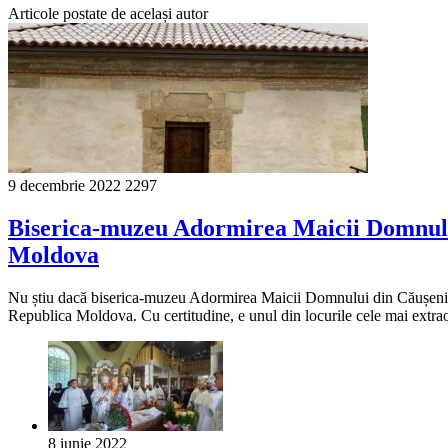
Articole postate de același autor
9 decembrie 2022
2297
Biserica-muzeu Adormirea Maicii Domnului d
Moldova
Nu știu dacă biserica-muzeu Adormirea Maicii Domnului din Căușeni (sec
Republica Moldova. Cu certitudine, e unul din locurile cele mai extrao
8 iunie 2022