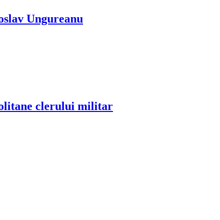
atoslav Ungureanu
itane clerului militar