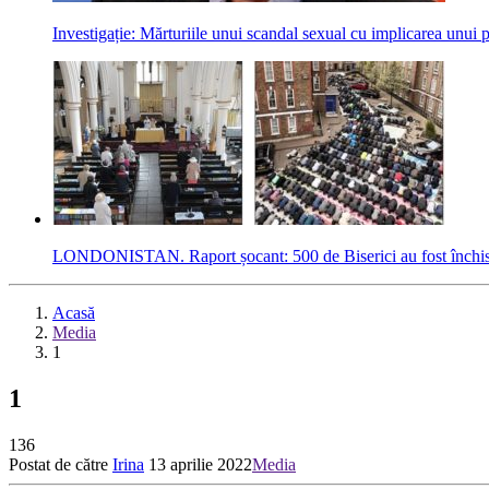
Investigație: Mărturiile unui scandal sexual cu implicarea unui
LONDONISTAN. Raport șocant: 500 de Biserici au fost închise î
Acasă
Media
1
1
136
Postat de către
Irina
13 aprilie 2022
Media