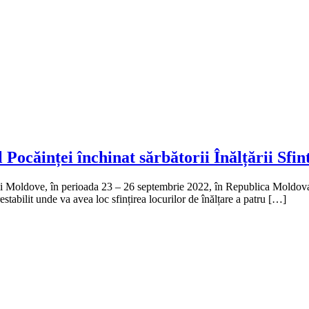
Pocăinței închinat sărbătorii Înălțării Sfin
gii Moldove, în perioada 23 – 26 septembrie 2022, în Republica Moldova 
restabilit unde va avea loc sfințirea locurilor de înălțare a patru […]