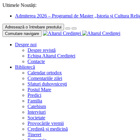
Ultimele Noutăți:
Admiterea 2026 – Programul de Master „Istoria și Cultura Relig
Adresează o întrebare preotului
Comutare navigare
Despre noi
Despre revistă
Echipa Altarul Credinței
Contacte
Bibliotecă
Calendar ortodox
Comentariile zilei
Sfaturi duhovnicești
Postul Mare
Predici
Familia
Catehism
Interviuri
Societate
Provocările vremii
Credință și medicină
Tineret