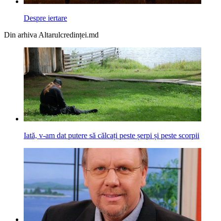
Despre iertare
Din arhiva Altarulcredinței.md
Iată, v-am dat putere să călcați peste șerpi și peste scorpii