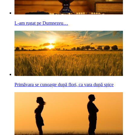
L-am rugat pe Dumnezeu…
Primăvara se cunoaște după flori, ca vara după spice