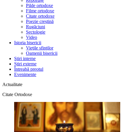
Reportaje
Pilde ortodoxe
Filme ortodoxe
Citate ortodoxe
Poezie creştină
Rugăciuni
Sectologie
Video
Istoria bisericii
Vieţile sfinţilor
Oamenii bisericii
Ştiri interne
Știri externe
Întreabă preotul
Evenimente
Actualitate
Citate Ortodoxe