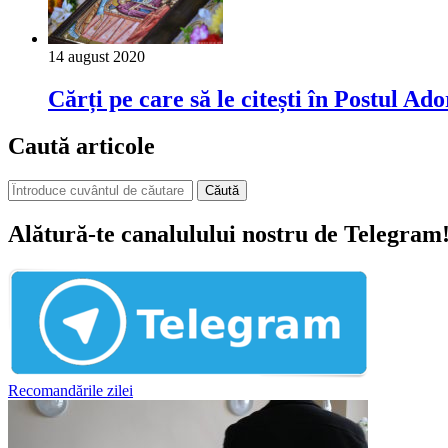
14 august 2020
Cărți pe care să le citești în Postul A
Caută articole
Căută
Alătură-te canalulului nostru de Telegram
Recomandările zilei