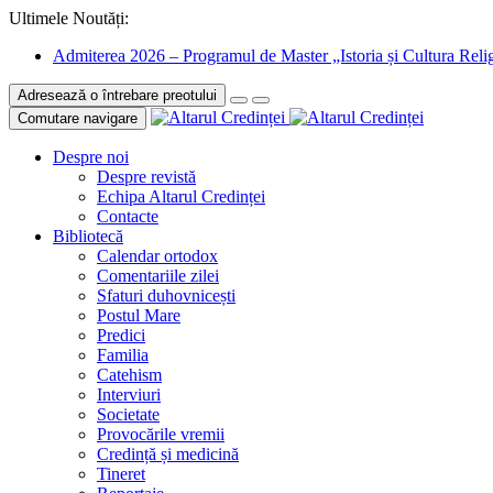
Ultimele Noutăți:
Admiterea 2026 – Programul de Master „Istoria și Cultura Relig
Adresează o întrebare preotului
Comutare navigare
Despre noi
Despre revistă
Echipa Altarul Credinței
Contacte
Bibliotecă
Calendar ortodox
Comentariile zilei
Sfaturi duhovnicești
Postul Mare
Predici
Familia
Catehism
Interviuri
Societate
Provocările vremii
Credință și medicină
Tineret