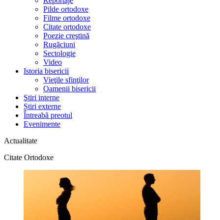
Reportaje
Pilde ortodoxe
Filme ortodoxe
Citate ortodoxe
Poezie creştină
Rugăciuni
Sectologie
Video
Istoria bisericii
Vieţile sfinţilor
Oamenii bisericii
Ştiri interne
Știri externe
Întreabă preotul
Evenimente
Actualitate
Citate Ortodoxe