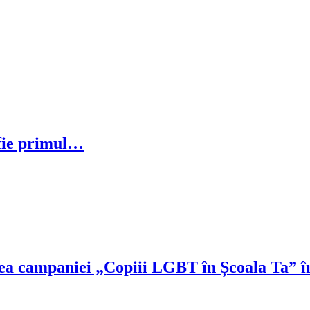
ă fie primul…
a campaniei „Copiii LGBT în Școala Ta” în