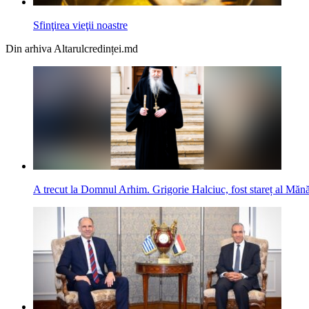
Sfinţirea vieţii noastre
Din arhiva Altarulcredinței.md
A trecut la Domnul Arhim. Grigorie Halciuc, fost stareț al Mănă