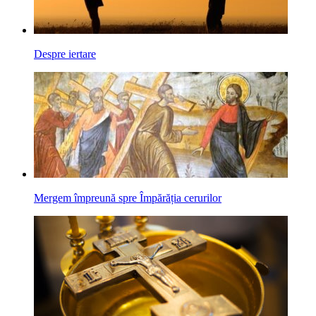
Despre iertare
Mergem împreună spre Împărăția cerurilor