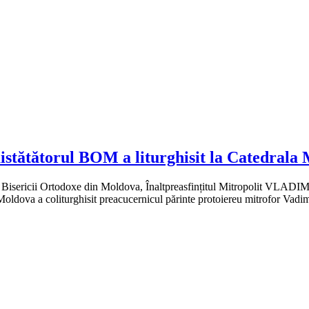
istătătorul BOM a liturghisit la Catedrala 
 Bisericii Ortodoxe din Moldova, Înaltpreasfințitul Mitropolit VLADIMI
Moldova a coliturghisit preacucernicul părinte protoiereu mitrofor Vadim