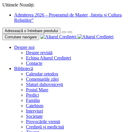
Ultimele Noutăți:
Admiterea 2026 – Programul de Master „Istoria și Cultura
Religiilor”
Adresează o întrebare preotului
Comutare navigare
Despre noi
Despre revistă
Echipa Altarul Credinței
Contacte
Bibliotecă
Calendar ortodox
Comentariile zilei
Sfaturi duhovnicești
Postul Mare
Predici
Familia
Catehism
Interviuri
Societate
Provocările vremii
Credință și medicină