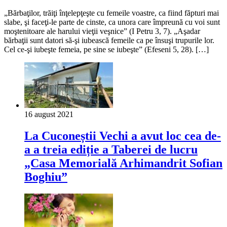
„Bărbaţilor, trăiţi înţelepţeşte cu femeile voastre, ca fiind făpturi mai
slabe, şi faceţi-le parte de cinste, ca unora care împreună cu voi sunt
moştenitoare ale harului vieţii veşnice” (I Petru 3, 7). „Aşadar
bărbaţii sunt datori să-şi iubească femeile ca pe însuşi trupurile lor.
Cel ce-şi iubeşte femeia, pe sine se iubeşte” (Efeseni 5, 28). […]
16 august 2021
La Cuconeștii Vechi a avut loc cea de-
a a treia ediție a Taberei de lucru
„Casa Memorială Arhimandrit Sofian
Boghiu”