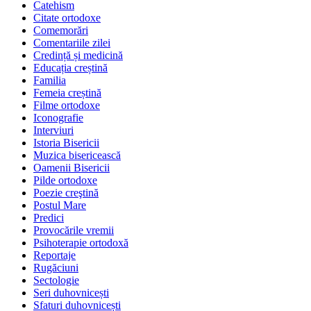
Catehism
Citate ortodoxe
Comemorări
Comentariile zilei
Credință și medicină
Educația creștină
Familia
Femeia creștină
Filme ortodoxe
Iconografie
Interviuri
Istoria Bisericii
Muzica bisericească
Oamenii Bisericii
Pilde ortodoxe
Poezie creştină
Postul Mare
Predici
Provocările vremii
Psihoterapie ortodoxă
Reportaje
Rugăciuni
Sectologie
Seri duhovnicești
Sfaturi duhovnicești