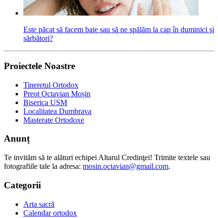
Este păcat să facem baie sau să ne spălăm la cap în duminici şi
sărbători?
Proiectele Noastre
Tineretul Ortodox
Preot Octavian Moșin
Biserica USM
Localitatea Dumbrava
Masterate Ortodoxe
Anunț
Te invităm să te alături echipei Altarul Credinţei! Trimite textele sau
fotografiile tale la adresa:
mosin.octavian@gmail.com
.
Categorii
Arta sacră
Calendar ortodox