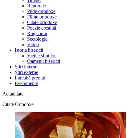
Tineret
Reportaje
Pilde ortodoxe
Filme ortodoxe
Citate ortodoxe
Poezie creştină
Rugăciuni
Sectologie
Video
Istoria bisericii
Vieţile sfinţilor
Oamenii bisericii
Ştiri interne
Știri externe
Întreabă preotul
Evenimente
Actualitate
Citate Ortodoxe