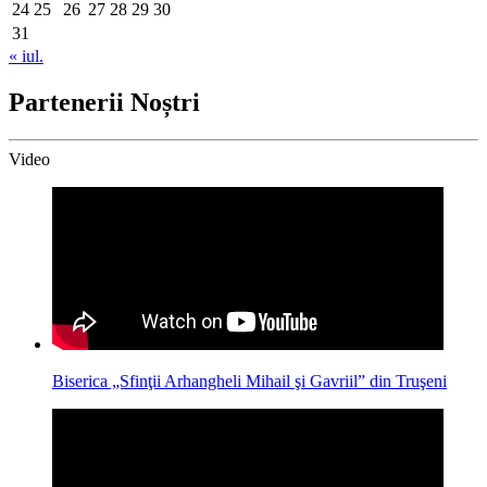
24
25
26
27
28
29
30
31
« iul.
Partenerii Noștri
Video
Biserica „Sfinţii Arhangheli Mihail şi Gavriil” din Truşeni