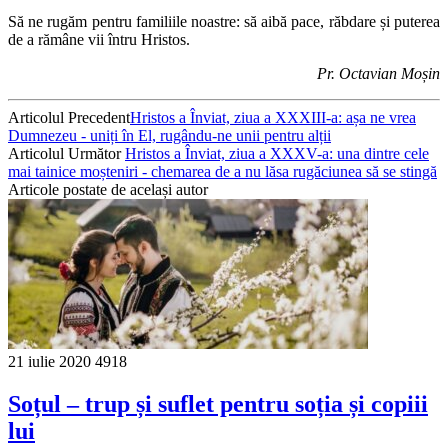
Să ne rugăm pentru familiile noastre: să aibă pace, răbdare și puterea
de a rămâne vii întru Hristos.
Pr. Octavian Moșin
Articolul Precedent
Hristos a Înviat, ziua a XXXIII-a: așa ne vrea
Dumnezeu - uniți în El, rugându-ne unii pentru alții
Articolul Următor
Hristos a Înviat, ziua a XXXV-a: una dintre cele
mai tainice moșteniri - chemarea de a nu lăsa rugăciunea să se stingă
Articole postate de același autor
21 iulie 2020
4918
Soțul – trup și suflet pentru soția și copiii
lui