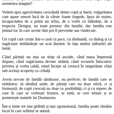
asemenea imagini?
Vedem apoi agresivitatea crescândă dintre copii și tineri, vulgaritatea
care apare uneori încă de la vârste foarte fragede, lipsa de rușine,
incapacitatea de a primi un refuz, de a vorbi cu blândețe, de a
respecta. Desigur, nu toate pornesc din familie, dar familia este
primul loc în care aceste răni pot fi prevenite sau vindecate.
Un copil care crește într-o casă cu pace, cu rânduială, cu dialog și cu
rugăciune dobândește un scut lăuntric în fața multor tulburări ale
lumii.
Când părinții nu mai au timp să asculte, când masa împreună
dispare, când rugăciunea devine străină, când ecranele înlocuiesc
privirea și vorba caldă, omul începe să crească în singurătate chiar
sub același acoperiș cu ceilalți.
Avem nevoie de familii sănătoase, nu perfecte; de familii care se
străduiesc să rămână unite; de părinți care nu doar oferă, ci și
formează; de copii crescuți nu doar cu posibilități, ci și cu repere; de
case în care se vorbește frumos, se iartă, se cere iertare și se
pomenește numele lui Dumnezeu.
Într-o lume tot mai grăbită și mai zgomotoasă, familia poate rămâne
locul în care sufletul se adună.