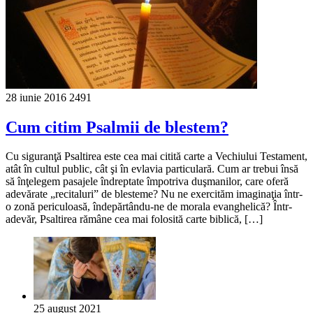
28 iunie 2016
2491
Cum citim Psalmii de blestem?
Cu siguranţă Psaltirea este cea mai citită carte a Vechiului Testament,
atât în cultul public, cât şi în evlavia particulară. Cum ar trebui însă
să înţelegem pasajele îndreptate împotriva duşmanilor, care oferă
adevărate „recitaluri” de blesteme? Nu ne exercităm imaginaţia într-
o zonă periculoasă, îndepărtându-ne de morala evanghelică? Într-
adevăr, Psaltirea rămâne cea mai folosită carte biblică, […]
25 august 2021