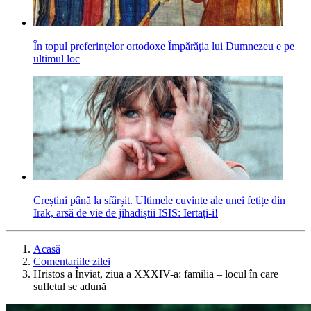
În topul preferinţelor ortodoxe Împărăţia lui Dumnezeu e pe
ultimul loc
Creștini până la sfârșit. Ultimele cuvinte ale unei fetițe din
Irak, arsă de vie de jihadiștii ISIS: Iertați-i!
Acasă
Comentariile zilei
Hristos a Înviat, ziua a XXXIV-a: familia – locul în care
sufletul se adună