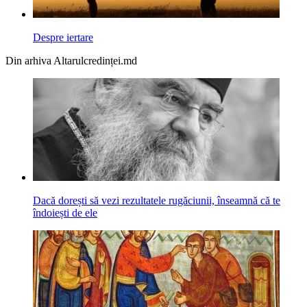
Despre iertare
Din arhiva Altarulcredinței.md
Dacă dorești să vezi rezultatele rugăciunii, înseamnă că te
îndoiești de ele