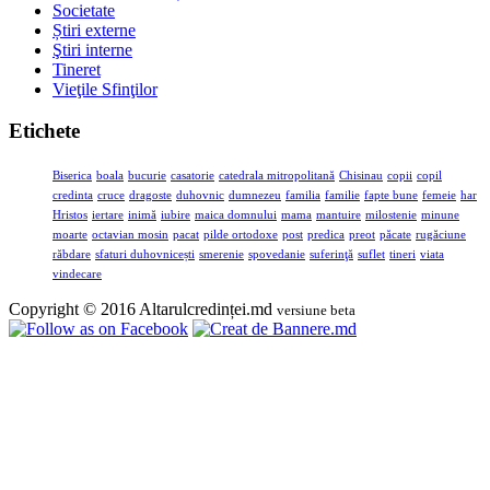
Societate
Știri externe
Ştiri interne
Tineret
Vieţile Sfinţilor
Etichete
Biserica
boala
bucurie
casatorie
catedrala mitropolitană
Chisinau
copii
copil
credinta
cruce
dragoste
duhovnic
dumnezeu
familia
familie
fapte bune
femeie
har
Hristos
iertare
inimă
iubire
maica domnului
mama
mantuire
milostenie
minune
moarte
octavian mosin
pacat
pilde ortodoxe
post
predica
preot
păcate
rugăciune
răbdare
sfaturi duhovnicești
smerenie
spovedanie
suferinţă
suflet
tineri
viata
vindecare
Copyright © 2016 Altarulcredinței.md
versiune beta