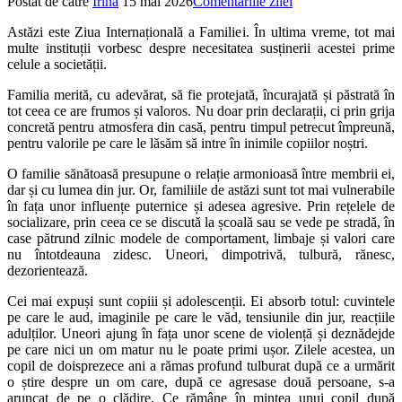
Postat de către
Irina
15 mai 2026
Comentariile zilei
Astăzi este Ziua Internațională a Familiei. În ultima vreme, tot mai
multe instituții vorbesc despre necesitatea susținerii acestei prime
celule a societății.
Familia merită, cu adevărat, să fie protejată, încurajată și păstrată în
tot ceea ce are frumos și valoros. Nu doar prin declarații, ci prin grija
concretă pentru atmosfera din casă, pentru timpul petrecut împreună,
pentru valorile pe care le lăsăm să intre în inimile copiilor noștri.
O familie sănătoasă presupune o relație armonioasă între membrii ei,
dar și cu lumea din jur. Or, familiile de astăzi sunt tot mai vulnerabile
în fața unor influențe puternice și adesea agresive. Prin rețelele de
socializare, prin ceea ce se discută la școală sau se vede pe stradă, în
case pătrund zilnic modele de comportament, limbaje și valori care
nu întotdeauna zidesc. Uneori, dimpotrivă, tulbură, rănesc,
dezorientează.
Cei mai expuși sunt copiii și adolescenții. Ei absorb totul: cuvintele
pe care le aud, imaginile pe care le văd, tensiunile din jur, reacțiile
adulților. Uneori ajung în fața unor scene de violență și deznădejde
pe care nici un om matur nu le poate primi ușor. Zilele acestea, un
copil de doisprezece ani a rămas profund tulburat după ce a urmărit
o știre despre un om care, după ce agresase două persoane, s-a
aruncat de pe o clădire. Ce rămâne în mintea unui copil după