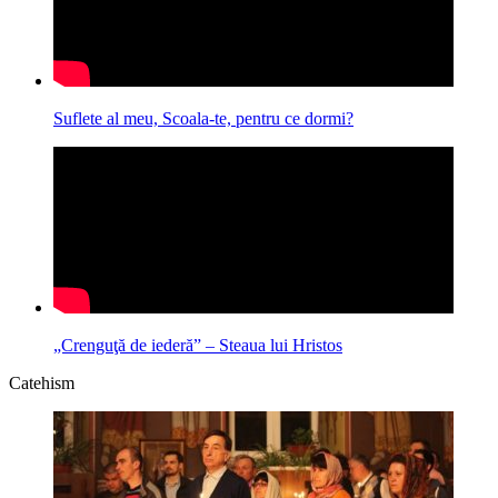
Suflete al meu, Scoala-te, pentru ce dormi?
„Crenguţă de iederă” – Steaua lui Hristos
Catehism