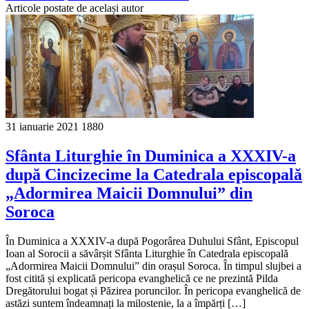
Articole postate de același autor
31 ianuarie 2021
1880
Sfânta Liturghie în Duminica a XXXIV-a
după Cincizecime la Catedrala episcopală
„Adormirea Maicii Domnului” din
Soroca
În Duminica a XXXIV-a după Pogorârea Duhului Sfânt, Episcopul
Ioan al Sorocii a săvârșit Sfânta Liturghie în Catedrala episcopală
„Adormirea Maicii Domnului” din orașul Soroca. În timpul slujbei a
fost citită și explicată pericopa evanghelică ce ne prezintă Pilda
Dregătorului bogat și Păzirea poruncilor. În pericopa evanghelică de
astăzi suntem îndeamnați la milostenie, la a împărți […]