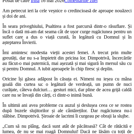
Postat de către
Irina
16 mai 2026
Comentariile zilei
Am petrecut ieri la cele veșnice o credincioasă de aproape nouăzeci
și doi de ani.
În seara priveghiului, Psaltirea a fost parcursă dintr-o răsuflare. Și
încă o dată mi-am dat seama cât de ușor curge rugăciunea pentru un
suflet care a dus o viață curată, în legătură cu Domnul și în
așteptarea Învierii.
Îmi amintesc modestia vieții acestei femei. A trecut prin multe
greutăți, dar nu s-a împietrit din pricina lor. Dimpotrivă, încercările
au făcut-o mai puternică, mai așezată și mai sigură în mersul său cu
și pentru Domnul. A iubit aproapele în chip firesc și deplin.
Oricine își găsea adăpost în căsuța ei. Nimeni nu ieșea cu mâna
goală din curtea sa: o legătură de verdeață, un pumn de nuci
curățate, câteva dulciuri… gesturi mici, dar pline de acea grijă caldă
care nu se învață din cărți, ci dintr-o inimă bună.
În ultimii ani avea probleme cu auzul și deslușea ceea ce se rostea
după buzele slujitorilor și ale cântăreților. Dar rugăciunea nu-i
slăbise. Dimpotrivă. Șiroaie de lacrimi îi curgeau pe obraji la slujbe.
„Cum să nu plâng, dacă sunt atât de păcătoasă? Cât de rătăcită e
lumea, de nu se mai roagă Domnului! Dacă ne lăsăm cu toții de