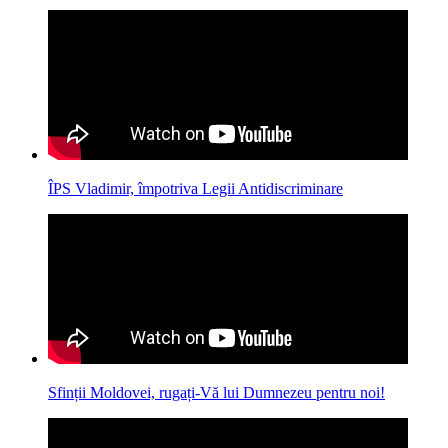
ÎPS Vladimir, împotriva Legii Antidiscriminare
Sfinții Moldovei, rugați-Vă lui Dumnezeu pentru noi!