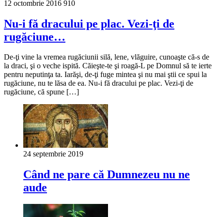
12 octombrie 2016
910
Nu-i fă dracului pe plac. Vezi-ţi de
rugăciune…
De-ţi vine la vremea rugăciunii silă, lene, vlăguire, cunoaşte că-s de
la draci, şi o veche ispită. Căieşte-te şi roagă-L pe Domnul să te ierte
pentru neputinţa ta. Iarăşi, de-ţi fuge mintea şi nu mai ştii ce spui la
rugăciune, nu te lăsa de ea. Nu-i fă dracului pe plac. Vezi-ţi de
rugăciune, că spune […]
24 septembrie 2019
Când ne pare că Dumnezeu nu ne
aude