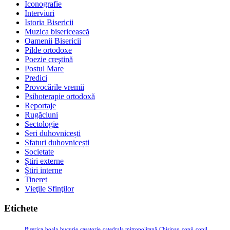
Iconografie
Interviuri
Istoria Bisericii
Muzica bisericească
Oamenii Bisericii
Pilde ortodoxe
Poezie creştină
Postul Mare
Predici
Provocările vremii
Psihoterapie ortodoxă
Reportaje
Rugăciuni
Sectologie
Seri duhovnicești
Sfaturi duhovnicești
Societate
Știri externe
Ştiri interne
Tineret
Vieţile Sfinţilor
Etichete
Biserica
boala
bucurie
casatorie
catedrala mitropolitană
Chisinau
copii
copil