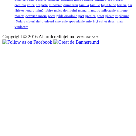
credinta
cruce
dragoste
duhovnic
dumnezeu
familia
familie
fapte bune
femeie
har
Hristos
iertare
inimă
iubire
maica domnului
mama
mantuire
milostenie
minune
moarte
octavian mosin
pacat
pilde ortodoxe
post
predica
preot
păcate
rugăciune
răbdare
sfaturi duhovnicești
smerenie
spovedanie
suferinţă
suflet
tineri
viata
vindecare
Copyright © 2016 Altarulcredinței.md
versiune beta