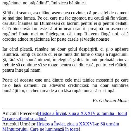
rugăciune, ne prăpădim!”, îmi zicea bătrânica.
Și îți dai seama, ascultând asemenea cuvinte, că pe astfel de oameni
se mai ține lumea. Pe cei care nu fac zgomot, nu caută să fie văzuți,
dar stau înaintea lui Dumnezeu cu lacrimi pentru ei și pentru ceilalți.
Câtă binecuvântare este să ai în neam sau în preajmă un asemenea
rugător! Poate nici nu înțelegem, cât timp îi avem lângă noi, câtă
ocrotire aduce rugăciunea lor peste casele și viețile noastre.
Iar când pleacă, rămâne nu doar golul despărțirii, ci și o apăsare
lăuntrică. Simți că odată cu ei se mută din lume o strajă a rugăciunii.
Și, fără să-ți spună nimeni, înțelegi că ștafeta trebuie preluată: cineva
trebuie să continue să se roage pentru cei din casă, pentru cei rătăciți,
pentru întregul neam.
Poate că aceasta este una dintre cele mai tainice moșteniri pe care
ne-o lasă oamenii cu adevărat credincioși: nu doar amintirea
bunătății lor, ci chemarea de a nu lăsa rugăciunea să se stingă.
Pr. Octavian Moșin
Articolul Precedent
Hristos a Înviat, ziua a XXXIV-a: familia - locul
în care sufletul se adună
Articolul Următor
Hristos a Înviat, ziua a XXXVI-a: Să urmăm
Mântuitorului, Care ne luminează în toate!