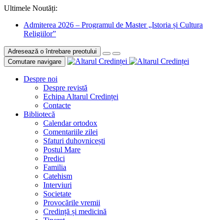
Ultimele Noutăți:
Admiterea 2026 – Programul de Master „Istoria și Cultura
Religiilor”
Adresează o întrebare preotului
Comutare navigare
Despre noi
Despre revistă
Echipa Altarul Credinței
Contacte
Bibliotecă
Calendar ortodox
Comentariile zilei
Sfaturi duhovnicești
Postul Mare
Predici
Familia
Catehism
Interviuri
Societate
Provocările vremii
Credință și medicină