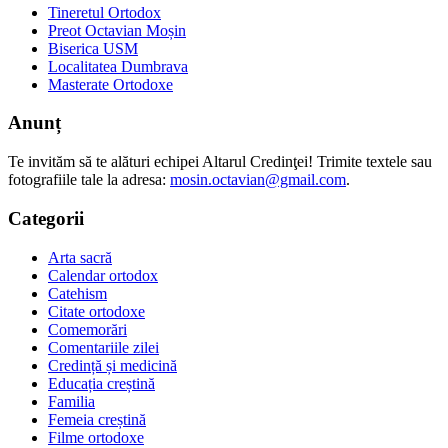
Tineretul Ortodox
Preot Octavian Moșin
Biserica USM
Localitatea Dumbrava
Masterate Ortodoxe
Anunț
Te invităm să te alături echipei Altarul Credinţei! Trimite textele sau
fotografiile tale la adresa:
mosin.octavian@gmail.com
.
Categorii
Arta sacră
Calendar ortodox
Catehism
Citate ortodoxe
Comemorări
Comentariile zilei
Credință și medicină
Educația creștină
Familia
Femeia creștină
Filme ortodoxe