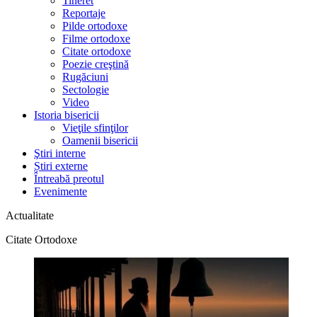
Tineret
Reportaje
Pilde ortodoxe
Filme ortodoxe
Citate ortodoxe
Poezie creştină
Rugăciuni
Sectologie
Video
Istoria bisericii
Vieţile sfinţilor
Oamenii bisericii
Ştiri interne
Știri externe
Întreabă preotul
Evenimente
Actualitate
Citate Ortodoxe