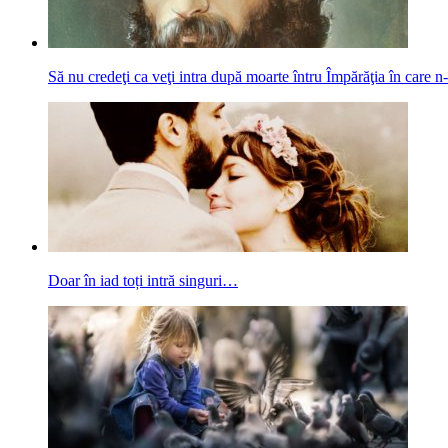
Să nu credeţi ca veţi intra după moarte întru Împărăţia în care n-a
Doar în iad toți intră singuri…