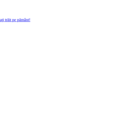
ţi trăit pe pă­mânt!