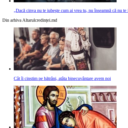
„Dacă cinva nu te iubeşte cum ai vrea tu, nu înseamnă că nu te 
Din arhiva Altarulcredinței.md
Cât îi cinstim pe bătrâni, atâta binecuvântare avem noi