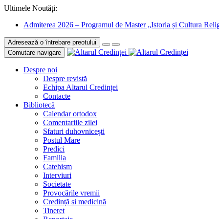
Ultimele Noutăți:
Admiterea 2026 – Programul de Master „Istoria și Cultura Relig
Adresează o întrebare preotului
Comutare navigare
Despre noi
Despre revistă
Echipa Altarul Credinței
Contacte
Bibliotecă
Calendar ortodox
Comentariile zilei
Sfaturi duhovnicești
Postul Mare
Predici
Familia
Catehism
Interviuri
Societate
Provocările vremii
Credință și medicină
Tineret