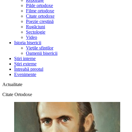
Reportaje
Pilde ortodoxe
Filme ortodoxe
Citate ortodoxe
Poezie creştină
Rugăciuni
Sectologie
Video
Istoria bisericii
Vieţile sfinţilor
Oamenii bisericii
Ştiri interne
Știri externe
Întreabă preotul
Evenimente
Actualitate
Citate Ortodoxe