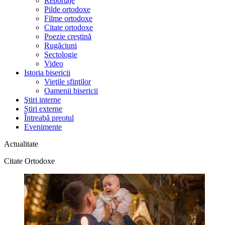
Reportaje
Pilde ortodoxe
Filme ortodoxe
Citate ortodoxe
Poezie creştină
Rugăciuni
Sectologie
Video
Istoria bisericii
Vieţile sfinţilor
Oamenii bisericii
Ştiri interne
Știri externe
Întreabă preotul
Evenimente
Actualitate
Citate Ortodoxe