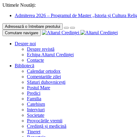
Ultimele Noutăți:
Admiterea 2026 – Programul de Master „Istoria și Cultura Relig
Adresează o întrebare preotului
Comutare navigare
Despre noi
Despre revistă
Echipa Altarul Credinței
Contacte
Bibliotecă
Calendar ortodox
Comentariile zilei
Sfaturi duhovnicești
Postul Mare
Predici
Familia
Catehism
Interviuri
Societate
Provocările vremii
Credință și medicină
Tineret