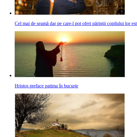
Cel mai de seamă dar pe care-l pot oferi părinţii copilului lor est
Hristos preface patima în bucurie