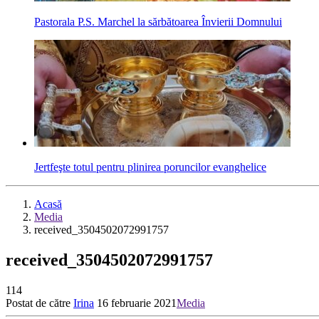
Pastorala P.S. Marchel la sărbătoarea Învierii Domnului
Jertfeşte totul pentru plinirea poruncilor evanghelice
Acasă
Media
received_3504502072991757
received_3504502072991757
114
Postat de către
Irina
16 februarie 2021
Media