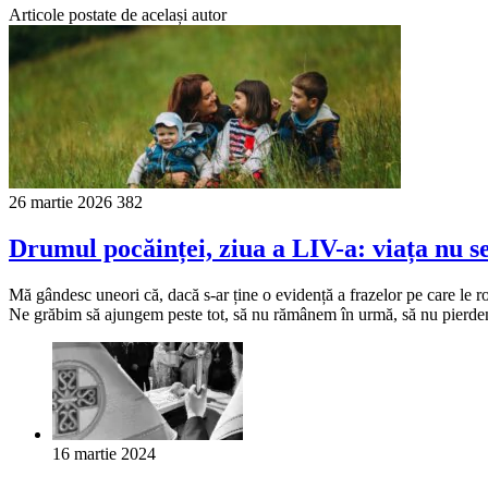
Articole postate de același autor
26 martie 2026
382
Drumul pocăinței, ziua a LIV-a: viața nu se
Mă gândesc uneori că, dacă s-ar ține o evidență a frazelor pe care le r
Ne grăbim să ajungem peste tot, să nu rămânem în urmă, să nu pierd
16 martie 2024