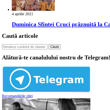
4 aprilie 2021
Duminica Sfintei Cruci prăznuită la 
Caută articole
Căută
Alătură-te canalulului nostru de Telegram
Recomandările zilei