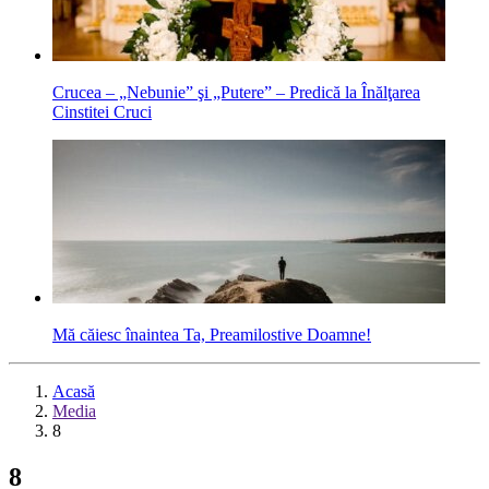
Crucea – „Nebunie” şi „Putere” – Predică la Înălţarea
Cinstitei Cruci
Mă căiesc înaintea Ta, Preamilostive Doamne!
Acasă
Media
8
8