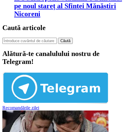
pe noul stareț al Sfintei Mănăstiri
Nicoreni
Caută articole
Căută
Alătură-te canalulului nostru de
Telegram!
Recomandările zilei