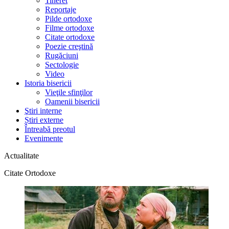
Tineret
Reportaje
Pilde ortodoxe
Filme ortodoxe
Citate ortodoxe
Poezie creştină
Rugăciuni
Sectologie
Video
Istoria bisericii
Vieţile sfinţilor
Oamenii bisericii
Ştiri interne
Știri externe
Întreabă preotul
Evenimente
Actualitate
Citate Ortodoxe