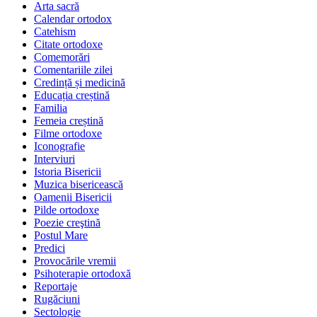
Arta sacră
Calendar ortodox
Catehism
Citate ortodoxe
Comemorări
Comentariile zilei
Credință și medicină
Educația creștină
Familia
Femeia creștină
Filme ortodoxe
Iconografie
Interviuri
Istoria Bisericii
Muzica bisericească
Oamenii Bisericii
Pilde ortodoxe
Poezie creştină
Postul Mare
Predici
Provocările vremii
Psihoterapie ortodoxă
Reportaje
Rugăciuni
Sectologie