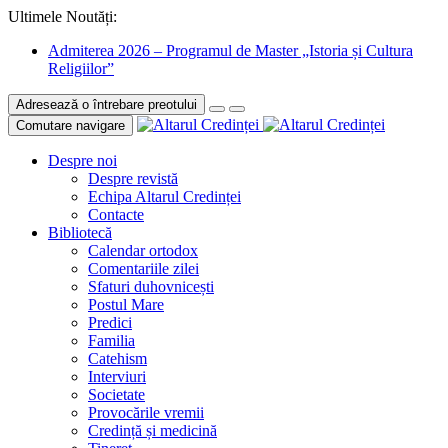
Ultimele Noutăți:
Admiterea 2026 – Programul de Master „Istoria și Cultura
Religiilor”
Adresează o întrebare preotului
Comutare navigare
Despre noi
Despre revistă
Echipa Altarul Credinței
Contacte
Bibliotecă
Calendar ortodox
Comentariile zilei
Sfaturi duhovnicești
Postul Mare
Predici
Familia
Catehism
Interviuri
Societate
Provocările vremii
Credință și medicină