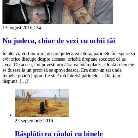
13 august 2016
134
Nu judeca, chiar de vezi cu ochii tăi
În altă zi, vorbindu-mi despre judecarea altora, părintele îmi spuse să
evit orice discuție despre aceasta, oricâtă dreptate socotesc că aș
avea. De aceea, îmi povesti următoarea întâmplare: „Odată o femeie
se dusese la un preot să se spovedească. Era dintr-un sat unde
femeile poartă jupon. Le știi? mă întrebă părintele. – Da, i-am
răspuns. […]
22 septembrie 2016
Răsplătirea răului cu binele