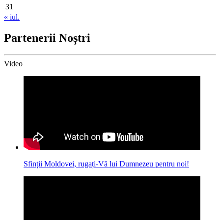
31
« iul.
Partenerii Noștri
Video
Sfinții Moldovei, rugați-Vă lui Dumnezeu pentru noi!