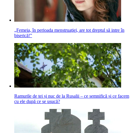
„Femeia, în perioada menstruaţiei, are tot dreptul să intre în
biserică!”
Ramurile de tei și nuc de la Rusalii – ce semnifică și ce facem
cu ele după ce se usucă?