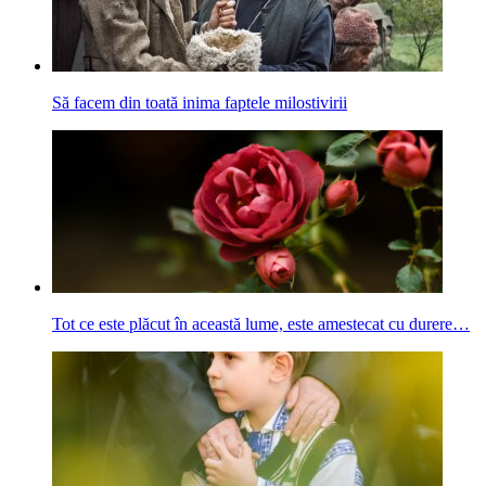
Să facem din toată inima faptele milostivirii
Tot ce este plăcut în această lume, este amestecat cu durere…