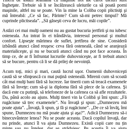
îngheţate. Trebuie să li se încălzească uleiurile ca să poată porni
maşinile, altfel nu se poate. Vin la mine la Coliba copii plictisiţi şi
mă întreabă: „Ce să fac, Părinte? Cum să-mi petrec timpul? Mă
cuprinde plictiseala”. „Să găseşti ceva de lucru, măi copile”.
Astăzi cei mai mulţi oameni nu au gustat bucuria jertfirii şi nu iubesc
osteneala. Au intrat în ei trândăvia, interesul personal şi multul
confort. Lipseşte mărimea de suflet, jertfirea de sine. Consideră
izbândă atunci când reuşesc ceva fără osteneală, când se aranjează
materialiceşte, şi nu se bucură atunci când nu pot face aceasta. În
timp ce, de ar fi înfruntat lucrurile duhovniceşte, ar fi trebuit atunci
să se bucure, pentru că li se dă prilej de nevoință.
Acum toţi, mici şi mari, caută lucrul uşor. Oamenii duhovniceşti
caută să se sfinţească cu mai puţină osteneală. Mirenii cum să scoată
cât mai mulţi bani fără să lucreze. Iar tinerii cum să treacă examenele
fără să înveţe; cum să-şi ia diploma fără să plece de la cafenea. Şi
dacă este cu putinţă, să telefoneze de la cafenea ca să afle rezultatele.
Da, până acolo au ajuns. Mulţi tineri vin la Colibă şi îmi spun: „Fă
rugăciune să trec examenele”. Nu învaţă şi spun: „Dumnezeu mă
poate ajuta”. „Învaţă, îi spun, şi fă şi rugăciune”. „De ce să învăţ, îmi
spune, Dumnezeu nu mă poate ajuta şi aşa?”. Adică Dumnezeu să-i
binecuvânteze lenea? Nu se poate aceasta. Dacă copilul învaţă, dar
nu prinde, atunci îl va ajuta Dumnezeu. Există copii care nu țin
minte sau nu înţeleg, dar se străduiesc. Pe aceştia îi va ajuta