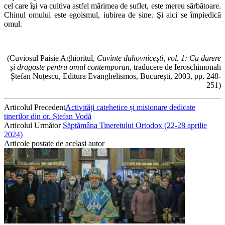
cel care îşi va cultiva astfel mărimea de suflet, este mereu sărbătoare.
Chinul omului este egoismul, iubirea de sine. Şi aici se împiedică
omul.
(Cuviosul Paisie Aghioritul,
Cuvinte duhovnicești, vol. 1: Cu durere
și dragoste pentru omul contemporan
, traducere de Ieroschimonah
Ștefan Nuțescu, Editura Evanghelismos, București, 2003, pp. 248-
251)
Articolul Precedent
Activități catehetice și misionare dedicate
tinerilor din or. Ștefan Vodă
Articolul Următor
Săptămâna Tineretului Ortodox (22-28 aprilie
2024)
Articole postate de același autor