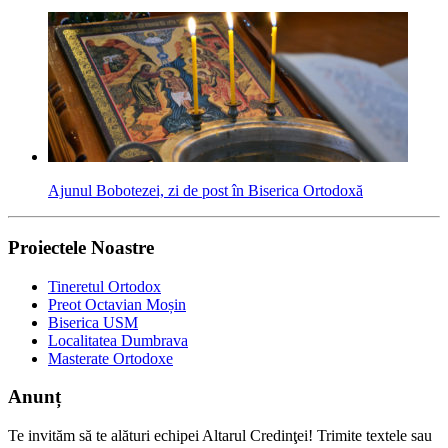
Ajunul Bobotezei, zi de post în Biserica Ortodoxă
Proiectele Noastre
Tineretul Ortodox
Preot Octavian Moșin
Biserica USM
Localitatea Dumbrava
Masterate Ortodoxe
Anunț
Te invităm să te alături echipei Altarul Credinţei! Trimite textele sau