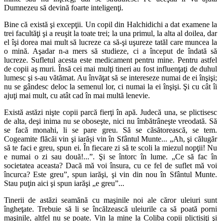
Dumnezeu să devină foarte inteligenţi.
Bine că există şi excepţii. Un copil din Halchidichi a dat examene la
trei facultăţi şi a reuşit la toate trei; la una primul, la alta al doilea, dar
el îşi dorea mai mult să lucreze ca să-şi uşureze tatăl care muncea la
o mină. Aşadar n-a mers să studieze, ci a început de îndată să
lucreze. Sufletul acesta este medicament pentru mine. Pentru astfel
de copii aş muri. Însă cei mai mulţi tineri au fost influenţaţi de duhul
lumesc şi s-au vătămat. Au învăţat să se intereseze numai de ei înşişi;
nu se gândesc deloc la semenul lor, ci numai la ei înşişi. Şi cu cât îi
ajuţi mai mult, cu atât cad în mai multă lenevie.
Există astăzi nişte copii parcă fierţi în apă. Judecă una, se plictisesc
de alta, deşi inima nu se oboseşte, nici nu îmbătrâneşte vreodată. Să
se facă monahi, li se pare greu. Să se căsătorească, se tem.
Cogeamite flăcăi vin şi iarăși vin în Sfântul Munte... „Ah, şi călugăr
să te faci e greu, spun ei. În fiecare zi să te scoli la miezul nopţii! Nu
e numai o zi sau două!...”. Şi se întorc în lume. „Ce să fac în
societatea aceasta? Dacă mă voi însura, cu ce fel de suflet mă voi
încurca? Este greu”, spun iarăşi, şi vin din nou în Sfântul Munte.
Stau puţin aici şi spun iarăşi „e greu”...
Tinerii de astăzi seamănă cu maşinile noi ale căror uleiuri sunt
îngheţate. Trebuie să li se încălzească uleiurile ca să poată porni
maşinile, altfel nu se poate. Vin la mine la Coliba copii plictisiţi şi