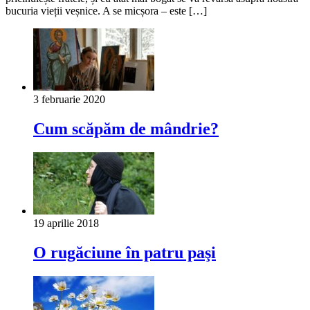
bucuria vieții veșnice. A se micșora – este […]
3 februarie 2020
Cum scăpăm de mândrie?
19 aprilie 2018
O rugăciune în patru paşi