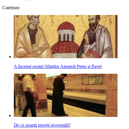
Catehism
A început postul Sfinţilor Apostoli Petru şi Pavel
De ce poartă preoții reverendă?