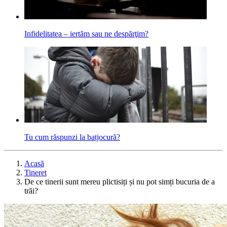
Infidelitatea – iertăm sau ne despărţim?
Tu cum răspunzi la batjocură?
Acasă
Tineret
De ce tinerii sunt mereu plictisiți și nu pot simți bucuria de a
trăi?