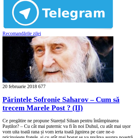
Recomandările zilei
20 februarie 2018
677
Părintele Sofronie Saharov – Cum să
trecem Marele Post ? (II)
Ce pregătire ne propune Starețul Siluan pentru întâmpinarea
Paștilor? – Cu cât mai puternic va fi în noi Duhul, cu atât mai ușor
vom uita toată rana și vom ierta toată jignirea pe care ne-o
pricinuiește fratele, și cu atât mai bogat se va revărsa asupra noastră