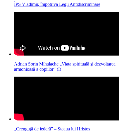
ÎPS Vladimir, împotriva Legii Antidiscriminare
Adrian Sorin Mihalache „Viaţa spirituală şi dezvoltarea
armonioasă a copiilor” (I)
„Crenguţă de iederă” – Steaua lui Hristos