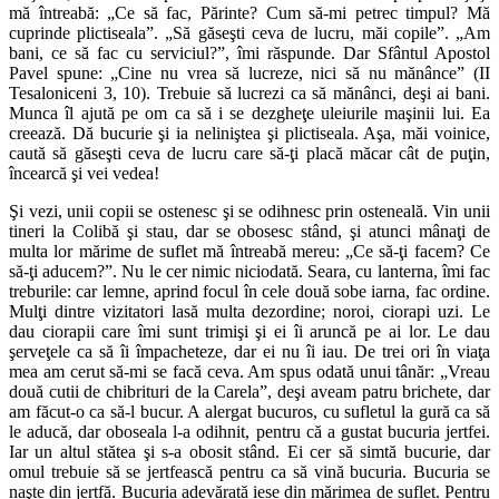
mă întreabă: „Ce să fac, Părinte? Cum să-mi petrec timpul? Mă
cuprinde plictiseala”. „Să găseşti ceva de lucru, măi copile”. „Am
bani, ce să fac cu serviciul?”, îmi răspunde. Dar Sfântul Apostol
Pavel spune: „Cine nu vrea să lucreze, nici să nu mănânce” (II
Tesaloniceni 3, 10). Trebuie să lucrezi ca să mănânci, deşi ai bani.
Munca îl ajută pe om ca să i se dezgheţe uleiurile maşinii lui. Ea
creează. Dă bucurie şi ia neliniştea şi plictiseala. Aşa, măi voinice,
caută să găseşti ceva de lucru care să-ţi placă măcar cât de puţin,
încearcă şi vei vedea!
Şi vezi, unii copii se ostenesc şi se odihnesc prin osteneală. Vin unii
tineri la Colibă şi stau, dar se obosesc stând, şi atunci mânaţi de
multa lor mărime de suflet mă întreabă mereu: „Ce să-ţi facem? Ce
să-ţi aducem?”. Nu le cer nimic niciodată. Seara, cu lanterna, îmi fac
treburile: car lemne, aprind focul în cele două sobe iarna, fac ordine.
Mulţi dintre vizitatori lasă multa dezordine; noroi, ciorapi uzi. Le
dau ciorapii care îmi sunt trimişi şi ei îi aruncă pe ai lor. Le dau
şerveţele ca să îi împacheteze, dar ei nu îi iau. De trei ori în viaţa
mea am cerut să-mi se facă ceva. Am spus odată unui tânăr: „Vreau
două cutii de chibrituri de la Carela”, deşi aveam patru brichete, dar
am făcut-o ca să-l bucur. A alergat bucuros, cu sufletul la gură ca să
le aducă, dar oboseala l-a odihnit, pentru că a gustat bucuria jertfei.
Iar un altul stătea şi s-a obosit stând. Ei cer să simtă bucurie, dar
omul trebuie să se jertfească pentru ca să vină bucuria. Bucuria se
naşte din jertfă. Bucuria adevărată iese din mărimea de suflet. Pentru