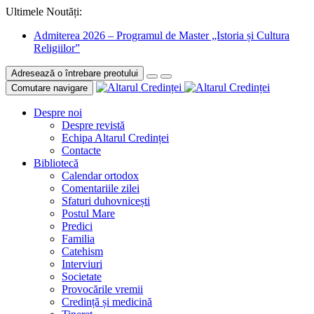
Ultimele Noutăți:
Admiterea 2026 – Programul de Master „Istoria și Cultura
Religiilor”
Adresează o întrebare preotului
Comutare navigare
Despre noi
Despre revistă
Echipa Altarul Credinței
Contacte
Bibliotecă
Calendar ortodox
Comentariile zilei
Sfaturi duhovnicești
Postul Mare
Predici
Familia
Catehism
Interviuri
Societate
Provocările vremii
Credință și medicină