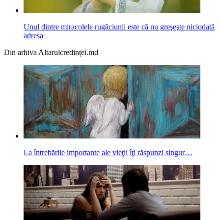
Unul dintre miracolele rugăciunii este că nu greşeşte niciodată
adresa
Din arhiva Altarulcredinței.md
La întrebările importante ale vieţii îţi răspunzi singur…