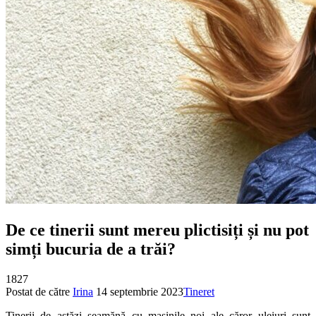
De ce tinerii sunt mereu plictisiți și nu pot
simți bucuria de a trăi?
1827
Postat de către
Irina
14 septembrie 2023
Tineret
Tinerii de astăzi seamănă cu maşinile noi ale căror uleiuri sunt