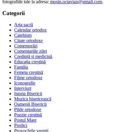
fotografiile tale la adresa:
mosin.octavian@gmail.com
.
Categorii
Arta sacră
Calendar ortodox
Catehism
Citate ortodoxe
Comemorări
Comentariile zilei
Credință și medicină
Educația creștină
Familia
Femeia creștină
Filme ortodoxe
Iconografie
Interviuri
Istoria Bisericii
Muzica bisericească
Oamenii Bisericii
Pilde ortodoxe
Poezie creştină
Postul Mare
Predici
Provocările vremii