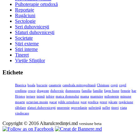
Psihoterapie ortodoxă
Reportaje
Rugăciuni
Sectologie
Seri duhovnicești
Sfaturi duhovnicești
Societate
Știri externe
Ştiri interne
Tineret
Vieţile Sfinţilor
Etichete
Biserica
boala
bucurie
casatorie
catedrala mitropolitană
Chisinau
copii
copil
credinta
cruce
dragoste
duhovnic
dumnezeu
familia
familie
fapte bune
femeie
har
Hristos
iertare
inimă
iubire
maica domnului
mama
mantuire
milostenie
minune
moarte
octavian mosin
pacat
pilde ortodoxe
post
predica
preot
păcate
rugăciune
răbdare
sfaturi duhovnicești
smerenie
spovedanie
suferinţă
suflet
tineri
viata
vindecare
Copyright © 2016 Altarulcredinței.md
versiune beta