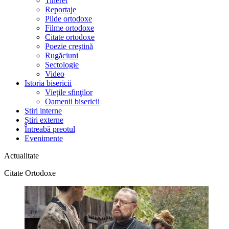
Tineret
Reportaje
Pilde ortodoxe
Filme ortodoxe
Citate ortodoxe
Poezie creştină
Rugăciuni
Sectologie
Video
Istoria bisericii
Vieţile sfinţilor
Oamenii bisericii
Ştiri interne
Știri externe
Întreabă preotul
Evenimente
Actualitate
Citate Ortodoxe