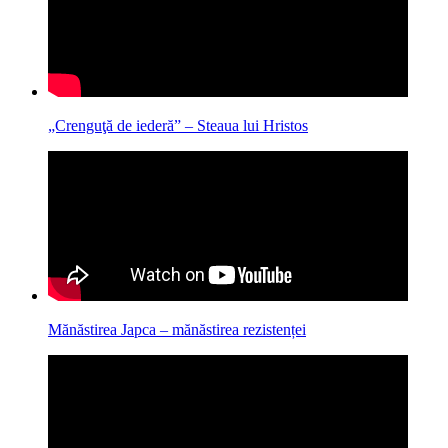
„Crenguţă de iederă” – Steaua lui Hristos
Mănăstirea Japca – mănăstirea rezistenței