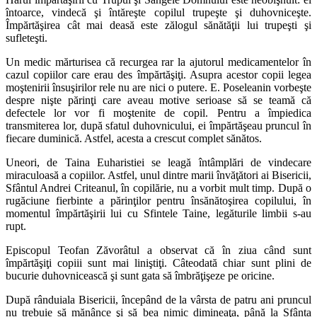
întoarce, vindecă şi întăreşte copilul trupeşte şi duhovniceşte.
Împărtăşirea cât mai deasă este zălogul sănătăţii lui trupeşti şi
sufleteşti.
Un medic mărturisea că recurgea rar la ajutorul medicamentelor în
cazul copiilor care erau des împărtăşiţi. Asupra acestor copii legea
moştenirii însuşirilor rele nu are nici o putere. E. Poseleanin vorbeşte
despre nişte părinţi care aveau motive serioase să se teamă că
defectele lor vor fi moştenite de copil. Pentru a împiedica
transmiterea lor, după sfatul duhovnicului, ei împărtăşeau pruncul în
fiecare duminică. Astfel, acesta a crescut complet sănătos.
Uneori, de Taina Euharistiei se leagă întâmplări de vindecare
miraculoasă a copiilor. Astfel, unul dintre marii învăţători ai Bisericii,
Sfântul Andrei Criteanul, în copilărie, nu a vorbit mult timp. După o
rugăciune fierbinte a părinţilor pentru însănătoşirea copilului, în
momentul împărtăşirii lui cu Sfintele Taine, legăturile limbii s-au
rupt.
Episcopul Teofan Zăvorâtul a observat că în ziua când sunt
împărtăşiţi copiii sunt mai liniştiţi. Câteodată chiar sunt plini de
bucurie duhovnicească şi sunt gata să îmbrăţişeze pe oricine.
După rânduiala Bisericii, începând de la vârsta de patru ani pruncul
nu trebuie să mănânce şi să bea nimic dimineaţa, până la Sfânta