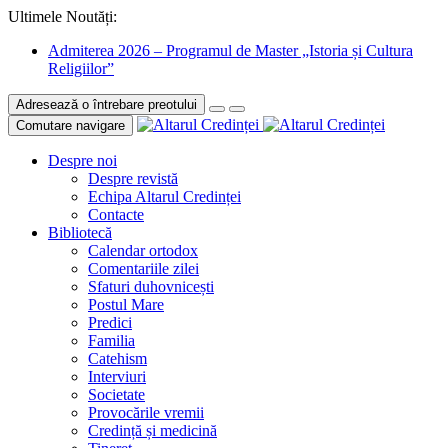
Ultimele Noutăți:
Admiterea 2026 – Programul de Master „Istoria și Cultura
Religiilor”
Adresează o întrebare preotului
Comutare navigare
Despre noi
Despre revistă
Echipa Altarul Credinței
Contacte
Bibliotecă
Calendar ortodox
Comentariile zilei
Sfaturi duhovnicești
Postul Mare
Predici
Familia
Catehism
Interviuri
Societate
Provocările vremii
Credință și medicină