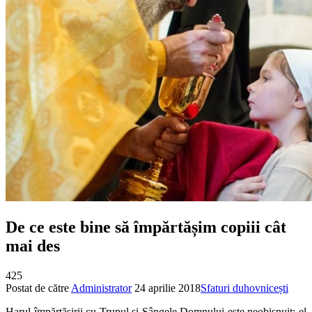
De ce este bine să împărtășim copiii cât
mai des
425
Postat de către
Administrator
24 aprilie 2018
Sfaturi duhovnicești
Harul împărtăşirii cu Trupul şi Sângele Domnului este neobişnuit: el