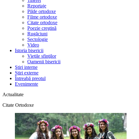
Tineret
Reportaje
Pilde ortodoxe
Filme ortodoxe
Citate ortodoxe
Poezie creştină
Rugăciuni
Sectologie
Video
Istoria bisericii
Vieţile sfinţilor
Oamenii bisericii
Ştiri interne
Știri externe
Întreabă preotul
Evenimente
Actualitate
Citate Ortodoxe