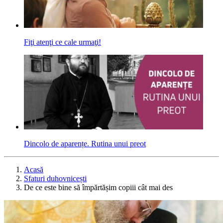
Fiţi atenţi ce cale urmaţi!
Dincolo de aparențe. Rutina unui preot
Acasă
Sfaturi duhovnicești
De ce este bine să împărtășim copiii cât mai des