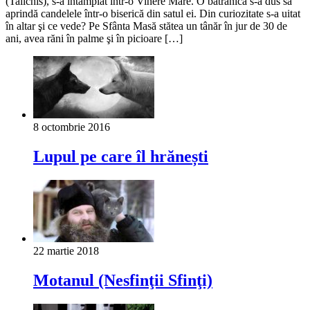
(Talichis), s-a întâmplat într-o Vinere Mare. O bătrânică s-a dus să
aprindă candelele într-o biserică din satul ei. Din curiozitate s-a uitat
în altar şi ce vede? Pe Sfânta Masă stătea un tânăr în jur de 30 de
ani, avea răni în palme şi în picioare […]
8 octombrie 2016
Lupul pe care îl hrănești
22 martie 2018
Motanul (Nesfinţii Sfinţi)