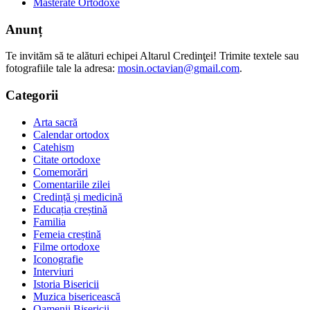
Masterate Ortodoxe
Anunț
Te invităm să te alături echipei Altarul Credinţei! Trimite textele sau
fotografiile tale la adresa:
mosin.octavian@gmail.com
.
Categorii
Arta sacră
Calendar ortodox
Catehism
Citate ortodoxe
Comemorări
Comentariile zilei
Credință și medicină
Educația creștină
Familia
Femeia creștină
Filme ortodoxe
Iconografie
Interviuri
Istoria Bisericii
Muzica bisericească
Oamenii Bisericii