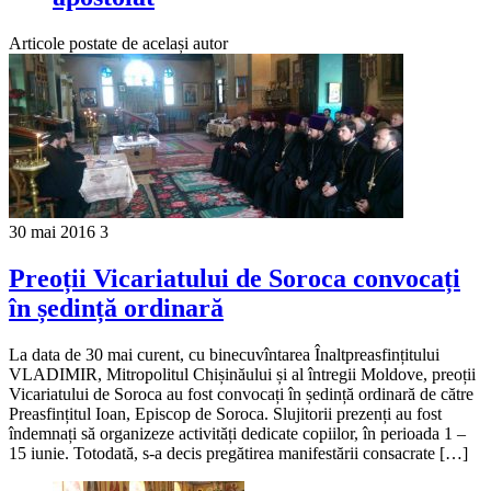
Articole postate de același autor
30 mai 2016
3
Preoții Vicariatului de Soroca convocați
în ședință ordinară
La data de 30 mai curent, cu binecuvîntarea Înaltpreasfințitului
VLADIMIR, Mitropolitul Chișinăului și al întregii Moldove, preoții
Vicariatului de Soroca au fost convocați în ședință ordinară de către
Preasfințitul Ioan, Episcop de Soroca. Slujitorii prezenți au fost
îndemnați să organizeze activități dedicate copiilor, în perioada 1 –
15 iunie. Totodată, s-a decis pregătirea manifestării consacrate […]