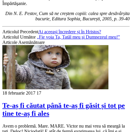
Împărtăşanie.
Din N. E. Pestov, Cum să ne creștem copiii: calea spre desăvârșita
bucurie, Editura Sophia, București, 2005, p. 39-40
Articolul Precedent
Ai aceeași încredere și în Hristos?
Articolul Următor
„Fie voia Ta, Tatăl meu şi Dumnezeul meu!”
Articole Asemănătoare
18 februarie 2017
17
Te-aș fi căutat până te-aș fi găsit și tot pe
tine te-aș fi ales
Avem o problemă. Mare. MARE. Victor nu mai vrea să meargă la
tati. Deloc! Niciodată! E atât de fermă exprimarea lui, că îmi e și