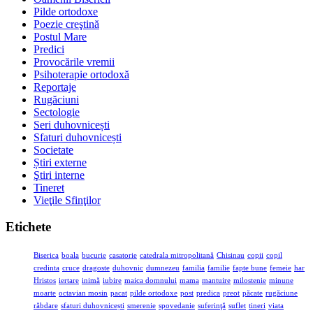
Pilde ortodoxe
Poezie creştină
Postul Mare
Predici
Provocările vremii
Psihoterapie ortodoxă
Reportaje
Rugăciuni
Sectologie
Seri duhovnicești
Sfaturi duhovnicești
Societate
Știri externe
Ştiri interne
Tineret
Vieţile Sfinţilor
Etichete
Biserica
boala
bucurie
casatorie
catedrala mitropolitană
Chisinau
copii
copil
credinta
cruce
dragoste
duhovnic
dumnezeu
familia
familie
fapte bune
femeie
har
Hristos
iertare
inimă
iubire
maica domnului
mama
mantuire
milostenie
minune
moarte
octavian mosin
pacat
pilde ortodoxe
post
predica
preot
păcate
rugăciune
răbdare
sfaturi duhovnicești
smerenie
spovedanie
suferinţă
suflet
tineri
viata