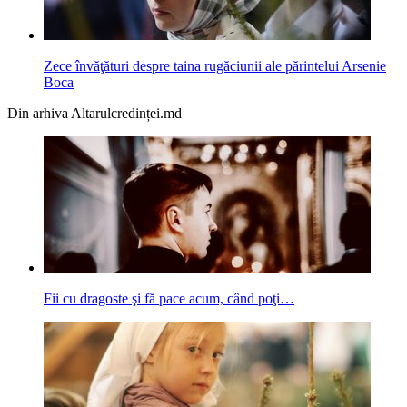
Zece învăţături despre taina rugăciunii ale părintelui Arsenie
Boca
Din arhiva Altarulcredinței.md
Fii cu dragoste şi fă pace acum, când poţi…