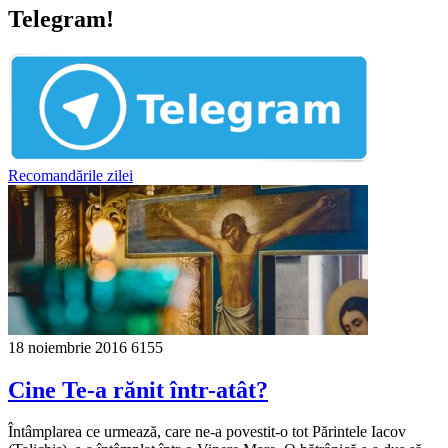
Telegram!
Recomandările zilei
18 noiembrie 2016
6155
Cine Te-a rănit într-atât?
Întâmplarea ce urmează, care ne-a povestit-o tot Părintele Iacov