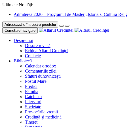
Ultimele Noutăți:
Admiterea 2026 – Programul de Master „Istoria și Cultura Relig
Adresează o întrebare preotului
Comutare navigare
Despre noi
Despre revistă
Echipa Altarul Credinței
Contacte
Bibliotecă
Calendar ortodox
Comentariile zilei
Sfaturi duhovnicești
Postul Mare
Predici
Familia
Catehism
Interviuri
Societate
Provocările vremii
Credință și medicină
Tineret