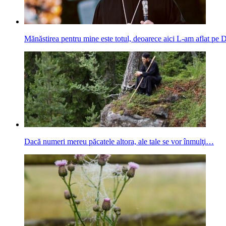
Mănăstirea pentru mine este totul, deoarece aici L-am aflat p
Dacă numeri mereu păcatele altora, ale tale se vor înmulţi…