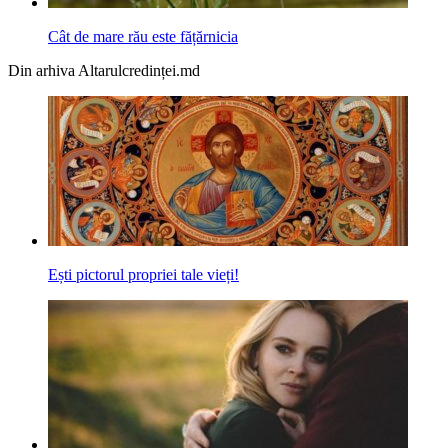
Cât de mare rău este fățărnicia
Din arhiva Altarulcredinței.md
Ești pictorul propriei tale vieți!