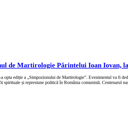
ul de Martirologie Părintelui Ioan Iovan, la
a opta ediție a „Simpozionului de Martirologie”. Evenimentul va fi dedica
fii spirituale și represiune politică în România comunistă. Centenarul n