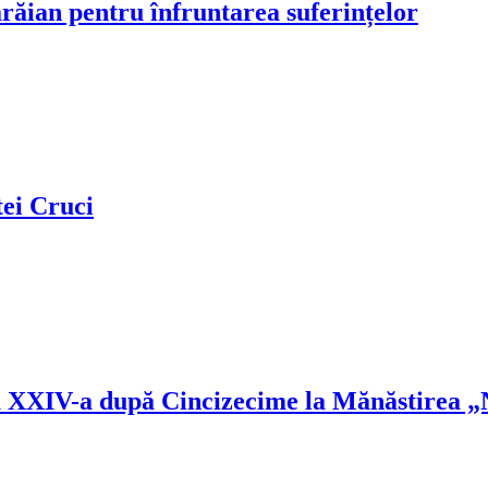
ărăian pentru înfruntarea suferințelor
tei Cruci
 XXIV-a după Cincizecime la Mănăstirea „