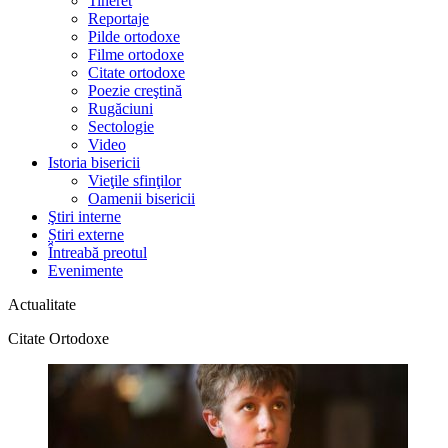
Tineret
Reportaje
Pilde ortodoxe
Filme ortodoxe
Citate ortodoxe
Poezie creştină
Rugăciuni
Sectologie
Video
Istoria bisericii
Vieţile sfinţilor
Oamenii bisericii
Ştiri interne
Știri externe
Întreabă preotul
Evenimente
Actualitate
Citate Ortodoxe