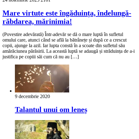
Mare virtute este îngăduința, îndelungă-
răbdarea, mărinimia!
(Povestire adevărată) Într-adevăr se dă o mare luptă în sufletul
omului care, atunci când se află la bătrânețe și după ce a crescut
copii, ajunge la azil. Iar lupta constă în a scoate din sufletul său
amărăciunea părăsirii. La această luptă se adaugă și străduința de a-i
justifica pe copiii săi cum că nu au […]
9 decembrie 2020
Talantul unui om leneș