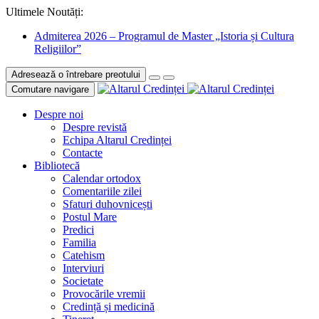
Ultimele Noutăți:
Admiterea 2026 – Programul de Master „Istoria și Cultura
Religiilor”
Adresează o întrebare preotului
Comutare navigare
Despre noi
Despre revistă
Echipa Altarul Credinței
Contacte
Bibliotecă
Calendar ortodox
Comentariile zilei
Sfaturi duhovnicești
Postul Mare
Predici
Familia
Catehism
Interviuri
Societate
Provocările vremii
Credință și medicină