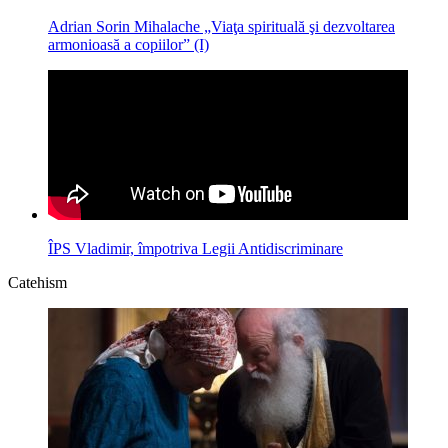
Adrian Sorin Mihalache „Viaţa spirituală şi dezvoltarea
armonioasă a copiilor” (I)
ÎPS Vladimir, împotriva Legii Antidiscriminare
Catehism