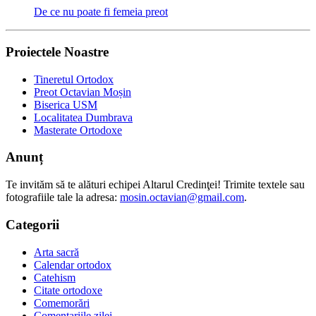
De ce nu poate fi femeia preot
Proiectele Noastre
Tineretul Ortodox
Preot Octavian Moșin
Biserica USM
Localitatea Dumbrava
Masterate Ortodoxe
Anunț
Te invităm să te alături echipei Altarul Credinţei! Trimite textele sau
fotografiile tale la adresa:
mosin.octavian@gmail.com
.
Categorii
Arta sacră
Calendar ortodox
Catehism
Citate ortodoxe
Comemorări
Comentariile zilei