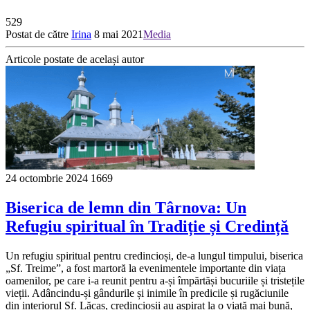
529
Postat de către
Irina
8 mai 2021
Media
Articole postate de același autor
24 octombrie 2024
1669
Biserica de lemn din Târnova: Un
Refugiu spiritual în Tradiție și Credință
Un refugiu spiritual pentru credincioși, de-a lungul timpului, biserica
„Sf. Treime”, a fost martoră la evenimentele importante din viața
oamenilor, pe care i-a reunit pentru a-și împărtăși bucuriile și tristețile
vieții. Adâncindu-și gândurile și inimile în predicile și rugăciunile
din interiorul Sf. Lăcaș, credincioșii au aspirat la o viață mai bună,