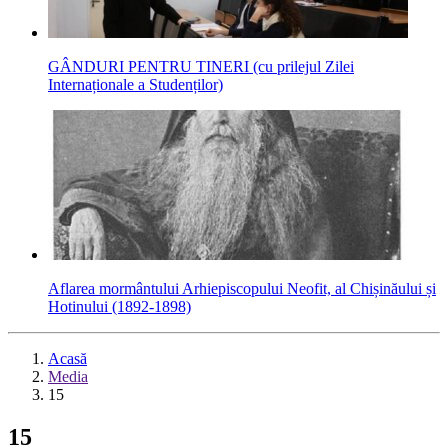
GÂNDURI PENTRU TINERI (cu prilejul Zilei
Internaționale a Studenților)
Aflarea mormântului Arhiepiscopului Neofit, al Chișinăului și
Hotinului (1892-1898)
Acasă
Media
15
15