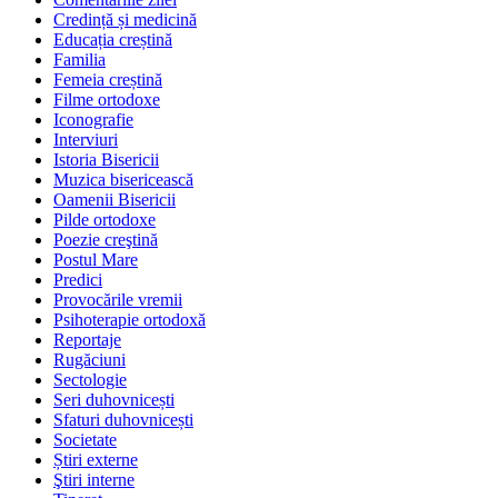
Credință și medicină
Educația creștină
Familia
Femeia creștină
Filme ortodoxe
Iconografie
Interviuri
Istoria Bisericii
Muzica bisericească
Oamenii Bisericii
Pilde ortodoxe
Poezie creştină
Postul Mare
Predici
Provocările vremii
Psihoterapie ortodoxă
Reportaje
Rugăciuni
Sectologie
Seri duhovnicești
Sfaturi duhovnicești
Societate
Știri externe
Ştiri interne