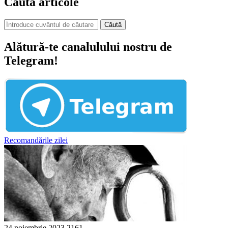
Caută articole
Căută
Alătură-te canalulului nostru de
Telegram!
Recomandările zilei
24 noiembrie 2023
2161