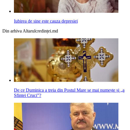
Iubirea de sine este cauza depresiei
Din arhiva Altarulcredinței.md
De ce Duminica a treia din Postul Mare se mai numește și „a
Sfintei Cruci”?