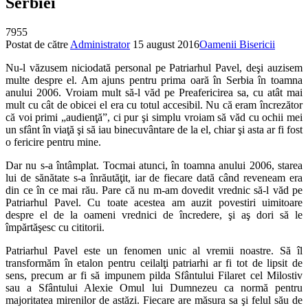
Serbiei
7955
Postat de către
Administrator
15 august 2016
Oamenii Bisericii
Nu-l văzusem niciodată personal pe Patriarhul Pavel, deşi auzisem
multe despre el. Am ajuns pentru prima oară în Serbia în toamna
anului 2006. Vroiam mult să-l văd pe Preafericirea sa, cu atât mai
mult cu cât de obicei el era cu totul accesibil. Nu că eram încrezător
că voi primi „audienţă”, ci pur şi simplu vroiam să văd cu ochii mei
un sfânt în viaţă şi să iau binecuvântare de la el, chiar şi asta ar fi fost
o fericire pentru mine.
Dar nu s-a întâmplat. Tocmai atunci, în toamna anului 2006, starea
lui de sănătate s-a înrăutăţit, iar de fiecare dată când reveneam era
din ce în ce mai rău. Pare că nu m-am dovedit vrednic să-l văd pe
Patriarhul Pavel. Cu toate acestea am auzit povestiri uimitoare
despre el de la oameni vrednici de încredere, şi aş dori să le
împărtăşesc cu cititorii.
Patriarhul Pavel este un fenomen unic al vremii noastre. Să îl
transformăm în etalon pentru ceilalţi patriarhi ar fi tot de lipsit de
sens, precum ar fi să impunem pilda Sfântului Filaret cel Milostiv
sau a Sfântului Alexie Omul lui Dumnezeu ca normă pentru
majoritatea mirenilor de astăzi. Fiecare are măsura sa şi felul său de