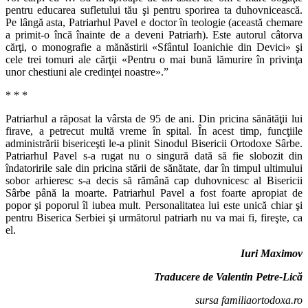
pentru educarea sufletului tău şi pentru sporirea ta duhovnicească.
Pe lângă asta, Patriarhul Pavel e doctor în teologie (această chemare
a primit-o încă înainte de a deveni Patriarh). Este autorul câtorva
cărţi, o monografie a mănăstirii «Sfântul Ioanichie din Devici» şi
cele trei tomuri ale cărţii «Pentru o mai bună lămurire în privinţa
unor chestiuni ale credinţei noastre».”
* * *
Patriarhul a răposat la vârsta de 95 de ani. Din pricina sănătăţii lui
firave, a petrecut multă vreme în spital. În acest timp, funcţiile
administrării bisericeşti le-a plinit Sinodul Bisericii Ortodoxe Sârbe.
Patriarhul Pavel s-a rugat nu o singură dată să fie slobozit din
îndatoririle sale din pricina stării de sănătate, dar în timpul ultimului
sobor arhieresc s-a decis să rămână cap duhovnicesc al Bisericii
Sârbe până la moarte. Patriarhul Pavel a fost foarte apropiat de
popor şi poporul îl iubea mult. Personalitatea lui este unică chiar şi
pentru Biserica Serbiei şi următorul patriarh nu va mai fi, fireşte, ca
el.
Iuri Maximov
Traducere de Valentin Petre-Lică
sursa familiaortodoxa.ro