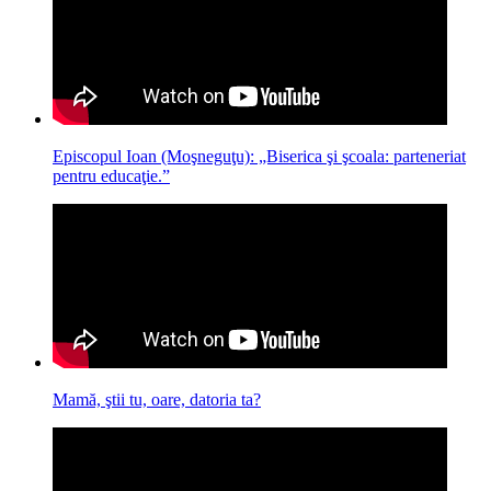
Episcopul Ioan (Moşneguţu): „Biserica şi şcoala: parteneriat
pentru educaţie.”
Mamă, ştii tu, oare, datoria ta?