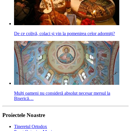
De ce colivă, colaci și vin la pomenirea celor adormiți?
Mulți oameni nu consideră absolut necesar mersul la
Biserică…
Proiectele Noastre
Tineretul Ortodox