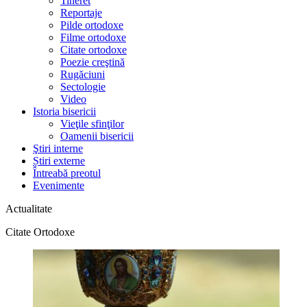
Tineret
Reportaje
Pilde ortodoxe
Filme ortodoxe
Citate ortodoxe
Poezie creştină
Rugăciuni
Sectologie
Video
Istoria bisericii
Vieţile sfinţilor
Oamenii bisericii
Ştiri interne
Știri externe
Întreabă preotul
Evenimente
Actualitate
Citate Ortodoxe