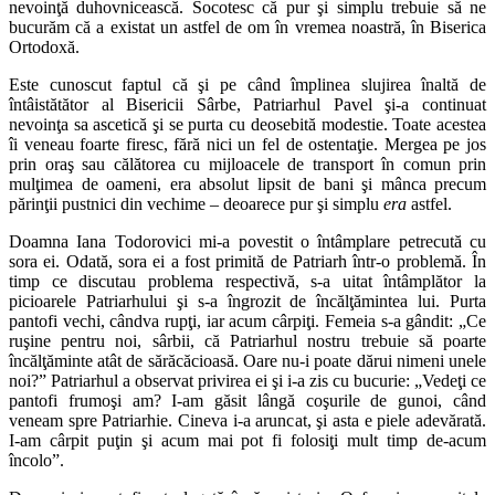
nevoinţă duhovnicească. Socotesc că pur şi simplu trebuie să ne
bucurăm că a existat un astfel de om în vremea noastră, în Biserica
Ortodoxă.
Este cunoscut faptul că şi pe când împlinea slujirea înaltă de
întâistătător al Bisericii Sârbe, Patriarhul Pavel şi-a continuat
nevoinţa sa ascetică şi se purta cu deosebită modestie. Toate acestea
îi veneau foarte firesc, fără nici un fel de ostentaţie. Mergea pe jos
prin oraş sau călătorea cu mijloacele de transport în comun prin
mulţimea de oameni, era absolut lipsit de bani şi mânca precum
părinţii pustnici din vechime – deoarece pur şi simplu
era
astfel.
Doamna Iana Todorovici mi-a povestit o întâmplare petrecută cu
sora ei. Odată, sora ei a fost primită de Patriarh într-o problemă. În
timp ce discutau problema respectivă, s-a uitat întâmplător la
picioarele Patriarhului şi s-a îngrozit de încălţămintea lui. Purta
pantofi vechi, cândva rupţi, iar acum cârpiţi. Femeia s-a gândit: „Ce
ruşine pentru noi, sârbii, că Patriarhul nostru trebuie să poarte
încălţăminte atât de sărăcăcioasă. Oare nu-i poate dărui nimeni unele
noi?” Patriarhul a observat privirea ei şi i-a zis cu bucurie: „Vedeţi ce
pantofi frumoşi am? I-am găsit lângă coşurile de gunoi, când
veneam spre Patriarhie. Cineva i-a aruncat, şi asta e piele adevărată.
I-am cârpit puţin şi acum mai pot fi folosiţi mult timp de-acum
încolo”.