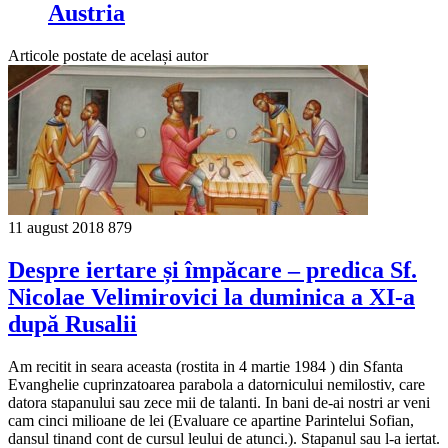
Austria
Articole postate de același autor
11 august 2018
879
Despre iertare și împăcare – predica Sf.
Nicolae Velimirovici la duminica a XI-a
după Rusalii
Am recitit in seara aceasta (rostita in 4 martie 1984 ) din Sfanta
Evanghelie cuprinzatoarea parabola a datornicului nemilostiv, care
datora sta­panului sau zece mii de talanti. In bani de-ai nostri ar veni
cam cinci milioane de lei (Evaluare ce apartine Parintelui Sofian,
dansul tinand cont de cursul leului de atunci.). Stapanul sau l-a iertat.