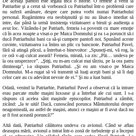
De aceiaşi pantofi este legată încă o istorie. O femeie a venit la
Patriarhie şi a cerut să vorbească cu Patriarhul într-o problemă care
nu suferă amânare, despre care putea vorbi numai Patriarhului
personal. Rugămintea era neobişnuită şi nu au lăsat-o imediat să
intre, dar până la urmă insistenţa vizitatoarei a biruit şi audienţa a
avut loc. Văzându-l pe Patriarh, femeia i-a povestit cu mare emoţie
că în acea noapte a visat-o pe Maica Domnului şi ea i-a poruncit să-i
ducă Patriarhului bani ca să-şi cumpere pantofi noi. Spunând aceste
cuvinte, vizitatoarea i-a întins un plic cu bancnote. Patriarhul Pavel,
fără să atingă plicul, a întrebat-o binevoitor: „Spuneţi-mi, vă rog, la
ce oră v-aţi culcat aseară? Femeia, mirată, i-a zis: „Păi… undeva pe
la ora unsprezece”. „Ştiţi, eu m-am culcat mai târziu, pe la ora patru
dimineaţa”, i-a răspuns Patriarhul. „Şi eu am visat-o pe Maica
Domnului. M-a rugat să vă transmit să luaţi aceşti bani şi să îi daţi
celor care au cu adevărat nevoie de ei.” Şi nu a luat banii.
Odată, venind la Patriarhie, Patriarhul Pavel a observat că la intrare
erau parcate multe maşini luxoase şi a întrebat ale cui sunt. I s-a
răspuns că acelea sânt maşinile episcopilor. Patriarhul a zâmbit,
zicând: „Ia te uită! Dacă, cunoscând porunca Mântuitorului despre
neagoniseală, au astfel de maşini, atunci ce maşini ar fi avut dacă nu
ar fi fost această poruncă?”
Altă dată, Patriarhul călătorea undeva cu avionul. Când se aflau
deasupra mării, avionul a intrat într-o zonă de turbulenţe şi a început