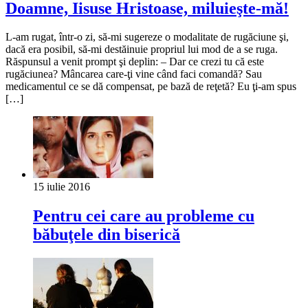
Doamne, Iisuse Hristoase, miluieşte-mă!
L-am rugat, într-o zi, să-mi sugereze o modalitate de rugăciune şi,
dacă era posibil, să-mi destăinuie propriul lui mod de a se ruga.
Răspunsul a venit prompt şi deplin: ‒ Dar ce crezi tu că este
rugăciunea? Mâncarea care-ţi vine când faci comandă? Sau
medicamentul ce se dă compensat, pe bază de reţetă? Eu ţi-am spus
[…]
15 iulie 2016
Pentru cei care au probleme cu
băbuţele din biserică