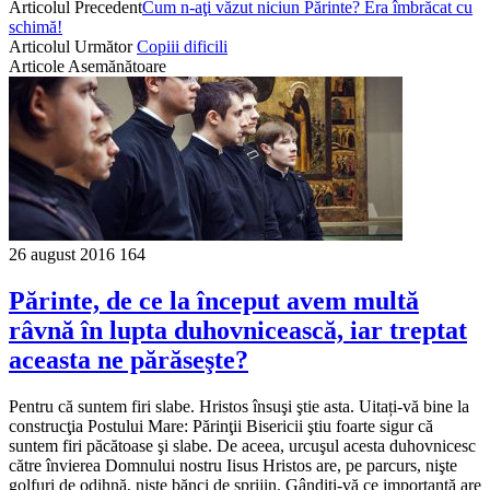
Articolul Precedent
Cum n-aţi văzut niciun Părinte? Era îmbrăcat cu
schimă!
Articolul Următor
Copiii dificili
Articole Asemănătoare
26 august 2016
164
Părinte, de ce la început avem multă
râvnă în lupta duhovnicească, iar treptat
aceasta ne părăseşte?
Pentru că suntem firi slabe. Hristos însuşi ştie asta. Uitați-vă bine la
construcţia Postului Mare: Părinţii Bisericii ştiu foarte sigur că
suntem firi păcătoase şi slabe. De aceea, urcuşul acesta duhovnicesc
către învierea Domnu­lui nostru Iisus Hristos are, pe parcurs, nişte
golfuri de odihnă, nişte bănci de sprijin. Gândiţi-vă ce importanţă are