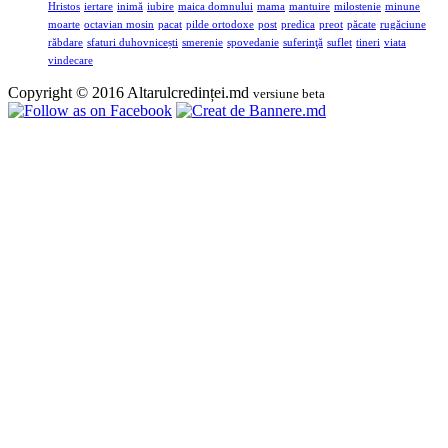
Hristos
iertare
inimă
iubire
maica domnului
mama
mantuire
milostenie
minune
moarte
octavian mosin
pacat
pilde ortodoxe
post
predica
preot
păcate
rugăciune
răbdare
sfaturi duhovnicești
smerenie
spovedanie
suferinţă
suflet
tineri
viata
vindecare
Copyright © 2016 Altarulcredinței.md
versiune beta