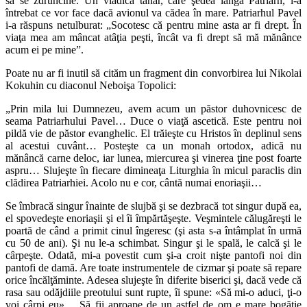
să se zdruncine. Un vlădică tânăr, care şedea lângă Patriarh, l-a
întrebat ce vor face dacă avionul va cădea în mare. Patriarhul Pavel
i-a răspuns netulburat: „Socotesc că pentru mine asta ar fi drept. În
viaţa mea am mâncat atâţia peşti, încât va fi drept să mă mănânce
acum ei pe mine”.
Poate nu ar fi inutil să cităm un fragment din convorbirea lui Nikolai
Kokuhin cu diaconul Neboişa Topolici:
„Prin mila lui Dumnezeu, avem acum un păstor duhovnicesc de
seama Patriarhului Pavel… Duce o viaţă ascetică. Este pentru noi
pildă vie de păstor evanghelic. El trăieşte cu Hristos în deplinul sens
al acestui cuvânt… Posteşte ca un monah ortodox, adică nu
mănâncă carne deloc, iar lunea, miercurea şi vinerea ţine post foarte
aspru… Slujeşte în fiecare dimineaţa Liturghia în micul paraclis din
clădirea Patriarhiei. Acolo nu e cor, cântă numai enoriaşii…
Se îmbracă singur înainte de slujbă şi se dezbracă tot singur după ea,
el spovedeşte enoriaşii şi el îi împărtăşeşte. Veşmintele călugăreşti le
poartă de când a primit cinul îngeresc (şi asta s-a întâmplat în urmă
cu 50 de ani). Şi nu le-a schimbat. Singur şi le spală, le calcă şi le
cârpeşte. Odată, mi-a povestit cum şi-a croit nişte pantofi noi din
pantofi de damă. Are toate instrumentele de cizmar şi poate să repare
orice încălţăminte. Adesea slujeşte în diferite biserici şi, dacă vede că
rasa sau odăjdiile preotului sunt rupte, îi spune: «Să mi-o aduci, ţi-o
voi cârpi eu»… Să fii aproape de un astfel de om e mare bogăţie