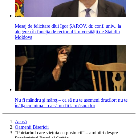
Mesaj de felicitare dlui Igor ȘAROV, dr. conf. univ., la
alegerea în funcția de rector al Universității de Stat din
Moldova
Nu fi mândru şi măreţ – ca să nu te asemeni dracilor; nu te
înălţa cu inima – ca să nu fii la măsura lor
Acasă
Oamenii Bisericii
“Patriarhul care vieţuia ca pustnicii” – amintiri despre