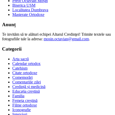
Preot Octavian Moșin
Biserica USM
Localitatea Dumbrava
Masterate Ortodoxe
Anunț
Te invităm să te alături echipei Altarul Credinţei! Trimite textele sau
fotografiile tale la adresa:
mosin.octavian@gmail.com
.
Categorii
Arta sacră
Calendar ortodox
Catehism
Citate ortodoxe
Comemorări
Comentariile zilei
Credință și medicină
Educația creștină
Familia
Femeia creștină
Filme ortodoxe
Iconografie
Interviuri