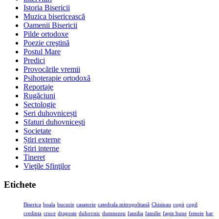
Istoria Bisericii
Muzica bisericească
Oamenii Bisericii
Pilde ortodoxe
Poezie creştină
Postul Mare
Predici
Provocările vremii
Psihoterapie ortodoxă
Reportaje
Rugăciuni
Sectologie
Seri duhovnicești
Sfaturi duhovnicești
Societate
Știri externe
Ştiri interne
Tineret
Vieţile Sfinţilor
Etichete
Biserica
boala
bucurie
casatorie
catedrala mitropolitană
Chisinau
copii
copil
credinta
cruce
dragoste
duhovnic
dumnezeu
familia
familie
fapte bune
femeie
har