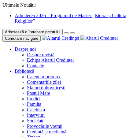
Ultimele Noutăți:
Admiterea 2026 – Programul de Master „Istoria și Cultura
Religiilor”
Adresează o întrebare preotului
Comutare navigare
Despre noi
Despre revistă
Echipa Altarul Credinței
Contacte
Bibliotecă
Calendar ortodox
Comentariile zilei
Sfaturi duhovnicești
Postul Mare
Predici
Familia
Catehism
Interviuri
Societate
Provocările vremii
Credință și medicină