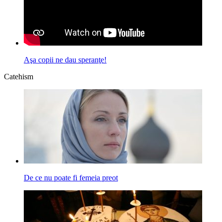
Aşa copii ne dau speranţe!
Catehism
De ce nu poate fi femeia preot