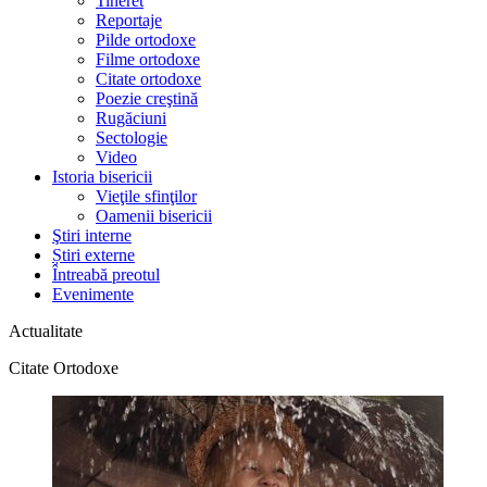
Tineret
Reportaje
Pilde ortodoxe
Filme ortodoxe
Citate ortodoxe
Poezie creştină
Rugăciuni
Sectologie
Video
Istoria bisericii
Vieţile sfinţilor
Oamenii bisericii
Ştiri interne
Știri externe
Întreabă preotul
Evenimente
Actualitate
Citate Ortodoxe