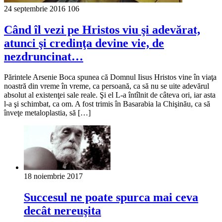
24 septembrie 2016
106
Când îl vezi pe Hristos viu şi adevărat,
atunci şi credinţa devine vie, de
nezdruncinat…
Părintele Arsenie Boca spunea că Domnul Iisus Hristos vine în viaţa
noastră din vreme în vreme, ca persoană, ca să nu se uite adevărul
absolut al existenţei sale reale. Şi el L-a întîlnit de câteva ori, iar asta
l-a şi schimbat, ca om. A fost trimis în Basarabia la Chişinău, ca să
înveţe metaloplastia, să […]
18 noiembrie 2017
Succesul ne poate spurca mai ceva
decât nereuşita