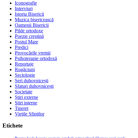
Iconografie
Interviuri
Istoria Bisericii
Muzica bisericească
Oamenii Bisericii
Pilde ortodoxe
Poezie creştină
Postul Mare
Predici
Provocările vremii
Psihoterapie ortodoxă
Reportaje
Rugăciuni
Sectologie
Seri duhovnicești
Sfaturi duhovnicești
Societate
Știri externe
Ştiri interne
Tineret
Vieţile Sfinţilor
Etichete