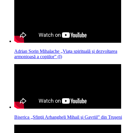
Adrian Sorin Mihalache „Viaţa spirituală şi dezvoltarea
armonioasă a copiilor” (I)
Biserica „Sfinţii Arhangheli Mihail şi Gavriil” din Truşeni