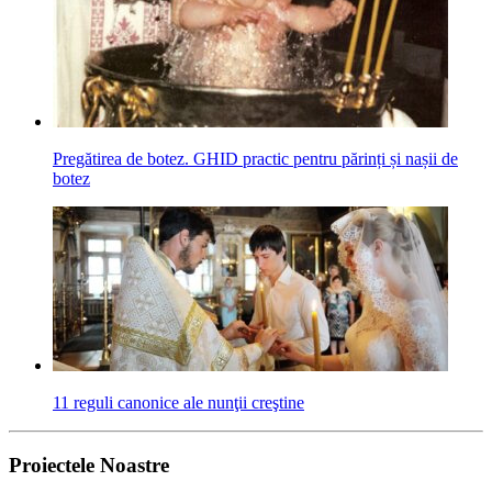
Pregătirea de botez. GHID practic pentru părinți și nașii de
botez
11 reguli canonice ale nunţii creştine
Proiectele Noastre