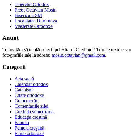
Tineretul Ortodox
Preot Octavian Moșin
Biserica USM
Localitatea Dumbrava
Masterate Ortodoxe
Anunț
Te invităm să te alături echipei Altarul Credinţei! Trimite textele sau
fotografiile tale la adresa:
mosin.octavian@gmail.com
.
Categorii
Arta sacră
Calendar ortodox
Catehism
Citate ortodoxe
Comemorări
Comentariile zilei
Credință și medicină
Educația creștină
Familia
Femeia creștină
Filme ortodoxe