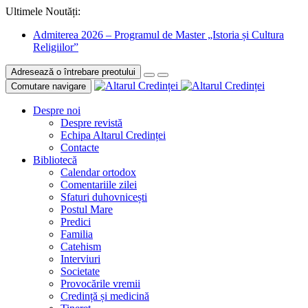
Ultimele Noutăți:
Admiterea 2026 – Programul de Master „Istoria și Cultura
Religiilor”
Adresează o întrebare preotului
Comutare navigare
Despre noi
Despre revistă
Echipa Altarul Credinței
Contacte
Bibliotecă
Calendar ortodox
Comentariile zilei
Sfaturi duhovnicești
Postul Mare
Predici
Familia
Catehism
Interviuri
Societate
Provocările vremii
Credință și medicină