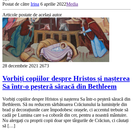
Postat de către
Irina
6 aprilie 2022
Media
Articole postate de același autor
28 decembrie 2021
2673
Vorbiți copiilor despre Hristos și nașterea
Sa într-o peșteră săracă din Bethleem
Vorbiți copiilor despre Hristos și nașterea Sa într-o peșteră săracă din
Bethleem. Să nu reducem sărbătoarea Crăciunului la luminițele din
brad și decorațiunile care împodobesc orașele, ci accentul trebuie să
cadă pe Lumina care s-a coborât din cer, pentru a noastră mântuire.
Nu alergați cu proprii copii doar spre târgurile de Crăciun, ci căutați
să […]