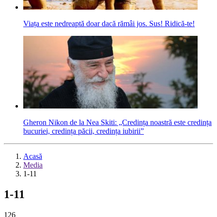
Viața este nedreaptă doar dacă rămâi jos. Sus! Ridică-te!
Gheron Nikon de la Nea Skiti: „Credința noastră este credința
bucuriei, credința păcii, credința iubirii”
Acasă
Media
1-11
1-11
126