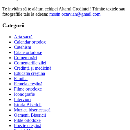
Te invităm să te alături echipei Altarul Credinţei! Trimite textele sau
fotografiile tale la adresa:
mosin.octavian@gmail.com
.
Categorii
Arta sacră
Calendar ortodox
Catehism
Citate ortodoxe
Comemorări
Comentariile zilei
Credință și medicină
Educația creștină
Familia
Femeia creștină
Filme ortodoxe
Iconografie
Interviuri
Istoria Bisericii
Muzica bisericească
Oamenii Bisericii
Pilde ortodoxe
Poezie creştină