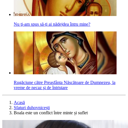
Nu ţi-am spus să-ţi ai nădejdea întru mine?
Rugăciune către Preasfânta Născătoare de Dumnezeu, la
vreme de necaz şi de întristare
Acasă
Sfaturi duhovnicești
Boala este un conflict între minte și suflet