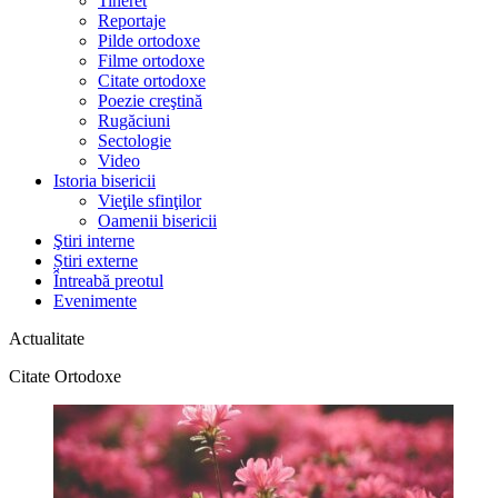
Tineret
Reportaje
Pilde ortodoxe
Filme ortodoxe
Citate ortodoxe
Poezie creştină
Rugăciuni
Sectologie
Video
Istoria bisericii
Vieţile sfinţilor
Oamenii bisericii
Ştiri interne
Știri externe
Întreabă preotul
Evenimente
Actualitate
Citate Ortodoxe