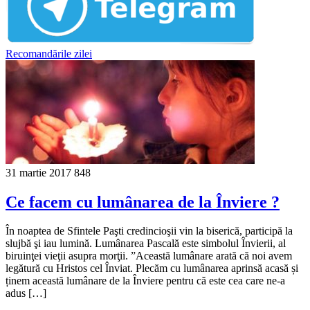
Recomandările zilei
31 martie 2017
848
Ce facem cu lumânarea de la Înviere ?
În noaptea de Sfintele Paşti credincioşii vin la biserică, participă la
slujbă şi iau lumină. Lumânarea Pascală este simbolul Învierii, al
biruinţei vieţii asupra morţii. ”Această lumânare arată că noi avem
legătură cu Hristos cel Înviat. Plecăm cu lumânarea aprinsă acasă și
ținem această lumânare de la Înviere pentru că este cea care ne-a
adus […]