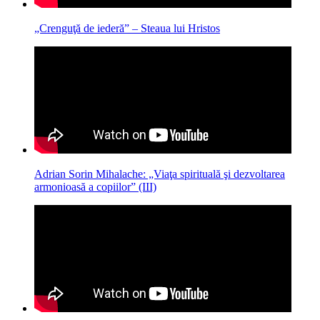
„Crenguţă de iederă” – Steaua lui Hristos
Adrian Sorin Mihalache: „Viaţa spirituală şi dezvoltarea
armonioasă a copiilor” (III)