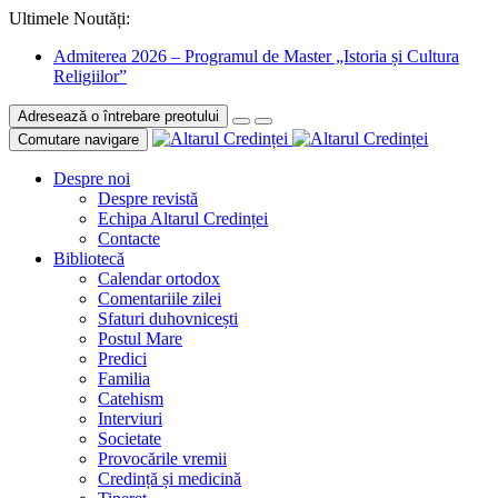
Ultimele Noutăți:
Admiterea 2026 – Programul de Master „Istoria și Cultura
Religiilor”
Adresează o întrebare preotului
Comutare navigare
Despre noi
Despre revistă
Echipa Altarul Credinței
Contacte
Bibliotecă
Calendar ortodox
Comentariile zilei
Sfaturi duhovnicești
Postul Mare
Predici
Familia
Catehism
Interviuri
Societate
Provocările vremii
Credință și medicină