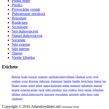
Postul Mare
Predici
Provocările vremii
Psihoterapie ortodoxă
Reportaje
Rugăciuni
Sectologie
Seri duhovnicești
Sfaturi duhovnicești
Societate
Știri externe
Ştiri interne
Tineret
Vieţile Sfinţilor
Etichete
Biserica
boala
bucurie
casatorie
catedrala mitropolitană
Chisinau
copii
copil
credinta
cruce
dragoste
duhovnic
dumnezeu
familia
familie
fapte bune
femeie
har
Hristos
iertare
inimă
iubire
maica domnului
mama
mantuire
milostenie
minune
moarte
octavian mosin
pacat
pilde ortodoxe
post
predica
preot
păcate
rugăciune
răbdare
sfaturi duhovnicești
smerenie
spovedanie
suferinţă
suflet
tineri
viata
vindecare
Copyright © 2016 Altarulcredinței.md
versiune beta