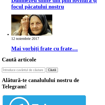
Dumnezeu simte din plin lovitura şi
focul păcatului nostru
12 noiembrie 2017
Mai vorbiți frate cu frate…
Caută articole
Căută
Alătură-te canalulului nostru de
Telegram!