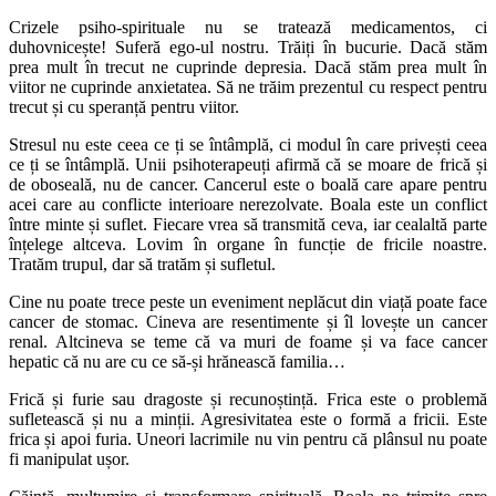
Crizele psiho-spirituale nu se tratează medicamentos, ci
duhovnicește! Suferă ego-ul nostru. Trăiți în bucurie. Dacă stăm
prea mult în trecut ne cuprinde depresia. Dacă stăm prea mult în
viitor ne cuprinde anxietatea. Să ne trăim prezentul cu respect pentru
trecut și cu speranță pentru viitor.
Stresul nu este ceea ce ți se întâmplă, ci modul în care privești ceea
ce ți se întâmplă. Unii psihoterapeuți afirmă că se moare de frică și
de oboseală, nu de cancer. Cancerul este o boală care apare pentru
acei care au conflicte interioare nerezolvate. Boala este un conflict
între minte și suflet. Fiecare vrea să transmită ceva, iar cealaltă parte
înțelege altceva. Lovim în organe în funcție de fricile noastre.
Tratăm trupul, dar să tratăm și sufletul.
Cine nu poate trece peste un eveniment neplăcut din viață poate face
cancer de stomac. Cineva are resentimente și îl lovește un cancer
renal. Altcineva se teme că va muri de foame și va face cancer
hepatic că nu are cu ce să-și hrănească familia…
Frică și furie sau dragoste și recunoștință. Frica este o problemă
sufletească și nu a minții. Agresivitatea este o formă a fricii. Este
frica și apoi furia. Uneori lacrimile nu vin pentru că plânsul nu poate
fi manipulat ușor.