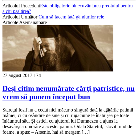
Articolul Precedent
Este obligatorie binecuvântarea preotului pentru
a citi psaltirea?
Articolul Următor
Cum să facem faţă gândurilor rele
Articole Asemănătoare
27 august 2017
174
Deşi citim nenu­mărate cărţi patristice, nu
vrem să punem început bun
Stareţul Iosif nu a cedat nici măcar o singură dată la aţâţările patimii
mâniei, ci cu osândire de sine şi cu rugăciune le înăbuşea pe toate
înlăuntrul său. Şi astfel, cu ajutorul lui Dumnezeu a ajuns la
desăvârşita omorâre a acestei patimi. Odată Stareţul, istovit fiind de
foame, a spus: – Arsenie, hai să mergem […]