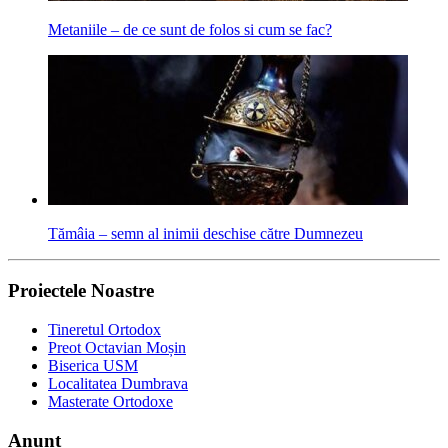
Metaniile – de ce sunt de folos si cum se fac?
Tămâia – semn al inimii deschise către Dumnezeu
Proiectele Noastre
Tineretul Ortodox
Preot Octavian Moșin
Biserica USM
Localitatea Dumbrava
Masterate Ortodoxe
Anunț