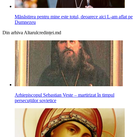
Mănăstirea pentru mine este totul, deoarece aici L-am aflat pe
Dumnezeu
Din arhiva Altarulcredinței.md
Arhiepiscopul Sebastian Veste – martirizat în timpul
persecuțiilor sovietice