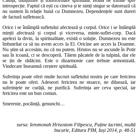
Căință, mulțumire și transformare spirituală. Boala ne trimite spre
introspecție. Faptul că ești cu cineva și te simți singur se datorează că
nu suntem în relație bună cu Dumnezeu. Dependențele sunt dureri
de factură sufletească.
Orice i se întâmplă sufletului afectează și corpul. Orice i se întâmplă
minții afectează și corpul și viceversa, minte-suflet-corp. Dacă
apelezi la divin, la spiritualitate, există o soluție. Dumnezeu nu este
îmbuteliat ca să nu avem acces la El. Oricine are acces la Doamne.
Nu știm să accesăm, nu că nu putem. Hristos nu se ascunde în Potir
sau în icoană, ci se descoperă. Tăiem păcatele de la tulpină, dar ele
se țin de rădăcini. Este o dizarmonie care trebuie armonizată.
Vindecare înseamnă creștere spirituală.
Suferința poate oferi multe lucruri sufletului nostru pe care fericirea
nu le poate oferi. Adeseori fericirea ne stoarce, ne diluează, iar
suferințele ne curăță, ne purifică. Suferința are ceva special, iar
fericirea este un bun comun.
Smerenie, pocăință, genunchi…
sursa: Ieromonah Hrisostom Filipescu, Puține lacrimi, multă
bucurie, Editura PIM, Iași 2014, p. 48-51