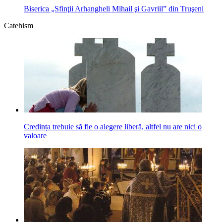
Biserica „Sfinţii Arhangheli Mihail şi Gavriil” din Truşeni
Catehism
Credința trebuie să fie o alegere liberă, altfel nu are nici o
valoare