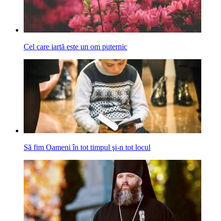
Cel care iartă este un om puternic
Să fim Oameni în tot timpul şi-n tot locul