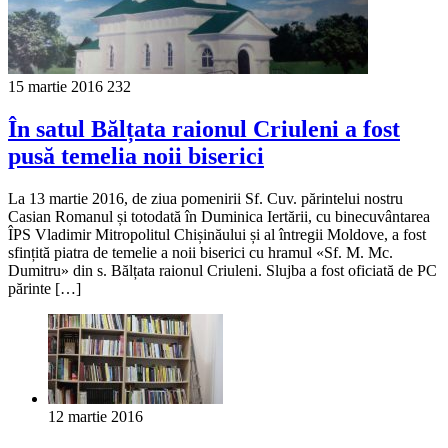
15 martie 2016
232
În satul Bălțata raionul Criuleni a fost
pusă temelia noii biserici
La 13 martie 2016, de ziua pomenirii Sf. Cuv. părintelui nostru
Casian Romanul și totodată în Duminica Iertării, cu binecuvântarea
ÎPS Vladimir Mitropolitul Chișinăului și al întregii Moldove, a fost
sfințită piatra de temelie a noii biserici cu hramul «Sf. M. Mc.
Dumitru» din s. Bălțata raionul Criuleni. Slujba a fost oficiată de PC
părinte […]
12 martie 2016