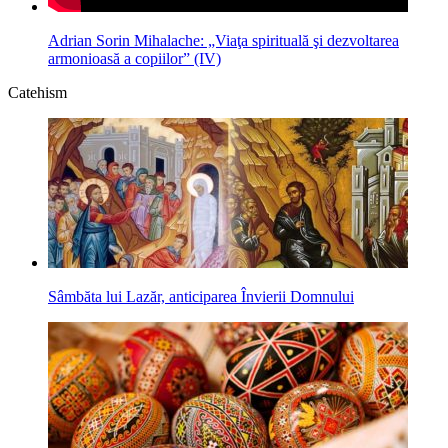
Adrian Sorin Mihalache: „Viaţa spirituală şi dezvoltarea
armonioasă a copiilor” (IV)
Catehism
Sâmbăta lui Lazăr, anticiparea Învierii Domnului