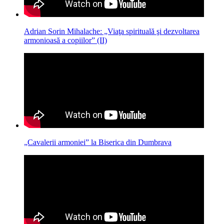
Adrian Sorin Mihalache: „Viaţa spirituală şi dezvoltarea
armonioasă a copiilor” (II)
„Cavalerii armoniei” la Biserica din Dumbrava