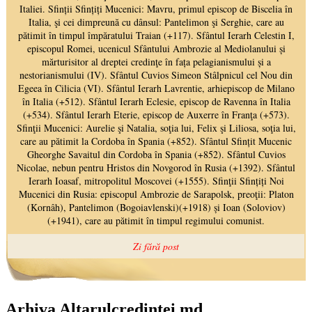
Arhiva Altarulcredinței.md