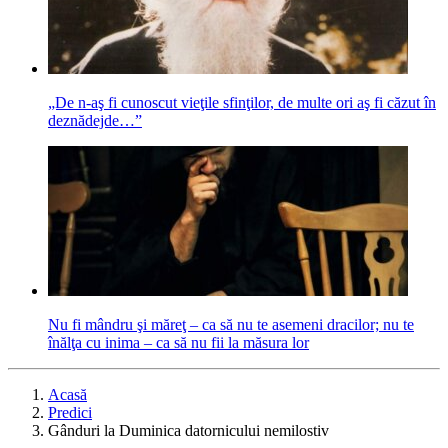
„De n-aş fi cunoscut vieţile sfinţilor, de multe ori aş fi căzut în
deznădejde…”
Nu fi mândru şi măreţ – ca să nu te asemeni dracilor; nu te
înălţa cu inima – ca să nu fii la măsura lor
Acasă
Predici
Gânduri la Duminica datornicului nemilostiv