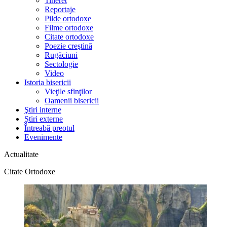
Tineret
Reportaje
Pilde ortodoxe
Filme ortodoxe
Citate ortodoxe
Poezie creştină
Rugăciuni
Sectologie
Video
Istoria bisericii
Vieţile sfinţilor
Oamenii bisericii
Ştiri interne
Știri externe
Întreabă preotul
Evenimente
Actualitate
Citate Ortodoxe