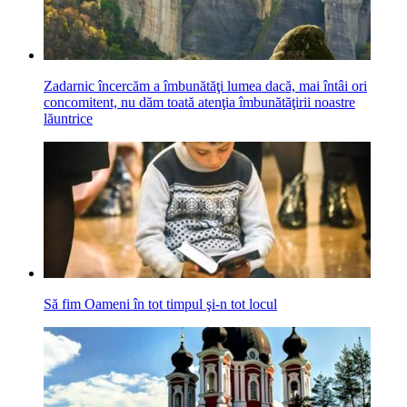
Zadarnic încercăm a îmbunătăţi lumea dacă, mai întâi ori
concomitent, nu dăm toată atenţia îmbunătăţirii noastre
lăuntrice
Să fim Oameni în tot timpul şi-n tot locul