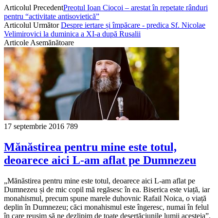
Articolul Precedent
Preotul Ioan Ciocoi – arestat în repetate rânduri
pentru “activitate antisovietică”
Articolul Următor
Despre iertare și împăcare - predica Sf. Nicolae
Velimirovici la duminica a XI-a după Rusalii
Articole Asemănătoare
17 septembrie 2016
789
Mănăstirea pentru mine este totul,
deoarece aici L-am aflat pe Dumnezeu
„Mănăstirea pentru mine este totul, deoarece aici L-am aflat pe
Dumnezeu și de mic copil mă regăsesc în ea. Biserica este viață, iar
monahismul, precum spune marele duhovnic Rafail Noica, o viață
deplin în Dumnezeu; căci monahismul este îngeresc, numai în felul
în care reușim să ne dezlipim de toate deșertăciunile lumii acesteia”.