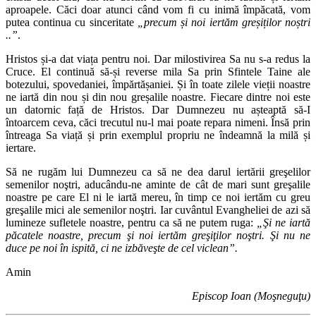
aproapele. Căci doar atunci când vom fi cu inimă împăcată, vom
putea continua cu sinceritate
„precum și noi iertăm greșiților noștri
..”
.
Hristos și-a dat viața pentru noi. Dar milostivirea Sa nu s-a redus la
Cruce. El continuă să-și reverse mila Sa prin Sfintele Taine ale
botezului, spovedaniei, împărtășaniei. Și în toate zilele vieții noastre
ne iartă din nou și din nou greșalile noastre. Fiecare dintre noi este
un datornic față de Hristos. Dar Dumnezeu nu așteaptă să-I
întoarcem ceva, căci trecutul nu-l mai poate repara nimeni. Însă prin
întreaga Sa viață și prin exemplul propriu ne îndeamnă la milă și
iertare.
Să ne rugăm lui Dumnezeu ca să ne dea darul iertării greşelilor
semenilor noştri, aducându-ne aminte de cât de mari sunt greşalile
noastre pe care El ni le iartă mereu, în timp ce noi iertăm cu greu
greşalile mici ale semenilor noştri. Iar cuvântul Evangheliei de azi să
lumineze sufletele noastre, pentru ca să ne putem ruga:
„Şi ne iartă
păcatele noastre, precum şi noi iertăm greşiţilor noştri. Şi nu ne
duce pe noi în ispită, ci ne izbăveşte de cel viclean”.
Amin
Episcop Ioan (Moşneguţu)