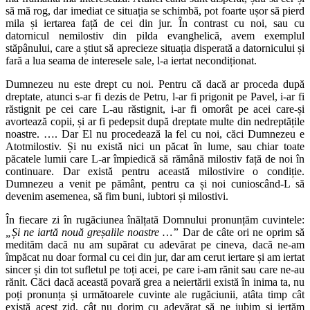
să mă rog, dar imediat ce situația se schimbă, pot foarte ușor să pierd
mila și iertarea față de cei din jur. În contrast cu noi, sau cu
datornicul nemilostiv din pilda evanghelică, avem exemplul
stăpânului, care a știut să aprecieze situația disperată a datornicului și
fară a lua seama de interesele sale, l-a iertat necondiționat.
Dumnezeu nu este drept cu noi. Pentru că dacă ar proceda după
dreptate, atunci s-ar fi dezis de Petru, l-ar fi prigonit pe Pavel, i-ar fi
răstignit pe cei care L-au răstignit, i-ar fi omorât pe acei care-și
avortează copii, și ar fi pedepsit după dreptate multe din nedreptățile
noastre. …. Dar El nu procedează la fel cu noi, căci Dumnezeu e
Atotmilostiv. Și nu există nici un păcat în lume, sau chiar toate
păcatele lumii care L-ar împiedică să rămână milostiv față de noi în
continuare. Dar există pentru această milostivire o condiție.
Dumnezeu a venit pe pământ, pentru ca și noi cunioscând-L să
devenim asemenea, să fim buni, iubtori și milostivi.
În fiecare zi în rugăciunea înălțată Domnului pronunțăm cuvintele:
„Și ne iartă nouă greșalile noastre …”
Dar de câte ori ne oprim să
medităm dacă nu am supărat cu adevărat pe cineva, dacă ne-am
împăcat nu doar formal cu cei din jur, dar am cerut iertare și am iertat
sincer și din tot sufletul pe toți acei, pe care i-am rănit sau care ne-au
rănit. Căci dacă această povară grea a neiertării există în inima ta, nu
poți pronunța și următoarele cuvinte ale rugăciunii, atâta timp cât
există acest zid, cât nu dorim cu adevărat să ne iubim și iertăm