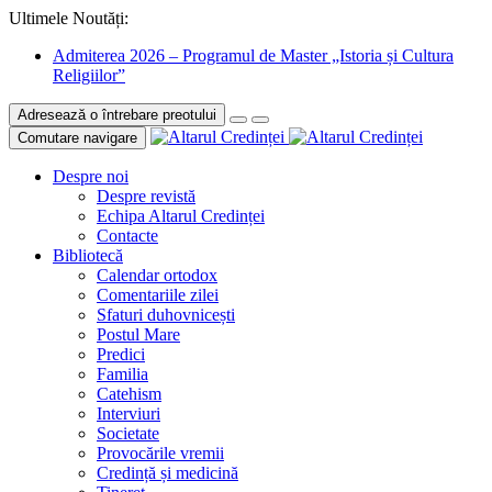
Ultimele Noutăți:
Admiterea 2026 – Programul de Master „Istoria și Cultura
Religiilor”
Adresează o întrebare preotului
Comutare navigare
Despre noi
Despre revistă
Echipa Altarul Credinței
Contacte
Bibliotecă
Calendar ortodox
Comentariile zilei
Sfaturi duhovnicești
Postul Mare
Predici
Familia
Catehism
Interviuri
Societate
Provocările vremii
Credință și medicină