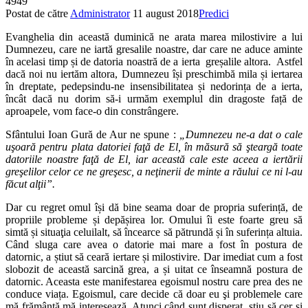
4949
Postat de către
Administrator
11 august 2018
Predici
Evanghelia din această duminică ne arata marea milostivire a lui
Dumnezeu, care ne iartă gresalile noastre, dar care ne aduce aminte
în acelasi timp și de datoria noastră de a ierta greșalile altora. Astfel
dacă noi nu iertăm altora, Dumnezeu își preschimbă mila și iertarea
în dreptate, pedepsindu-ne insensibilitatea și nedorința de a ierta,
încât dacă nu dorim să-i urmăm exemplul din dragoste față de
aproapele, vom face-o din constrângere.
Sfântului Ioan Gură de Aur ne spune :
„Dumnezeu ne-a dat o cale
uşoară pentru plata datoriei faţă de El, în măsură să şteargă toate
datoriile noastre faţă de El, iar această cale este aceea a iertării
greşelilor celor ce ne greşesc, a neţinerii de minte a răului ce ni l-au
făcut alţii”.
Dar cu regret omul își dă bine seama doar de propria suferință, de
propriile probleme și depășirea lor. Omului îi este foarte greu să
simtă și situaţia celuilalt, să încearce să pătrundă și în suferința altuia.
Când sluga care avea o datorie mai mare a fost în postura de
datornic, a știut să ceară iertare și milostivire. Dar imediat cum a fost
slobozit de această sarcină grea, a și uitat ce înseamnă postura de
datornic. Aceasta este manifestarea egoismul nostru care prea des ne
conduce viața. Egoismul, care decide că doar eu şi problemele care
mă frământă mă interesează. Atunci când sunt disperat, știu să cer și