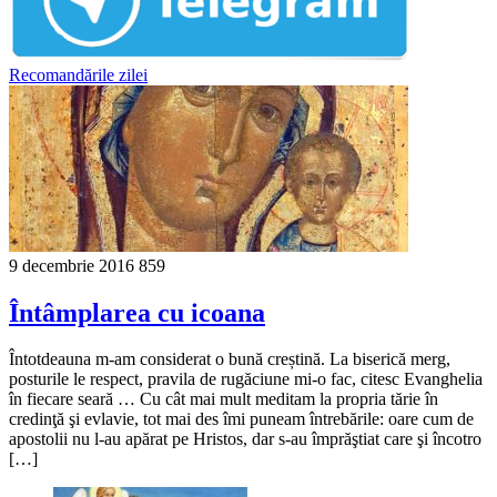
Recomandările zilei
9 decembrie 2016
859
Întâmplarea cu icoana
Întotdeauna m-am considerat o bună creștină. La biserică merg,
posturile le respect, pravila de rugăciune mi-o fac, citesc Evanghelia
în fiecare seară … Cu cât mai mult meditam la propria tărie în
credinţă şi evlavie, tot mai des îmi puneam întrebările: oare cum de
apostolii nu l-au apărat pe Hristos, dar s-au împrăştiat care şi încotro
[…]