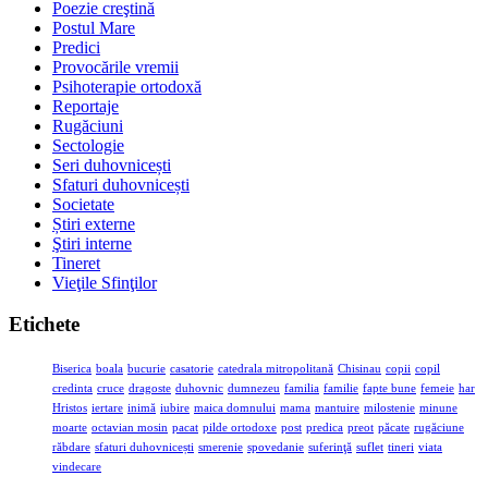
Poezie creştină
Postul Mare
Predici
Provocările vremii
Psihoterapie ortodoxă
Reportaje
Rugăciuni
Sectologie
Seri duhovnicești
Sfaturi duhovnicești
Societate
Știri externe
Ştiri interne
Tineret
Vieţile Sfinţilor
Etichete
Biserica
boala
bucurie
casatorie
catedrala mitropolitană
Chisinau
copii
copil
credinta
cruce
dragoste
duhovnic
dumnezeu
familia
familie
fapte bune
femeie
har
Hristos
iertare
inimă
iubire
maica domnului
mama
mantuire
milostenie
minune
moarte
octavian mosin
pacat
pilde ortodoxe
post
predica
preot
păcate
rugăciune
răbdare
sfaturi duhovnicești
smerenie
spovedanie
suferinţă
suflet
tineri
viata
vindecare