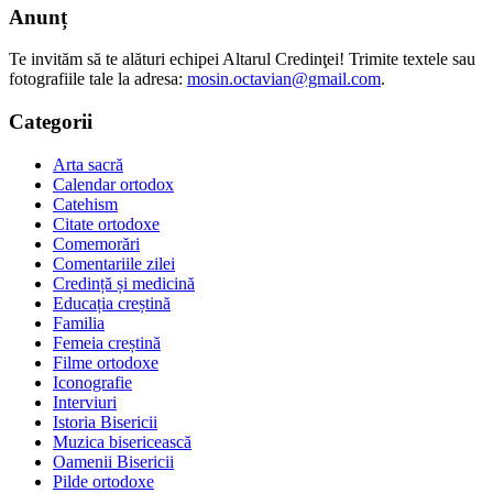
Anunț
Te invităm să te alături echipei Altarul Credinţei! Trimite textele sau
fotografiile tale la adresa:
mosin.octavian@gmail.com
.
Categorii
Arta sacră
Calendar ortodox
Catehism
Citate ortodoxe
Comemorări
Comentariile zilei
Credință și medicină
Educația creștină
Familia
Femeia creștină
Filme ortodoxe
Iconografie
Interviuri
Istoria Bisericii
Muzica bisericească
Oamenii Bisericii
Pilde ortodoxe