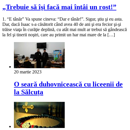
„Trebuie să îşi facă mai întâi un rost!”
1. “E tânăr” Va spune cineva: “Dar e tânăr!”. Sigur, ştiu şi eu asta.
Dar, dacă Isaac s-a căsătorit când avea 40 de ani şi era fecior şi-şi
trăise viaţa în curăţie deplină, cu atât mai mult ar trebui să gândească
la fel şi tinerii noştri, care au primit un har mai mare de la […]
20 martie 2023
O seară duhovnicească cu liceenii de
la Sălcuța