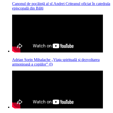
Canonul de pocăință al sf.Andrei Criteanul oficiat în catedrala
episcopală din Bălţi
Adrian Sorin Mihalache „Viaţa spirituală şi dezvoltarea
armonioasă a copiilor” (I)