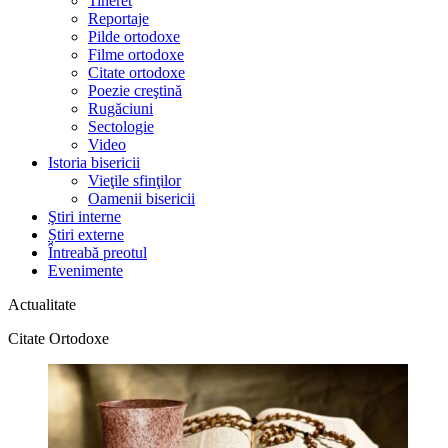
Tineret
Reportaje
Pilde ortodoxe
Filme ortodoxe
Citate ortodoxe
Poezie creştină
Rugăciuni
Sectologie
Video
Istoria bisericii
Vieţile sfinţilor
Oamenii bisericii
Ştiri interne
Știri externe
Întreabă preotul
Evenimente
Actualitate
Citate Ortodoxe