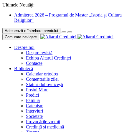
Ultimele Noutăți:
Admiterea 2026 – Programul de Master „Istoria și Cultura
Religiilor”
Adresează o întrebare preotului
Comutare navigare
Despre noi
Despre revistă
Echipa Altarul Credinței
Contacte
Bibliotecă
Calendar ortodox
Comentariile zilei
Sfaturi duhovnicești
Postul Mare
Predici
Familia
Catehism
Interviuri
Societate
Provocările vremii
Credință și medicină