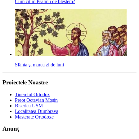
Cum citim Psalmii de blestem?
Sfânta şi marea zi de luni
Proiectele Noastre
Tineretul Ortodox
Preot Octavian Moșin
Biserica USM
Localitatea Dumbrava
Masterate Ortodoxe
Anunț