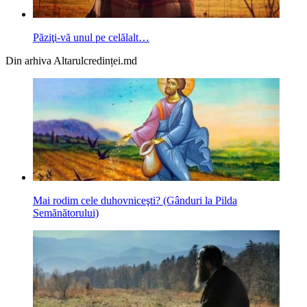
Păziţi-vă unul pe celălalt…
Din arhiva Altarulcredinței.md
Mai rodim cele duhovniceşti? (Gânduri la Pilda
Semănătorului)