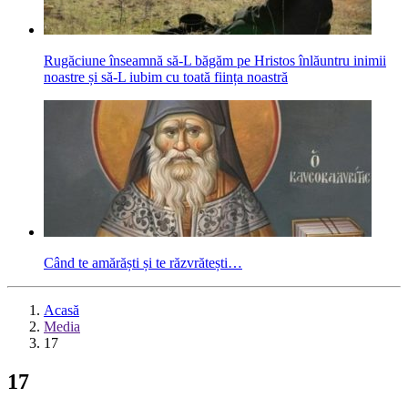
Rugăciune înseamnă să-L băgăm pe Hristos înlăuntru inimii
noastre și să-L iubim cu toată ființa noastră
Când te amărăști și te răzvrătești…
Acasă
Media
17
17