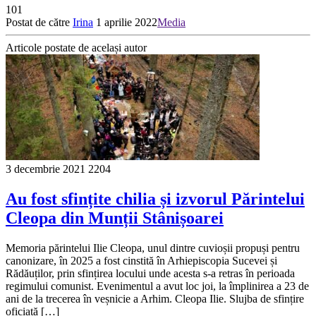
101
Postat de către
Irina
1 aprilie 2022
Media
Articole postate de același autor
3 decembrie 2021
2204
Au fost sfințite chilia și izvorul Părintelui
Cleopa din Munții Stânișoarei
Memoria părintelui Ilie Cleopa, unul dintre cuvioșii propuși pentru
canonizare, în 2025 a fost cinstită în Arhiepiscopia Sucevei și
Rădăuților, prin sfințirea locului unde acesta s-a retras în perioada
regimului comunist. Evenimentul a avut loc joi, la împlinirea a 23 de
ani de la trecerea în veșnicie a Arhim. Cleopa Ilie. Slujba de sfințire
oficiată […]