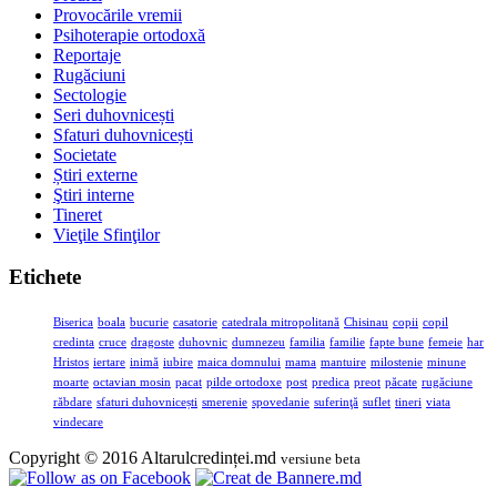
Provocările vremii
Psihoterapie ortodoxă
Reportaje
Rugăciuni
Sectologie
Seri duhovnicești
Sfaturi duhovnicești
Societate
Știri externe
Ştiri interne
Tineret
Vieţile Sfinţilor
Etichete
Biserica
boala
bucurie
casatorie
catedrala mitropolitană
Chisinau
copii
copil
credinta
cruce
dragoste
duhovnic
dumnezeu
familia
familie
fapte bune
femeie
har
Hristos
iertare
inimă
iubire
maica domnului
mama
mantuire
milostenie
minune
moarte
octavian mosin
pacat
pilde ortodoxe
post
predica
preot
păcate
rugăciune
răbdare
sfaturi duhovnicești
smerenie
spovedanie
suferinţă
suflet
tineri
viata
vindecare
Copyright © 2016 Altarulcredinței.md
versiune beta