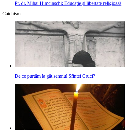
Pr. dr. Mihai Himcinschi: Educaţie şi libertate religioasă
Catehism
De ce purtăm la gât semnul Sfintei Cruci?