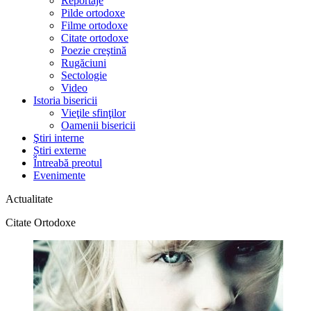
Reportaje
Pilde ortodoxe
Filme ortodoxe
Citate ortodoxe
Poezie creştină
Rugăciuni
Sectologie
Video
Istoria bisericii
Vieţile sfinţilor
Oamenii bisericii
Ştiri interne
Știri externe
Întreabă preotul
Evenimente
Actualitate
Citate Ortodoxe