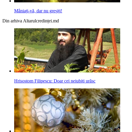
Mâniați-vă, dar nu greșiți!
Din arhiva Altarulcredinței.md
Hrisostom Filipescu: Doar cei neiubiţi urăsc