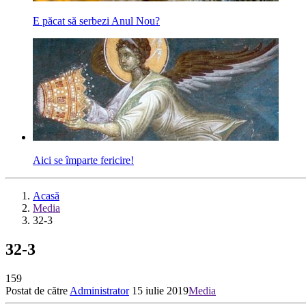
E păcat să serbezi Anul Nou?
Aici se împarte fericire!
Acasă
Media
32-3
32-3
159
Postat de către
Administrator
15 iulie 2019
Media