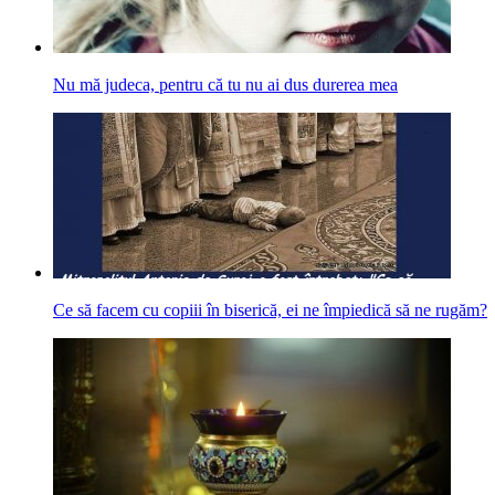
Nu mă judeca, pentru că tu nu ai dus durerea mea
Ce să facem cu copiii în biserică, ei ne împiedică să ne rugăm?