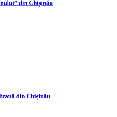
nului” din Chișinău
litană din Chișinău