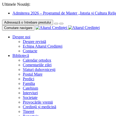
Ultimele Noutăți:
Admiterea 2026 – Programul de Master „Istoria și Cultura Relig
Adresează o întrebare preotului
Comutare navigare
Despre noi
Despre revistă
Echipa Altarul Credinței
Contacte
Bibliotecă
Calendar ortodox
Comentariile zilei
Sfaturi duhovnicești
Postul Mare
Predici
Familia
Catehism
Interviuri
Societate
Provocările vremii
Credință și medicină
Tineret