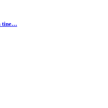
n tine…
!