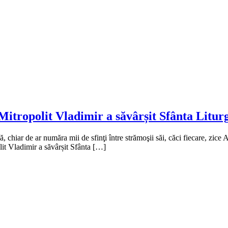
Mitropolit Vladimir a săvârșit Sfânta Litur
hiar de ar număra mii de sfinţi între strămoşii săi, căci fiecare, zice A
lit Vladimir a săvârșit Sfânta […]