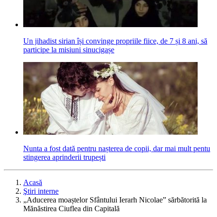
Un jihadist sirian își convinge propriile fiice, de 7 și 8 ani, să
participe la misiuni sinucigașe
Nunta a fost dată pentru nașterea de copii, dar mai mult pentu
stingerea aprinderii trupești
Acasă
Ştiri interne
„Aducerea moaștelor Sfântului Ierarh Nicolae” sărbătorită la
Mănăstirea Ciuflea din Capitală