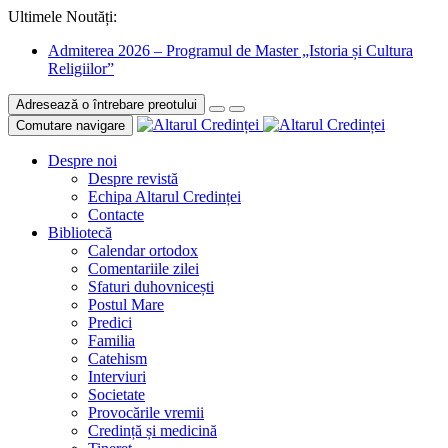
Ultimele Noutăți:
Admiterea 2026 – Programul de Master „Istoria și Cultura
Religiilor”
Adresează o întrebare preotului
Comutare navigare
Despre noi
Despre revistă
Echipa Altarul Credinței
Contacte
Bibliotecă
Calendar ortodox
Comentariile zilei
Sfaturi duhovnicești
Postul Mare
Predici
Familia
Catehism
Interviuri
Societate
Provocările vremii
Credință și medicină