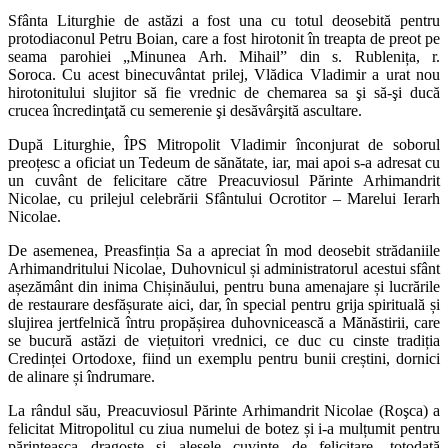
Sfânta Liturghie de astăzi a fost una cu totul deosebită pentru
protodiaconul Petru Boian, care a fost hirotonit în treapta de preot pe
seama parohiei „Minunea Arh. Mihail” din s. Rublenița, r.
Soroca. Cu acest binecuvântat prilej, Vlădica Vladimir a urat nou
hirotonitului slujitor să fie vrednic de chemarea sa şi să-şi ducă
crucea încredinţată cu semerenie şi desăvârşită ascultare.
După Liturghie, ÎPS Mitropolit Vladimir înconjurat de soborul
preoțesc a oficiat un Tedeum de sănătate, iar, mai apoi s-a adresat cu
un cuvânt de felicitare către Preacuviosul Părinte Arhimandrit
Nicolae, cu prilejul celebrării Sfântului Ocrotitor – Marelui Ierarh
Nicolae.
De asemenea, Preasfinția Sa a apreciat în mod deosebit strădaniile
Arhimandritului Nicolae, Duhovnicul și administratorul acestui sfânt
așezământ din inima Chișinăului, pentru buna amenajare și lucrările
de restaurare desfășurate aici, dar, în special pentru grija spirituală și
slujirea jertfelnică întru propășirea duhovnicească a Mănăstirii, care
se bucură astăzi de viețuitori vrednici, ce duc cu cinste tradiția
Credinței Ortodoxe, fiind un exemplu pentru bunii creștini, dornici
de alinare și îndrumare.
La rândul său, Preacuviosul Părinte Arhimandrit Nicolae (Roşca) a
felicitat Mitropolitul cu ziua numelui de botez și i-a mulțumit pentru
părinteasca dragoste și alesele cuvinte de felicitare, totodată