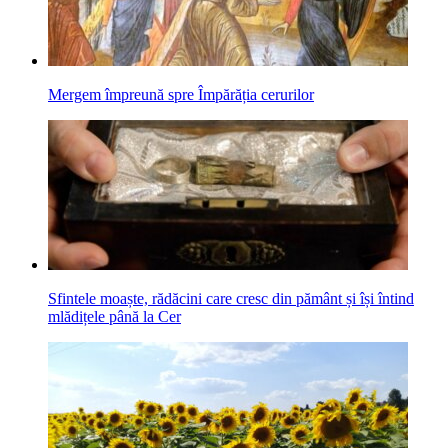
Mergem împreună spre Împărăția cerurilor
Sfintele moaște, rădăcini care cresc din pământ și își întind
mlădițele până la Cer