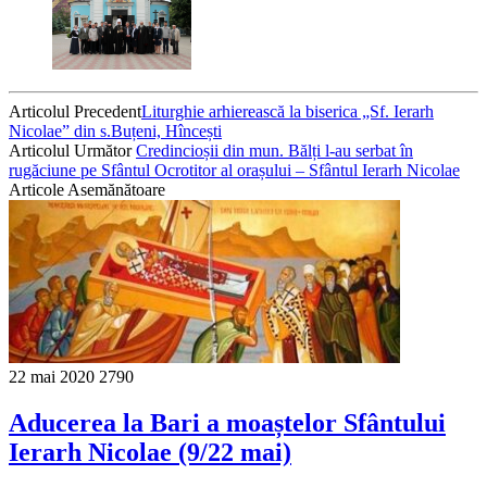
Articolul Precedent
Liturghie arhierească la biserica „Sf. Ierarh
Nicolae” din s.Buțeni, Hîncești
Articolul Următor
Credincioșii din mun. Bălți l-au serbat în
rugăciune pe Sfântul Ocrotitor al orașului – Sfântul Ierarh Nicolae
Articole Asemănătoare
22 mai 2020
2790
Aducerea la Bari a moaștelor Sfântului
Ierarh Nicolae (9/22 mai)