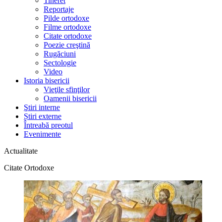
Tineret
Reportaje
Pilde ortodoxe
Filme ortodoxe
Citate ortodoxe
Poezie creştină
Rugăciuni
Sectologie
Video
Istoria bisericii
Vieţile sfinţilor
Oamenii bisericii
Ştiri interne
Știri externe
Întreabă preotul
Evenimente
Actualitate
Citate Ortodoxe