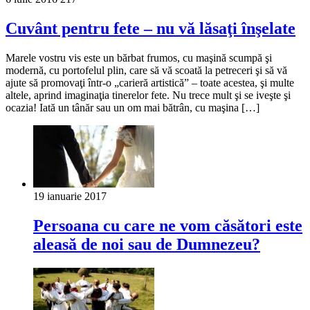
Cuvânt pentru fete – nu vă lăsaţi înşelate
Marele vostru vis este un bărbat frumos, cu maşină scumpă şi
modernă, cu portofelul plin, care să vă scoată la petreceri şi să vă
ajute să promovaţi într-o „carieră artistică” – toate acestea, şi multe
altele, aprind imaginaţia tinerelor fete. Nu trece mult şi se iveşte şi
ocazia! Iată un tânăr sau un om mai bătrân, cu maşina […]
19 ianuarie 2017
Persoana cu care ne vom căsători este
aleasă de noi sau de Dumnezeu?