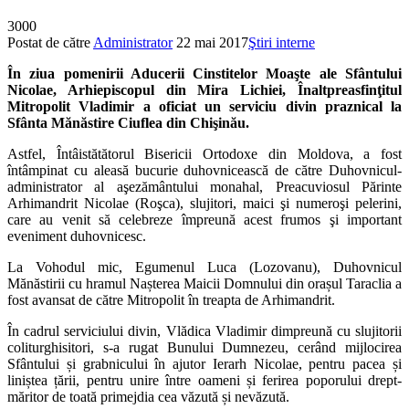
3000
Postat de către
Administrator
22 mai 2017
Ştiri interne
În ziua pomenirii Aducerii Cinstitelor Moaşte ale Sfântului
Nicolae, Arhiepiscopul din Mira Lichiei, Înaltpreasfinţitul
Mitropolit Vladimir a oficiat un serviciu divin praznical la
Sfânta Mănăstire Ciuflea din Chişinău.
Astfel, Întâistătătorul Bisericii Ortodoxe din Moldova, a fost
întâmpinat cu aleasă bucurie duhovnicească de către Duhovnicul-
administrator al aşezământului monahal, Preacuviosul Părinte
Arhimandrit Nicolae (Roşca), slujitori, maici şi numeroşi pelerini,
care au venit să celebreze împreună acest frumos şi important
eveniment duhovnicesc.
La Vohodul mic, Egumenul Luca (Lozovanu), Duhovnicul
Mănăstirii cu hramul Nașterea Maicii Domnului din orașul Taraclia a
fost avansat de către Mitropolit în treapta de Arhimandrit.
În cadrul serviciului divin, Vlădica Vladimir dimpreună cu slujitorii
coliturghisitori, s-a rugat Bunului Dumnezeu, cerând mijlocirea
Sfântului și grabnicului în ajutor Ierarh Nicolae, pentru pacea și
liniștea țării, pentru unire între oameni și ferirea poporului drept-
măritor de toată primejdia cea văzută și nevăzută.