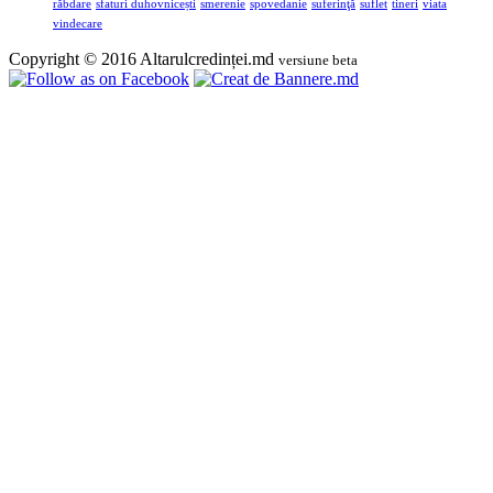
răbdare
sfaturi duhovnicești
smerenie
spovedanie
suferinţă
suflet
tineri
viata
vindecare
Copyright © 2016 Altarulcredinței.md
versiune beta