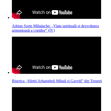
Adrian Sorin Mihalache: „Viaţa spirituală şi dezvoltarea
armonioasă a copiilor” (IV)
Biserica „Sfinţii Arhangheli Mihail şi Gavriil” din Truşeni