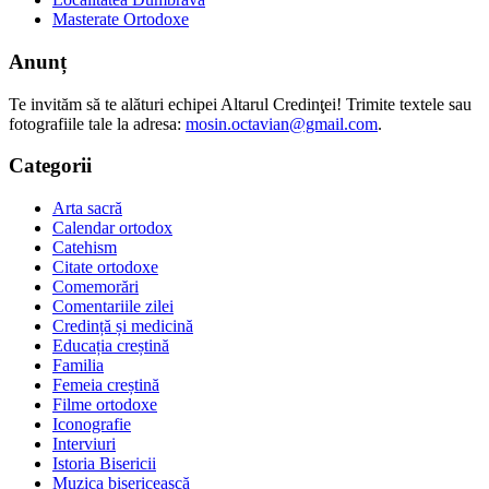
Masterate Ortodoxe
Anunț
Te invităm să te alături echipei Altarul Credinţei! Trimite textele sau
fotografiile tale la adresa:
mosin.octavian@gmail.com
.
Categorii
Arta sacră
Calendar ortodox
Catehism
Citate ortodoxe
Comemorări
Comentariile zilei
Credință și medicină
Educația creștină
Familia
Femeia creștină
Filme ortodoxe
Iconografie
Interviuri
Istoria Bisericii
Muzica bisericească