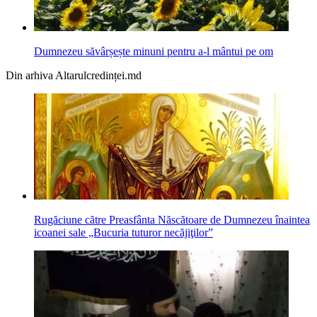
Dumnezeu săvârșește minuni pentru a-l mântui pe om
Din arhiva Altarulcredinței.md
Rugăciune către Preasfânta Născătoare de Dumnezeu înaintea
icoanei sale „Bucuria tuturor necăjiţilor”