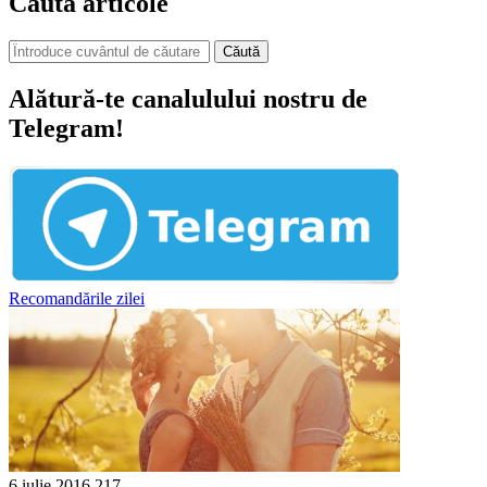
Caută articole
Căută
Alătură-te canalulului nostru de
Telegram!
Recomandările zilei
6 iulie 2016
217