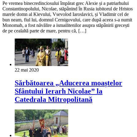
Pe vremea binecredinciosului împărat grec Alexie și a patriarhului
Constantinopolului, Nicolae, stăpânind în Rusia iubitorul de Hristos
marele domn al Kievului, Vsevolod Iaroslavici, și Vladimir cel de
bun neam, fiul lui, domnul Cernigovului, care după aceea s-a numit
Monomah, a fost năvălire a ismailitenilor asupra stăpânirii grecești
de pe cealaltă parte de mare, pentru că, […]
22 mai 2020
Sărbătoarea „Aducerea moaștelor
Sfântului Ierarh Nicolae” la
Catedrala Mitropolitană