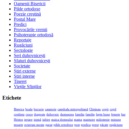
Oamenii Bisericii
Pilde ortodoxe
Poezie creştină
Postul Mare
Predici
Provocările vremii
Psihoterapie ortodoxă
Reportaje
Rugăciuni
Sectologie
Seri duhovnicești
Sfaturi duhovnicești
Societate
Știri externe
Ştiri interne
Tineret
Vieţile Sfinţilor
Etichete
Biserica
boala
bucurie
casatorie
catedrala mitropolitană
Chisinau
copii
copil
credinta
cruce
dragoste
duhovnic
dumnezeu
familia
familie
fapte bune
femeie
har
Hristos
iertare
inimă
iubire
maica domnului
mama
mantuire
milostenie
minune
moarte
octavian mosin
pacat
pilde ortodoxe
post
predica
preot
păcate
rugăciune