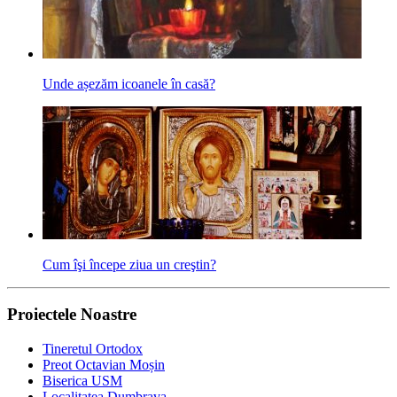
Unde așezăm icoanele în casă?
Cum îşi începe ziua un creştin?
Proiectele Noastre
Tineretul Ortodox
Preot Octavian Moșin
Biserica USM
Localitatea Dumbrava