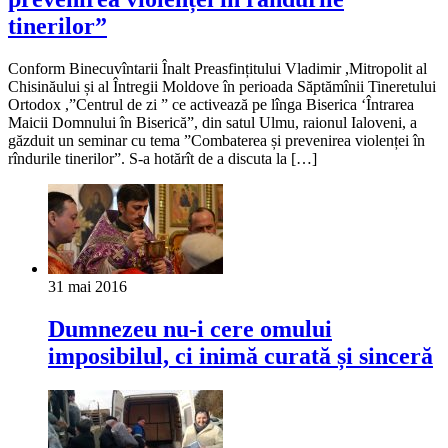
tinerilor”
Conform Binecuvîntarii Înalt Preasfințitului Vladimir ,Mitropolit al
Chisinăului și al Întregii Moldove în perioada Săptămînii Tineretului
Ortodox ,”Centrul de zi ” ce activează pe lînga Biserica ‘Întrarea
Maicii Domnului în Biserică”, din satul Ulmu, raionul Ialoveni, a
găzduit un seminar cu tema ”Combaterea și prevenirea violenței în
rîndurile tinerilor”. S-a hotărît de a discuta la […]
31 mai 2016
Dumnezeu nu-i cere omului
imposibilul, ci inimă curată și sinceră