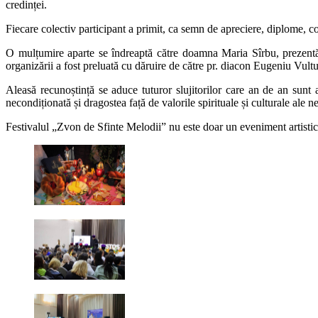
credinței.
Fiecare colectiv participant a primit, ca semn de apreciere, diplome, co
O mulțumire aparte se îndreaptă către doamna Maria Sîrbu, prezentă c
organizării a fost preluată cu dăruire de către pr. diacon Eugeniu Vultu
Aleasă recunoștință se aduce tuturor slujitorilor care an de an sunt 
necondiționată și dragostea față de valorile spirituale și culturale ale 
Festivalul „Zvon de Sfinte Melodii” nu este doar un eveniment artistic 