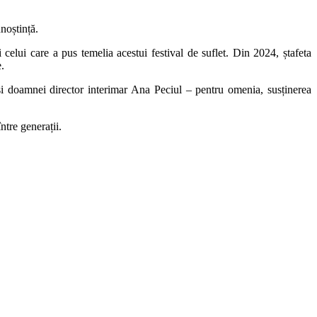
noștință.
elui care a pus temelia acestui festival de suflet. Din 2024, ștafeta
.
m și doamnei director interimar Ana Peciul – pentru omenia, susținerea
ntre generații.