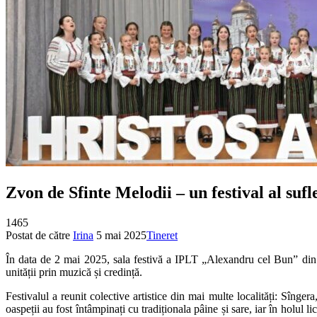
Zvon de Sfinte Melodii – un festival al su
1465
Postat de către
Irina
5 mai 2025
Tineret
În data de 2 mai 2025, sala festivă a IPLT „Alexandru cel Bun” din S
unității prin muzică și credință.
Festivalul a reunit colective artistice din mai multe localități: Sîn
oaspeții au fost întâmpinați cu tradiționala pâine și sare, iar în holul l