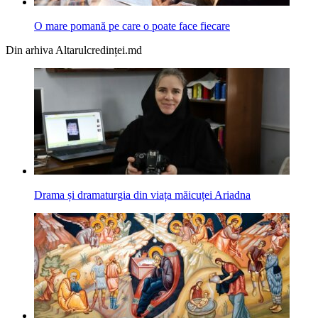
O mare pomană pe care o poate face fiecare
Din arhiva Altarulcredinței.md
Drama și dramaturgia din viața măicuței Ariadna