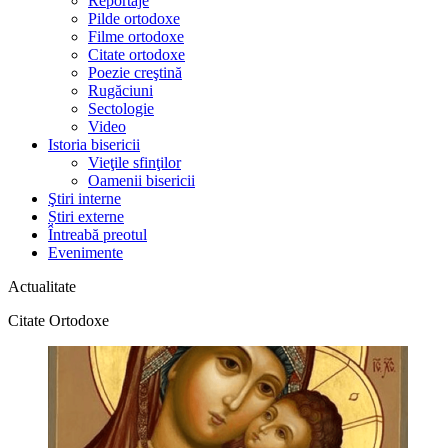
Reportaje
Pilde ortodoxe
Filme ortodoxe
Citate ortodoxe
Poezie creştină
Rugăciuni
Sectologie
Video
Istoria bisericii
Vieţile sfinţilor
Oamenii bisericii
Ştiri interne
Știri externe
Întreabă preotul
Evenimente
Actualitate
Citate Ortodoxe