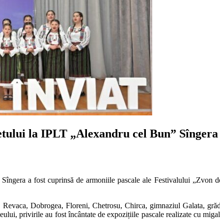
fletului la IPLT „Alexandru cel Bun” Sîngera
îngera a fost cuprinsă de armoniile pascale ale Festivalului „Zvon de S
gera, Revaca, Dobrogea, Floreni, Chetrosu, Chirca, gimnaziul Galata, gră
iceului, privirile au fost încântate de expozițiile pascale realizate cu miga