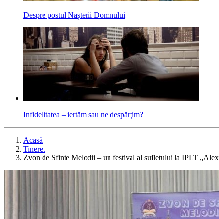
Despre postul Nașterii Domnului
Infidelitatea – iertăm sau ne despărţim?
Acasă
Tineret
Zvon de Sfinte Melodii – un festival al sufletului la IPLT „Al