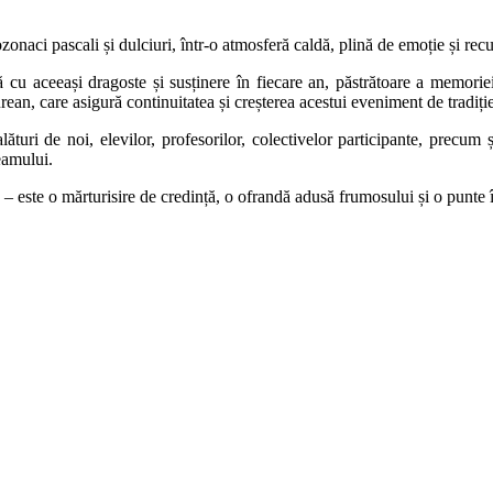
zonaci pascali și dulciuri, într-o atmosferă caldă, plină de emoție și recu
u aceeași dragoste și susținere în fiecare an, păstrătoare a memoriei c
rean, care asigură continuitatea și creșterea acestui eveniment de tradiție
alături de noi, elevilor, profesorilor, colectivelor participante, precu
neamului.
– este o mărturisire de credință, o ofrandă adusă frumosului și o punte î