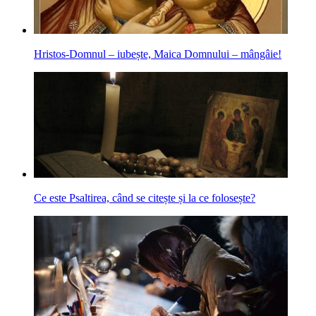
Hristos-Domnul – iubește, Maica Domnului – mângâie!
Ce este Psaltirea, când se citește și la ce folosește?