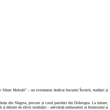
finte Melodii” – un eveniment dedicat bucuriei Învierii, tradiției și
dinița din Sîngera, precum și corul parohiei din Dobrogea. La intrare,
lă și dăruire de elevii instituției – adevărați ambasadori ai frumosului și