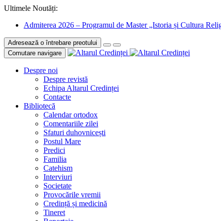
Ultimele Noutăți:
Admiterea 2026 – Programul de Master „Istoria și Cultura Relig
Adresează o întrebare preotului
Comutare navigare
Despre noi
Despre revistă
Echipa Altarul Credinței
Contacte
Bibliotecă
Calendar ortodox
Comentariile zilei
Sfaturi duhovnicești
Postul Mare
Predici
Familia
Catehism
Interviuri
Societate
Provocările vremii
Credință și medicină
Tineret