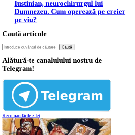
Iustinian, neurochirurgul lui
Dumnezeu. Cum operează pe creier
pe viu?
Caută articole
Căută
Alătură-te canalulului nostru de
Telegram!
Recomandările zilei