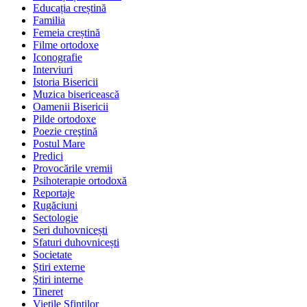
Educația creștină
Familia
Femeia creștină
Filme ortodoxe
Iconografie
Interviuri
Istoria Bisericii
Muzica bisericească
Oamenii Bisericii
Pilde ortodoxe
Poezie creştină
Postul Mare
Predici
Provocările vremii
Psihoterapie ortodoxă
Reportaje
Rugăciuni
Sectologie
Seri duhovnicești
Sfaturi duhovnicești
Societate
Știri externe
Ştiri interne
Tineret
Vieţile Sfinţilor