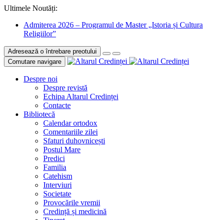
Ultimele Noutăți:
Admiterea 2026 – Programul de Master „Istoria și Cultura
Religiilor”
Adresează o întrebare preotului
Comutare navigare
Despre noi
Despre revistă
Echipa Altarul Credinței
Contacte
Bibliotecă
Calendar ortodox
Comentariile zilei
Sfaturi duhovnicești
Postul Mare
Predici
Familia
Catehism
Interviuri
Societate
Provocările vremii
Credință și medicină