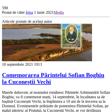
590
Postat de către
Irina
1 iunie 2021
Media
Articole postate de același autor
10 septembrie 2021
1913
Comemorarea Părintelui Sofian Boghiu
la Cuconeștii Vechi
Marele duhovnic al neamului românesc Părintele Arhimandrit Sofian
Boghiu, va fi comemorat marți, 14 septembrie, în localitatea sa de
baștină Cuconeștii Vechi, la împlinirea a 19 ani de la trecerea sa la
Domnul. Evenimentele prilejuite de pomenirea Părintelui Sofian, pe
malul pitoresc al Prutului, la Cuconeștii Vechi, se vor desfășura