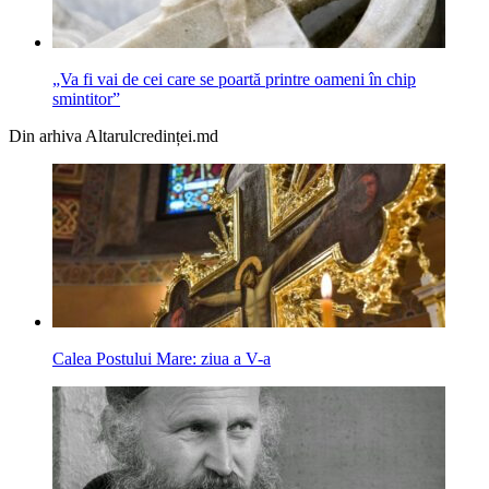
„Va fi vai de cei care se poartă printre oameni în chip
smintitor”
Din arhiva Altarulcredinței.md
Calea Postului Mare: ziua a V-a