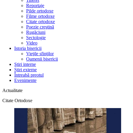
Tineret
Reportaje
Pilde ortodoxe
Filme ortodoxe
Citate ortodoxe
Poezie creştină
Rugăciuni
Sectologie
Video
Istoria bisericii
Vieţile sfinţilor
Oamenii bisericii
Ştiri interne
Știri externe
Întreabă preotul
Evenimente
Actualitate
Citate Ortodoxe