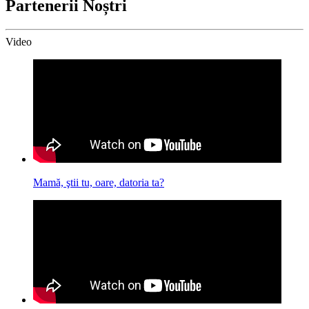
Partenerii Noștri
Video
Mamă, ştii tu, oare, datoria ta?