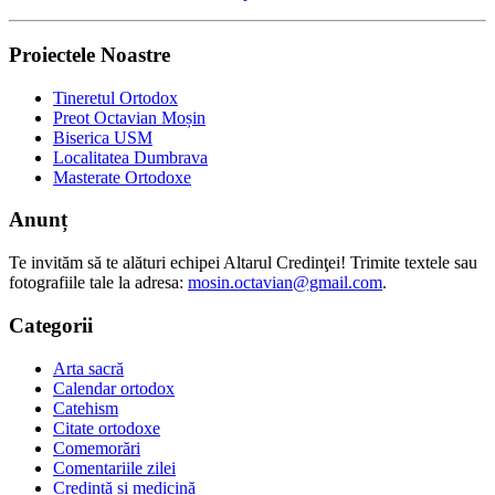
Proiectele Noastre
Tineretul Ortodox
Preot Octavian Moșin
Biserica USM
Localitatea Dumbrava
Masterate Ortodoxe
Anunț
Te invităm să te alături echipei Altarul Credinţei! Trimite textele sau
fotografiile tale la adresa:
mosin.octavian@gmail.com
.
Categorii
Arta sacră
Calendar ortodox
Catehism
Citate ortodoxe
Comemorări
Comentariile zilei
Credință și medicină