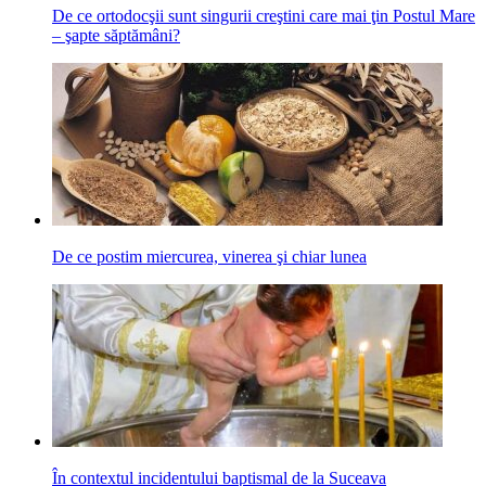
De ce ortodocşii sunt singurii creştini care mai ţin Postul Mare
– şapte săptămâni?
De ce postim miercurea, vinerea şi chiar lunea
În contextul incidentului baptismal de la Suceava