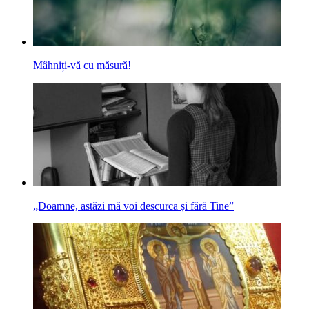
Mâhniți-vă cu măsură!
„Doamne, astăzi mă voi descurca și fără Tine”