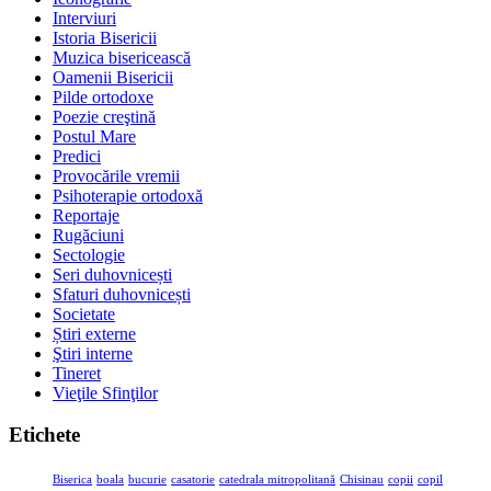
Interviuri
Istoria Bisericii
Muzica bisericească
Oamenii Bisericii
Pilde ortodoxe
Poezie creştină
Postul Mare
Predici
Provocările vremii
Psihoterapie ortodoxă
Reportaje
Rugăciuni
Sectologie
Seri duhovnicești
Sfaturi duhovnicești
Societate
Știri externe
Ştiri interne
Tineret
Vieţile Sfinţilor
Etichete
Biserica
boala
bucurie
casatorie
catedrala mitropolitană
Chisinau
copii
copil