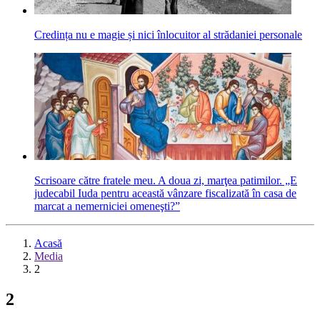
Credința nu e magie și nici înlocuitor al strădaniei personale
Scrisoare către fratele meu. A doua zi, marţea patimilor. „E
judecabil Iuda pentru această vânzare fiscalizată în casa de
marcat a nemerniciei omeneşti?”
Acasă
Media
2
2