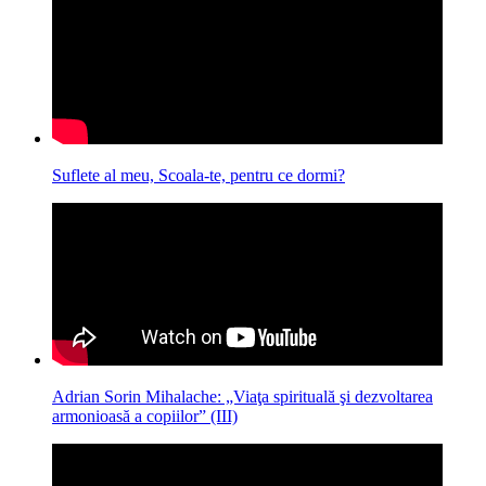
Suflete al meu, Scoala-te, pentru ce dormi?
Adrian Sorin Mihalache: „Viaţa spirituală şi dezvoltarea
armonioasă a copiilor” (III)