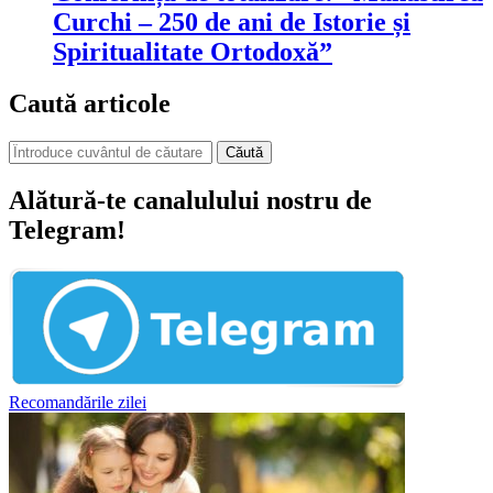
Curchi – 250 de ani de Istorie și
Spiritualitate Ortodoxă”
Caută articole
Căută
Alătură-te canalulului nostru de
Telegram!
Recomandările zilei