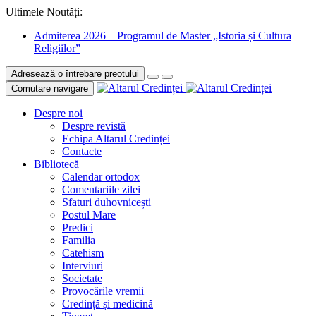
Ultimele Noutăți:
Admiterea 2026 – Programul de Master „Istoria și Cultura
Religiilor”
Adresează o întrebare preotului
Comutare navigare
Despre noi
Despre revistă
Echipa Altarul Credinței
Contacte
Bibliotecă
Calendar ortodox
Comentariile zilei
Sfaturi duhovnicești
Postul Mare
Predici
Familia
Catehism
Interviuri
Societate
Provocările vremii
Credință și medicină