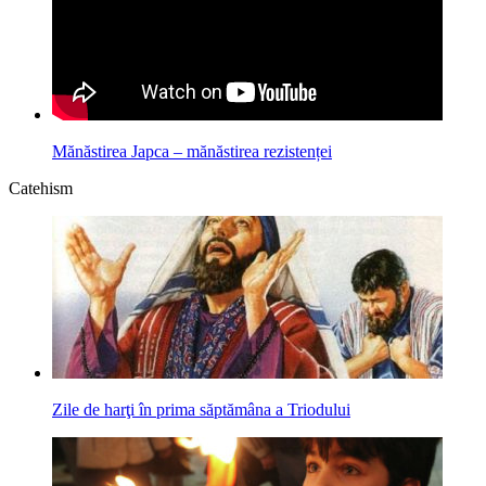
Mănăstirea Japca – mănăstirea rezistenței
Catehism
Zile de harţi în prima săptămâna a Triodului