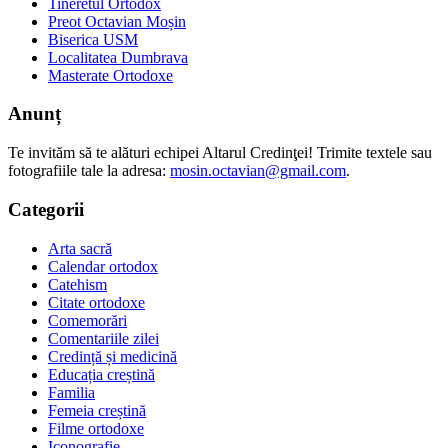
Tineretul Ortodox
Preot Octavian Moșin
Biserica USM
Localitatea Dumbrava
Masterate Ortodoxe
Anunț
Te invităm să te alături echipei Altarul Credinţei! Trimite textele sau
fotografiile tale la adresa:
mosin.octavian@gmail.com
.
Categorii
Arta sacră
Calendar ortodox
Catehism
Citate ortodoxe
Comemorări
Comentariile zilei
Credință și medicină
Educația creștină
Familia
Femeia creștină
Filme ortodoxe
Iconografie