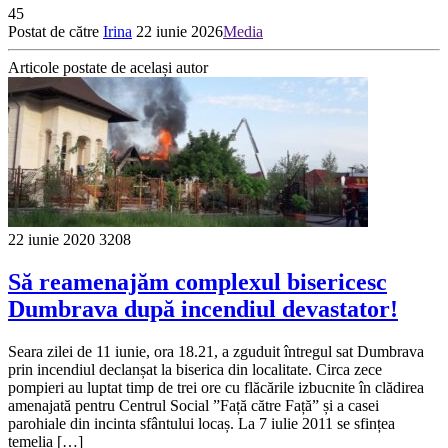
45
Postat de către
Irina
22 iunie 2026
Media
Articole postate de același autor
22 iunie 2020
3208
Să reamenajăm complexul bisericesc
Dumbrava după incendiul devastator!
Seara zilei de 11 iunie, ora 18.21, a zguduit întregul sat Dumbrava
prin incendiul declanșat la biserica din localitate. Circa zece
pompieri au luptat timp de trei ore cu flăcările izbucnite în clădirea
amenajată pentru Centrul Social ”Față către Față” și a casei
parohiale din incinta sfântului locaș. La 7 iulie 2011 se sfințea
temelia […]