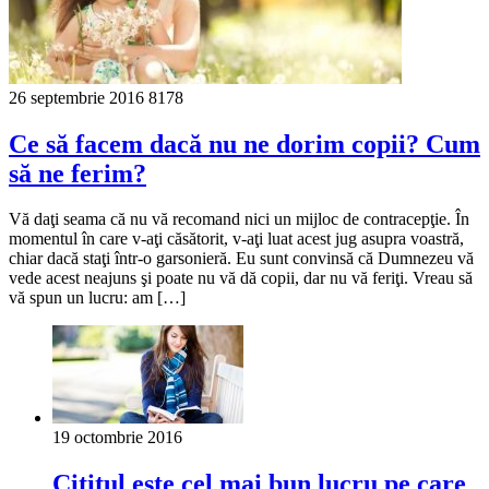
26 septembrie 2016
8178
Ce să facem dacă nu ne dorim copii? Cum
să ne ferim?
Vă daţi seama că nu vă recomand nici un mijloc de contracepţie. În
momentul în care v-aţi căsătorit, v-aţi luat acest jug asupra voastră,
chiar dacă staţi într-o garsonieră. Eu sunt convinsă că Dumnezeu vă
vede acest neajuns şi poate nu vă dă copii, dar nu vă feriţi. Vreau să
vă spun un lucru: am […]
19 octombrie 2016
Cititul este cel mai bun lucru pe care