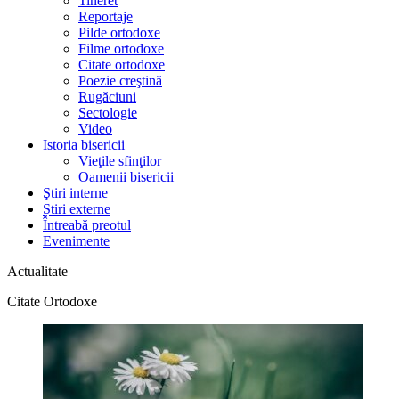
Tineret
Reportaje
Pilde ortodoxe
Filme ortodoxe
Citate ortodoxe
Poezie creştină
Rugăciuni
Sectologie
Video
Istoria bisericii
Vieţile sfinţilor
Oamenii bisericii
Ştiri interne
Știri externe
Întreabă preotul
Evenimente
Actualitate
Citate Ortodoxe