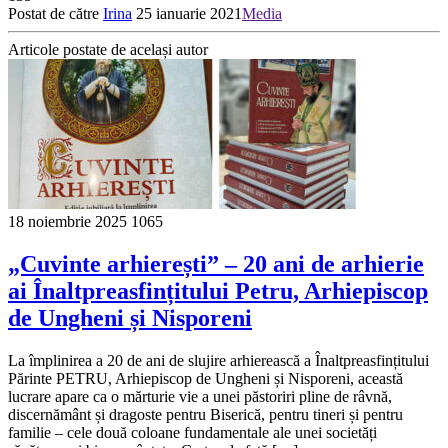
Postat de către
Irina
25 ianuarie 2021
Media
Articole postate de același autor
18 noiembrie 2025
1065
„Cuvinte arhierești” – 20 ani de arhierie
ai Înaltpreasfințitului Petru, Arhiepiscop
de Ungheni și Nisporeni
La împlinirea a 20 de ani de slujire arhierească a Înaltpreasfințitului
Părinte PETRU, Arhiepiscop de Ungheni și Nisporeni, această
lucrare apare ca o mărturie vie a unei păstoriri pline de râvnă,
discernământ și dragoste pentru Biserică, pentru tineri și pentru
familie – cele două coloane fundamentale ale unei societăți