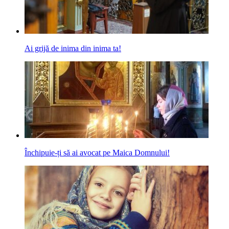
Ai grijă de inima din inima ta!
Închipuie-ți să ai avocat pe Maica Domnului!