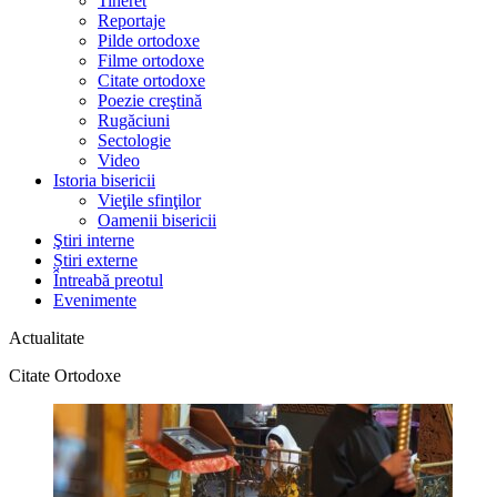
Tineret
Reportaje
Pilde ortodoxe
Filme ortodoxe
Citate ortodoxe
Poezie creştină
Rugăciuni
Sectologie
Video
Istoria bisericii
Vieţile sfinţilor
Oamenii bisericii
Ştiri interne
Știri externe
Întreabă preotul
Evenimente
Actualitate
Citate Ortodoxe