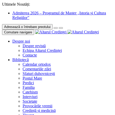
Ultimele Noutăți:
Admiterea 2026 – Programul de Master „Istoria și Cultura
Religiilor”
Adresează o întrebare preotului
Comutare navigare
Despre noi
Despre revistă
Echipa Altarul Credinței
Contacte
Bibliotecă
Calendar ortodox
Comentariile zilei
Sfaturi duhovnicești
Postul Mare
Predici
Familia
Catehism
Interviuri
Societate
Provocările vremii
Credință și medicină