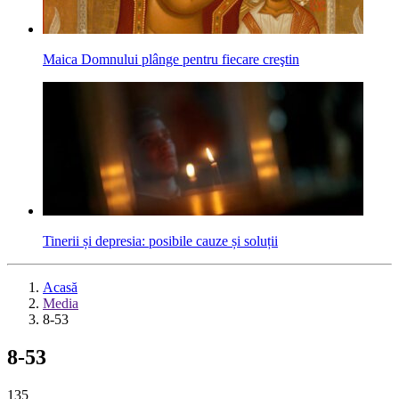
Maica Domnului plânge pentru fiecare creştin
Tinerii și depresia: posibile cauze și soluții
Acasă
Media
8-53
8-53
135