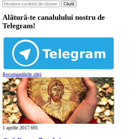
Căută
Alătură-te canalulului nostru de
Telegram!
Recomandările zilei
1 aprilie 2017
691