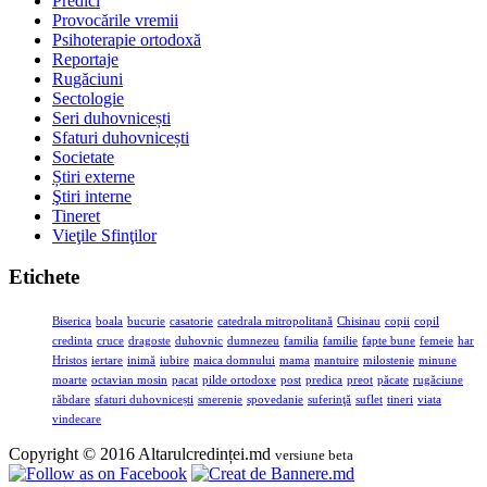
Predici
Provocările vremii
Psihoterapie ortodoxă
Reportaje
Rugăciuni
Sectologie
Seri duhovnicești
Sfaturi duhovnicești
Societate
Știri externe
Ştiri interne
Tineret
Vieţile Sfinţilor
Etichete
Biserica
boala
bucurie
casatorie
catedrala mitropolitană
Chisinau
copii
copil
credinta
cruce
dragoste
duhovnic
dumnezeu
familia
familie
fapte bune
femeie
har
Hristos
iertare
inimă
iubire
maica domnului
mama
mantuire
milostenie
minune
moarte
octavian mosin
pacat
pilde ortodoxe
post
predica
preot
păcate
rugăciune
răbdare
sfaturi duhovnicești
smerenie
spovedanie
suferinţă
suflet
tineri
viata
vindecare
Copyright © 2016 Altarulcredinței.md
versiune beta