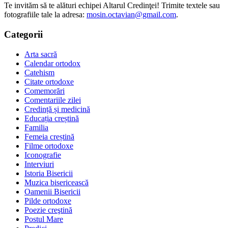
Te invităm să te alături echipei Altarul Credinţei! Trimite textele sau
fotografiile tale la adresa:
mosin.octavian@gmail.com
.
Categorii
Arta sacră
Calendar ortodox
Catehism
Citate ortodoxe
Comemorări
Comentariile zilei
Credință și medicină
Educația creștină
Familia
Femeia creștină
Filme ortodoxe
Iconografie
Interviuri
Istoria Bisericii
Muzica bisericească
Oamenii Bisericii
Pilde ortodoxe
Poezie creştină
Postul Mare