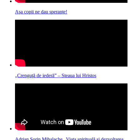
Aşa copii ne dau speranţe!
„Crenguţă de iederă” – Steaua lui Hristos
Adrian Sorin Mihalache „Viaţa spirituală şi dezvoltarea