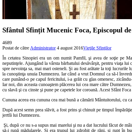
Sfântul Sfințit Mucenic Foca, Episcopul de
4689
Postat de către
Administrator
4 august 2016
Vieţile Sfinţilor
În cetatea Sinopiei era un om numit Pamfil, şi avea de soţie pe Mar
neputinţele. Ajungând la vârsta bărbatului desăvârşit, pentru viaţa lui 
spre nevoinţa sa, mai mari osteneli. Şi au fost arătate la toţi lucrurile 
la cunoştinţa unuia Dumnezeu. Iar când a vrut Domnul ca să-l învrednic
care punând-o pe capul fericitului, i-a grăit cu glas omenesc, zicându
Iar noi, din aceasta cunoaştem plăcerea lui cea mare către Dumnezeu, că
cu slavă şi cu cinste şi pune pe capetele lor coroană. Acest Sfânt Foca 
Cununa aceea era cununa cea mai bună a cămării Mântuitorului, cu care 
După acest semn prea slăvit, a fost prins şi chinuit pe timpul împărăţiei 
jertfă lui Dumnezeu.
Şi, după ce nu s-a supus mai marelui şi nu a dat lucrului făcut de m
să-i rupă mădularele. Şi era trupul lui zdrobit de răni, şi rupt în 