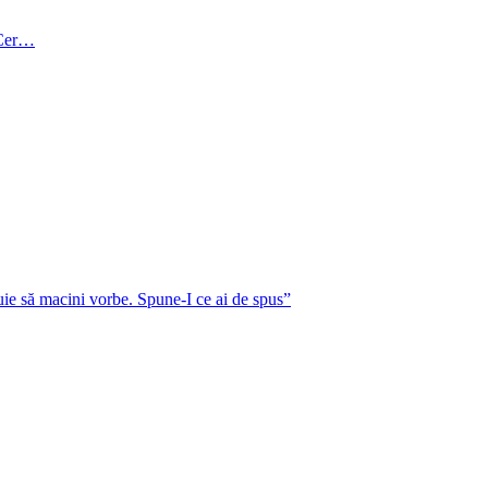
n Cer…
ie să macini vorbe. Spune-I ce ai de spus”