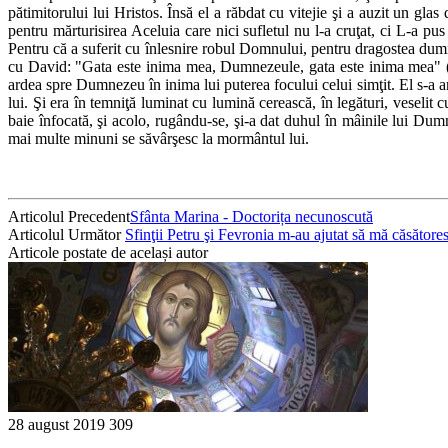
pătimitorului lui Hristos. Însă el a răbdat cu vitejie şi a auzit un glas 
pentru mărturisirea Aceluia care nici sufletul nu l-a cruţat, ci L-a pu
Pentru că a suferit cu înlesnire robul Domnului, pentru dragostea dumnez
cu David: "Gata este inima mea, Dumnezeule, gata este inima mea" (Psa
ardea spre Dumnezeu în inima lui puterea focului celui simţit. El s-a a
lui. Şi era în temniţă luminat cu lumină cerească, în legături, veselit c
baie înfocată, şi acolo, rugându-se, şi-a dat duhul în mâinile lui Dumne
mai multe minuni se săvârşesc la mormântul lui.
Articolul Precedent
Sfânta Marina - Doctorița necunoscută
Articolul Următor
Sfinţii Petru şi Fevronia m-au ajutat să mă căsătore
Articole postate de același autor
28 august 2019
309