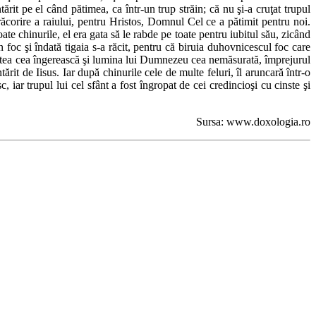
ntărit pe el când pătimea, ca într-un trup străin; că nu şi-a cruţat trupul
 răcorire a raiului, pentru Hristos, Domnul Cel ce a pătimit pentru noi.
te chinurile, el era gata să le rabde pe toate pentru iubitul său, zicând
oc şi îndată tigaia s-a răcit, pentru că biruia duhovnicescul foc care
 oastea cea îngerească şi lumina lui Dumnezeu cea nemăsurată, împrejurul
ărit de Iisus. Iar după chinurile cele de multe feluri, îl aruncară într-o
 iar trupul lui cel sfânt a fost îngropat de cei credincioşi cu cinste şi
Sursa: www.doxologia.ro