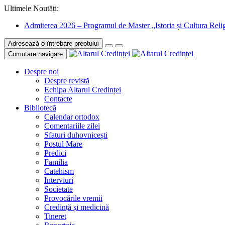
Ultimele Noutăți:
Admiterea 2026 – Programul de Master „Istoria și Cultura Relig
Adresează o întrebare preotului
Comutare navigare
Despre noi
Despre revistă
Echipa Altarul Credinței
Contacte
Bibliotecă
Calendar ortodox
Comentariile zilei
Sfaturi duhovnicești
Postul Mare
Predici
Familia
Catehism
Interviuri
Societate
Provocările vremii
Credință și medicină
Tineret