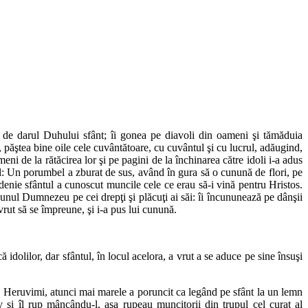
n de darul Duhului sfânt; îi gonea pe diavoli din oameni şi tămăduia
, păştea bine oile cele cuvântătoare, cu cuvântul şi cu lucrul, adăugind,
meni de la rătăcirea lor şi pe pagini de la închinarea către idoli i-a adus
el: Un porumbel a zburat de sus, având în gura să o cunună de flori, pe
denie sfântul a cunoscut muncile cele ce erau să-i vină pentru Hristos.
bunul Dumnezeu pe cei drepţi şi plăcuţi ai săi: îi încununează pe dânşii
vrut să se împreune, şi i-a pus lui cunună.
ă idolilor, dar sfântul, în locul acelora, a vrut a se aduce pe sine însuşi
 Heruvimi, atunci mai marele a poruncit ca legând pe sfânt la un lemn
v şi îl rup mâncându-l, aşa rupeau muncitorii din trupul cel curat al