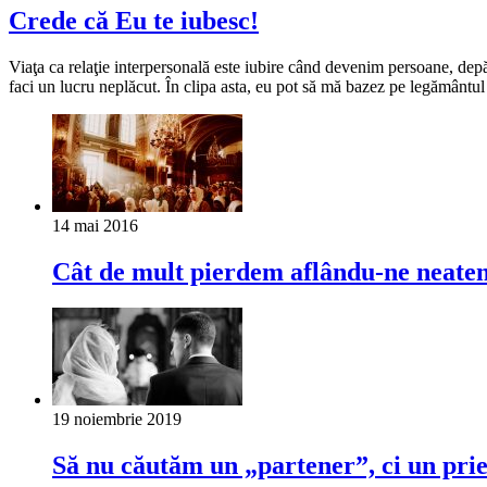
Crede că Eu te iubesc!
Viaţa ca relaţie interpersonală este iubire când devenim persoane, depăş
faci un lucru neplăcut. În clipa asta, eu pot să mă bazez pe legământu
14 mai 2016
Cât de mult pierdem aflându-ne neatenţ
19 noiembrie 2019
Să nu căutăm un „partener”, ci un prie