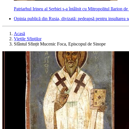
Patriarhul Irineu al Serbiei s-a întâlnit cu Mitropolitul Ilarion 
Opinia publică din Rusia, divizată: pedeapsă pentru insultarea se
Acasă
Vieţile Sfinţilor
Sfântul Sfințit Mucenic Foca, Episcopul de Sinope