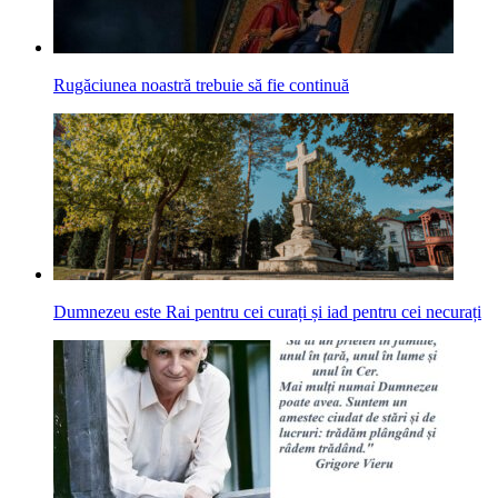
Rugăciunea noastră trebuie să fie continuă
Dumnezeu este Rai pentru cei curați și iad pentru cei necurați