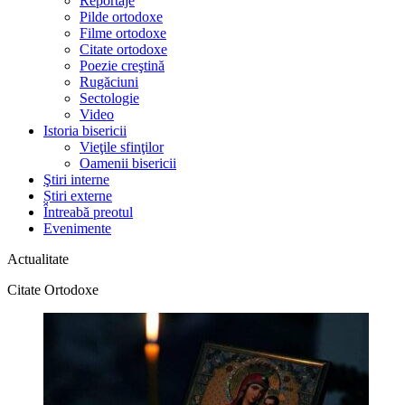
Reportaje
Pilde ortodoxe
Filme ortodoxe
Citate ortodoxe
Poezie creştină
Rugăciuni
Sectologie
Video
Istoria bisericii
Vieţile sfinţilor
Oamenii bisericii
Ştiri interne
Știri externe
Întreabă preotul
Evenimente
Actualitate
Citate Ortodoxe