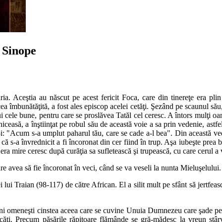
 Sinope
ia. Aceştia au născut pe acest fericit Foca, care din tinereţe era pli
cea îmbunătăţită, a fost ales episcop acelei cetăţi. Şezând pe scaunul său
lui cele bune, pentru care se proslăvea Tatăl cel ceresc. A întors mulţi oa
easă, a înştiinţat pe robul său de această voie a sa prin vedenie, astf
-i: "Acum s-a umplut paharul tău, care se cade a-l bea". Din această ve
 s-a învrednicit a fi încoronat din cer fiind în trup. Aşa iubeşte prea 
era mire ceresc după curăţia sa sufletească şi trupească, cu care cerul a 
avea să fie încoronat în veci, când se va veseli la nunta Mieluşelului.
lui Traian (98-117) de către African. El a silit mult pe sfânt să jertfeasc
âini omeneşti cinstea aceea care se cuvine Unuia Dumnezeu care şade pe
bucăţi. Precum păsările răpitoare flămânde se gră-mădesc la vreun stâr