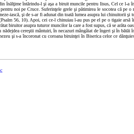
din înălţime întărindu-l şi aşa a biruit muncile pentru Iisus, Cel ce l-a î
s pentru noi pe Cruce. Suferinţele grele şi pătimirea le socotea că pe o
e-iască, şi de s-ar fi adunat din toată lumea asupra lui chinuitorii şi toa
lm 56, 10). Apoi, cei ce-l chinuiau l-au pus pe el pe o tigaie arsă în f
rătat biruitor asupra tuturor muncilor la care a fost supus, că se arăta
u nădejdea cereştii mântuiri, în necazuri mângâiat de îngeri şi în bătăi înt
zeu şi s-a încoronat cu coroana biruinţei în Biserica celor ce dănţuiesc,
sc