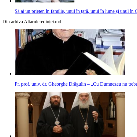
Să ai un prieten în familie, unul în țară, unul în lume și unul î
Din arhiva Altarulcredinței.md
Pr. prof. univ. dr. Gheorghe Drăgulin – „Cu Dumnezeu nu trebu