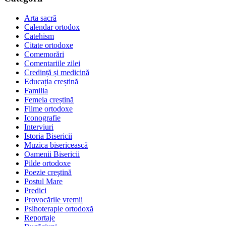
Arta sacră
Calendar ortodox
Catehism
Citate ortodoxe
Comemorări
Comentariile zilei
Credință și medicină
Educația creștină
Familia
Femeia creștină
Filme ortodoxe
Iconografie
Interviuri
Istoria Bisericii
Muzica bisericească
Oamenii Bisericii
Pilde ortodoxe
Poezie creştină
Postul Mare
Predici
Provocările vremii
Psihoterapie ortodoxă
Reportaje