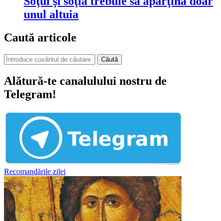
Soţul şi soţia trebuie să aparţină doar
unul altuia
Caută articole
Căută
Alătură-te canalulului nostru de
Telegram!
Recomandările zilei