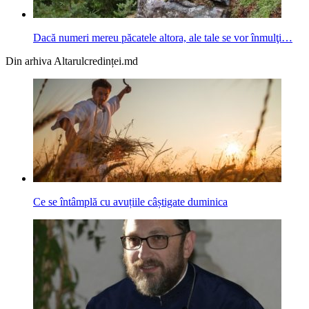
Dacă numeri mereu păcatele altora, ale tale se vor înmulţi…
Din arhiva Altarulcredinței.md
Ce se întâmplă cu avuțiile câștigate duminica