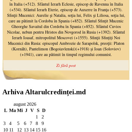
Arhiva Altarulcredinței.md
august 2026
L
Ma
Mi
J
V
S
D
1
2
3
4
5
6
7
8
9
10
11
12
13
14
15
16