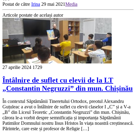
Postat de către
Irina
29 mai 2021
Media
Articole postate de același autor
27 aprilie 2024
1729
Întâlnire de suflet cu elevii de la LT
„Constantin Negruzzi” din mun. Chișinău
În contextul Săptămânii Tineretului Ortodox, preotul Alexandru
Guțuleac a avut o întâlnire de suflet cu elevii claselor I „C” și a V-a
„B” din Liceul Teoretic „Constantin Negruzzi” din mun. Chișinău,
cărora le-a vorbit despre semnificația și importanța Săptămânii
Patimilor Domnului nostru Iisus Hristos în viața noastră creștinească.
Părintele, care este și profesor de Religie […]