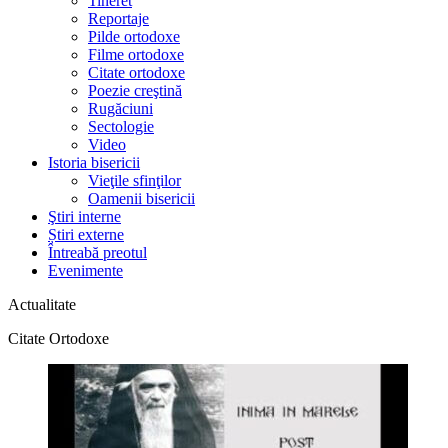
Tineret
Reportaje
Pilde ortodoxe
Filme ortodoxe
Citate ortodoxe
Poezie creştină
Rugăciuni
Sectologie
Video
Istoria bisericii
Vieţile sfinţilor
Oamenii bisericii
Ştiri interne
Știri externe
Întreabă preotul
Evenimente
Actualitate
Citate Ortodoxe