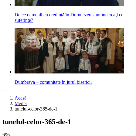
De ce oamenii cu credinţă în Dumnezeu sunt încercaţi cu
suferinţe?
Dumbrava – comunitate în jurul bisericii
Acasă
Media
tunelul-celor-365-de-1
tunelul-celor-365-de-1
696