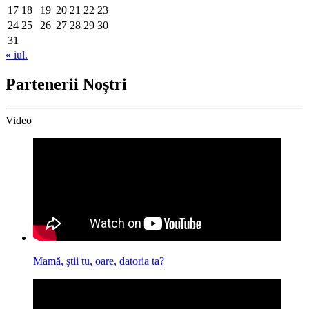
17
18
19
20
21
22
23
24
25
26
27
28
29
30
31
« iul.
Partenerii Noștri
Video
Mamă, ştii tu, oare, datoria ta?