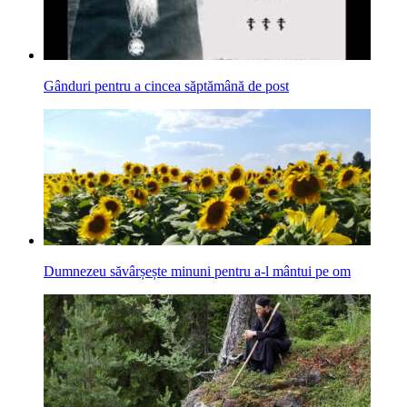
Gânduri pentru a cincea săptămână de post
Dumnezeu săvârșește minuni pentru a-l mântui pe om