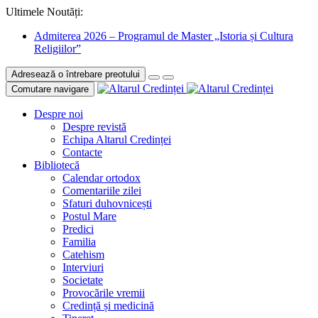
Ultimele Noutăți:
Admiterea 2026 – Programul de Master „Istoria și Cultura
Religiilor”
Adresează o întrebare preotului
Comutare navigare
Despre noi
Despre revistă
Echipa Altarul Credinței
Contacte
Bibliotecă
Calendar ortodox
Comentariile zilei
Sfaturi duhovnicești
Postul Mare
Predici
Familia
Catehism
Interviuri
Societate
Provocările vremii
Credință și medicină