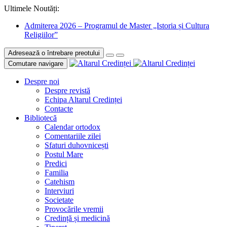
Ultimele Noutăți:
Admiterea 2026 – Programul de Master „Istoria și Cultura
Religiilor”
Adresează o întrebare preotului
Comutare navigare
Despre noi
Despre revistă
Echipa Altarul Credinței
Contacte
Bibliotecă
Calendar ortodox
Comentariile zilei
Sfaturi duhovnicești
Postul Mare
Predici
Familia
Catehism
Interviuri
Societate
Provocările vremii
Credință și medicină