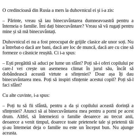
O credincioasă din Rusia a mers la duhovnicul ei și i-a zis:
‒ Părinte, vreau să iau binecuvântarea dumneavoastră pentru a
întemeia o familie. Îmi dați binecuvântare? Vreau să vă rugați pentru
mine și să mă binecuvântați.
Duhovnicul ei nu a fost preocupat de grijile clasice ale unor soți. Nu
a întrebat-o dacă are bani, dacă are loc de muncă, dacă are cu cine să
formeze o căsnicie reușită. Ci i-a spus:
‒ Ești pregătită să aduci pe lume un sfânt? Poți să-i oferi copilului pe
care-l vei crește un asemenea climat în jurul său, încât să
dobândească această virtute a sfințeniei? Doar așa îți dau
binecuvântarea mea. Poți să inspiri sfințenie acestui copil? Poți să-l
faci sfânt?
Cu alte cuvinte, i-a spus:
‒ Poți tu să fii sfântă, pentru a da și copilului această dorință a
sfințeniei? Atunci să ai binecuvântarea mea pentru a porni pe acest
drum. Altfel, să întemeiezi o familie deoarece au trecut anii,
deoarece a venit timpul, doarece toate prietenele tale și prietenii tăi
și-au întemeiat deja o familie nu este un început bun. Nu ajunge
aceasta.