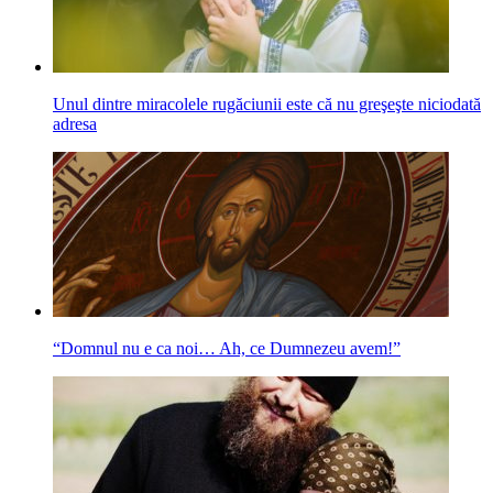
Unul dintre miracolele rugăciunii este că nu greşeşte niciodată
adresa
“Domnul nu e ca noi… Ah, ce Dumnezeu avem!”