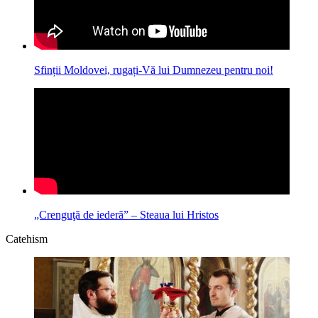
Sfinții Moldovei, rugați-Vă lui Dumnezeu pentru noi!
„Crenguţă de iederă” – Steaua lui Hristos
Catehism