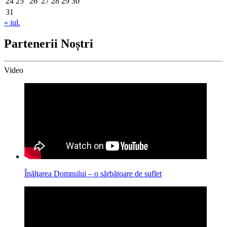
24
25
26
27
28
29
30
31
« iul.
Partenerii Noștri
Video
Înălţarea Domnului – o sărbătoare de suflet