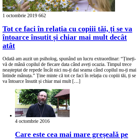
1 octombrie 2019
662
Tot ce faci în relația cu copiii tăi, ți se va
întoarce însutit și chiar mai mult decât
atât
Odată am auzit un psiholog, spunând un lucru extraordinar: “Țineți-
vă de mână copilul de fiecare data când aveți ocazia. Timpul trece
neașteptat de repede încât nici nu-ți dai seama când copilul nu-ți mai
întinde mânuța.” Ține minte că tot ce faci în relația cu copiii tăi, ți se
va întoarce însutit și chiar mai mult […]
4 octombrie 2016
Care este cea mai mare greşeală pe