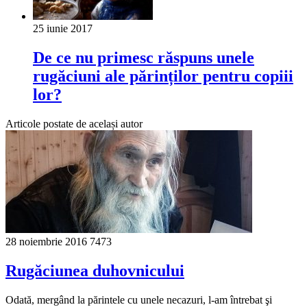
25 iunie 2017
De ce nu primesc răspuns unele
rugăciuni ale părinților pentru copiii
lor?
Articole postate de același autor
28 noiembrie 2016
7473
Rugăciunea duhovnicului
Odată, mergând la părintele cu unele necazuri, l-am întrebat şi