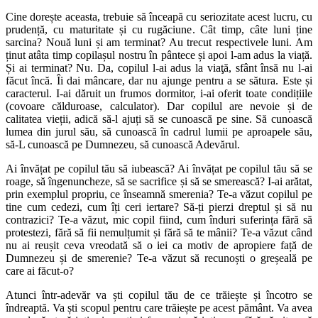
Cine dorește aceasta, trebuie să înceapă cu seriozitate acest lucru, cu
prudență, cu maturitate și cu rugăciune. Cât timp, câte luni ține
sarcina? Nouă luni și am terminat? Au trecut respectivele luni. Am
ținut atâta timp copilașul nostru în pântece și apoi l-am adus la viață.
Și ai terminat? Nu. Da, copilul l-ai adus la viaţă, sfânt însă nu l-ai
făcut încă. Îi dai mâncare, dar nu ajunge pentru a se sătura. Este și
caracterul. I-ai dăruit un frumos dormitor, i-ai oferit toate condițiile
(covoare călduroase, calculator). Dar copilul are nevoie și de
calitatea vieții, adică să-l ajuți să se cunoască pe sine. Să cunoască
lumea din jurul său, să cunoască în cadrul lumii pe aproapele său,
să-L cunoască pe Dumnezeu, să cunoască Adevărul.
Ai învățat pe copilul tău să iubească? Ai învățat pe copilul tău să se
roage, să îngenuncheze, să se sacrifice și să se smerească? I-ai arătat,
prin exemplul propriu, ce înseamnă smerenia? Te-a văzut copilul pe
tine cum cedezi, cum îți ceri iertare? Să-ți pierzi dreptul și să nu
contrazici? Te-a văzut, mic copil fiind, cum înduri suferința fără să
protestezi, fără să fii nemulțumit și fără să te mânii? Te-a văzut când
nu ai reușit ceva vreodată să o iei ca motiv de apropiere față de
Dumnezeu și de smerenie? Te-a văzut să recunoști o greșeală pe
care ai făcut-o?
Atunci într-adevăr va ști copilul tău de ce trăiește și încotro se
îndreaptă. Va ști scopul pentru care trăiește pe acest pământ. Va avea