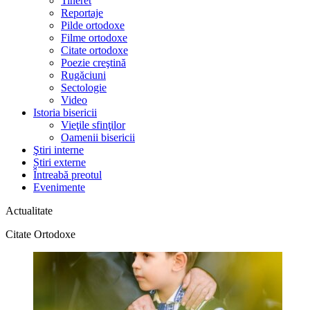
Tineret
Reportaje
Pilde ortodoxe
Filme ortodoxe
Citate ortodoxe
Poezie creştină
Rugăciuni
Sectologie
Video
Istoria bisericii
Vieţile sfinţilor
Oamenii bisericii
Ştiri interne
Știri externe
Întreabă preotul
Evenimente
Actualitate
Citate Ortodoxe