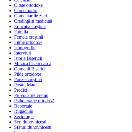
Citate ortodoxe
Comemorări
Comentariile zilei
Credință și medicină
Educația creștină
Familia
Femeia creștină
Filme ortodoxe
Iconografie
Interviuri
Istoria Bisericii
Muzica bisericească
Oamenii Bisericii
Pilde ortodoxe
Poezie creştină
Postul Mare
Predici
Provocările vremii
Psihoterapie ortodoxă
Reportaje
Rugăciuni
Sectologie
Seri duhovnicești
Sfaturi duhovnicești