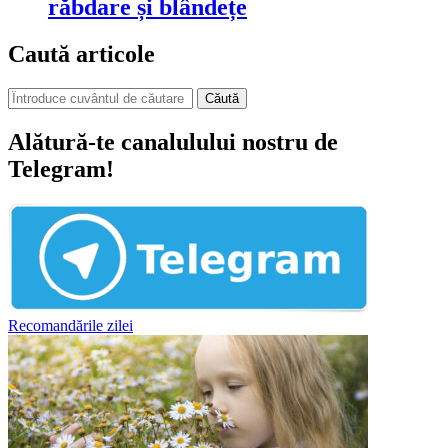
răbdare și blândețe
Caută articole
Căută
Alătură-te canalulului nostru de
Telegram!
Recomandările zilei