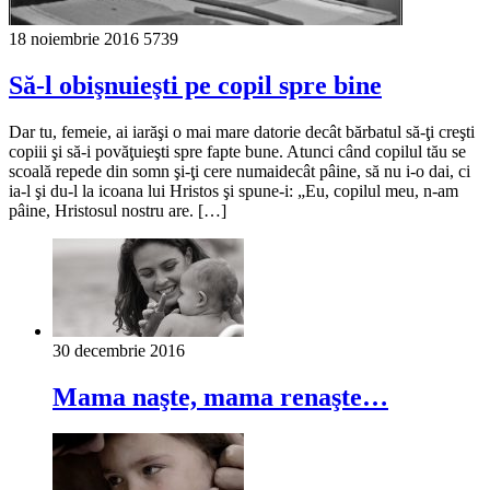
18 noiembrie 2016
5739
Să-l obişnuieşti pe copil spre bine
Dar tu, femeie, ai iarăşi o mai mare datorie decât bărbatul să-ţi creşti
copiii şi să-i povăţuieşti spre fapte bune. Atunci când copilul tău se
scoală repede din somn şi-ţi cere numaidecât pâine, să nu i-o dai, ci
ia-l şi du-l la icoana lui Hristos şi spune-i: „Eu, copilul meu, n-am
pâine, Hristosul nostru are. […]
30 decembrie 2016
Mama naşte, mama renaşte…