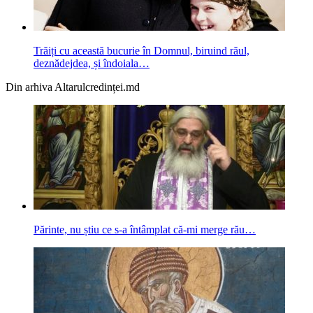
Trăiți cu această bucurie în Domnul, biruind răul,
deznădejdea, și îndoiala…
Din arhiva Altarulcredinței.md
Părinte, nu știu ce s-a întâmplat că-mi merge rău…