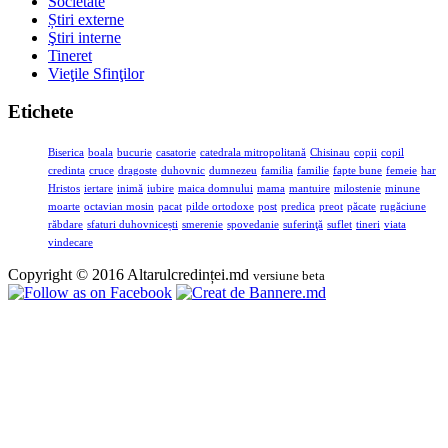
Societate
Știri externe
Ştiri interne
Tineret
Vieţile Sfinţilor
Etichete
Biserica
boala
bucurie
casatorie
catedrala mitropolitană
Chisinau
copii
copil
credinta
cruce
dragoste
duhovnic
dumnezeu
familia
familie
fapte bune
femeie
har
Hristos
iertare
inimă
iubire
maica domnului
mama
mantuire
milostenie
minune
moarte
octavian mosin
pacat
pilde ortodoxe
post
predica
preot
păcate
rugăciune
răbdare
sfaturi duhovnicești
smerenie
spovedanie
suferinţă
suflet
tineri
viata
vindecare
Copyright © 2016 Altarulcredinței.md
versiune beta