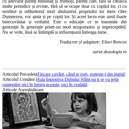
cu adevărat părinți minunați și frumoși, părinți care, fără să citească
multe periodice și reviste, fără să se ocupe doar cu copilul lor, ci cu
nesilitul și odihnitorul mod dinăuntrul propriului lor mers către
Dumnezeu, vor ajuta și pe copiii lor. Și acest lucru este unul foarte
binecuvântat și veritabil. Este o educație ce se transmite din
generație în generație printr-un mod nezgomotos și imperceptibil.
Nu se vede, însă se întâmplă și influențează întreaga lume.
Traducere și adaptare: Elisei Roncea
sursa doxologia.ro
Articolul Precedent
Fiecare cuvânt, când te rogi, rosteşte-l din inimă!
Articolul Următor
Hula împotriva Duhului Sfânt nu li se va ierta
oamenilor nici în lumea aceasta, nici în cealaltă
Articole Asemănătoare