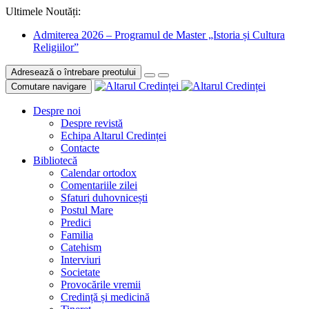
Ultimele Noutăți:
Admiterea 2026 – Programul de Master „Istoria și Cultura
Religiilor”
Adresează o întrebare preotului
Comutare navigare
Despre noi
Despre revistă
Echipa Altarul Credinței
Contacte
Bibliotecă
Calendar ortodox
Comentariile zilei
Sfaturi duhovnicești
Postul Mare
Predici
Familia
Catehism
Interviuri
Societate
Provocările vremii
Credință și medicină