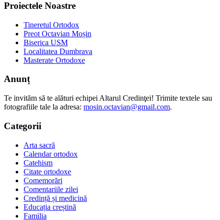
Proiectele Noastre
Tineretul Ortodox
Preot Octavian Moșin
Biserica USM
Localitatea Dumbrava
Masterate Ortodoxe
Anunț
Te invităm să te alături echipei Altarul Credinţei! Trimite textele sau
fotografiile tale la adresa:
mosin.octavian@gmail.com
.
Categorii
Arta sacră
Calendar ortodox
Catehism
Citate ortodoxe
Comemorări
Comentariile zilei
Credință și medicină
Educația creștină
Familia