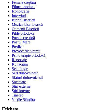
Femeia creștină
Filme ortodoxe
Iconografie
Interviuri
Istoria Bisericii
Muzica bisericească
Oamenii Bisericii
Pilde ortodoxe
Poezie creştină
Postul Mare
Predici
Provocările vremii
Psihoterapie ortodoxă
Reportaje
Rugăciuni
Sectologie
Seri duhovnicești
Sfaturi duhovnicești
Societate
Știri externe
Ştiri interne
Tineret
Vieţile Sfinţilor
Etichete