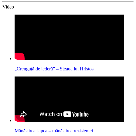
Video
„Crenguţă de iederă” – Steaua lui Hristos
Mănăstirea Japca – mănăstirea rezistenței