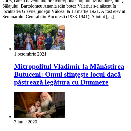
2006, care a devenit ulterior Mitropolia Clujului, Maramureşului şi
Sălajului. Bartolomeu Anania (din botez Valeriu) s-a născut în
localitatea Glăvile, judeţul Vâlcea, la 18 martie 1921. A fost elev al
Seminarului Central din Bucureşti (1933-1941). A intrat […]
1 octombrie 2021
Mitropolitul Vladimir la Mănăstirea
Butuceni: Omul sfinţeşte locul dacă
păstrează legătura cu Dumneze
3 iunie 2020