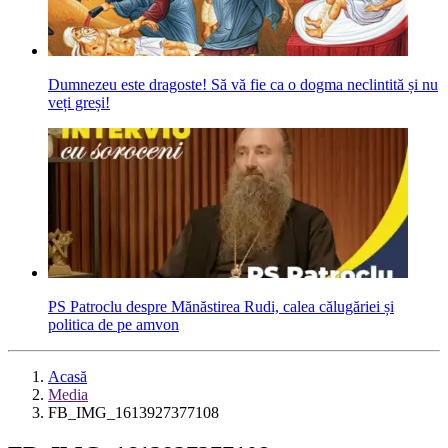
Dumnezeu este dragoste! Să vă fie ca o dogma neclintită și nu
veți greși!
PS Patroclu despre Mănăstirea Rudi, calea călugăriei și
politica de pe amvon
Acasă
Media
FB_IMG_1613927377108