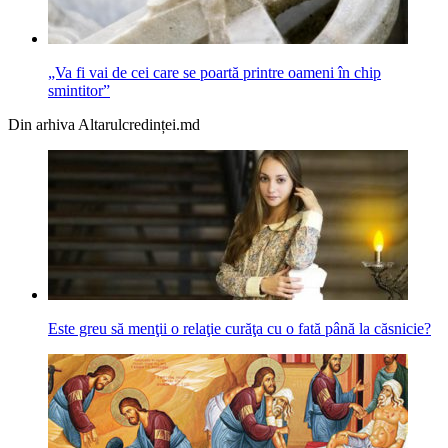
„Va fi vai de cei care se poartă printre oameni în chip
smintitor”
Din arhiva Altarulcredinței.md
Este greu să menţii o relaţie curăţa cu o fată până la căsnicie?