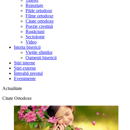
Tineret
Reportaje
Pilde ortodoxe
Filme ortodoxe
Citate ortodoxe
Poezie creştină
Rugăciuni
Sectologie
Video
Istoria bisericii
Vieţile sfinţilor
Oamenii bisericii
Ştiri interne
Știri externe
Întreabă preotul
Evenimente
Actualitate
Citate Ortodoxe