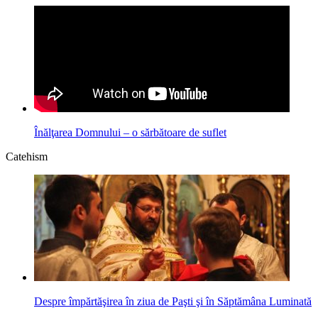
Înălţarea Domnului – o sărbătoare de suflet
Catehism
Despre împărtăşirea în ziua de Paşti şi în Săptămâna Luminată