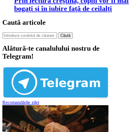
Prin lectura creştină, copiii vor fi mai
bogați și în iubire față de ceilalți
Caută articole
Căută
Alătură-te canalulului nostru de
Telegram!
Recomandările zilei