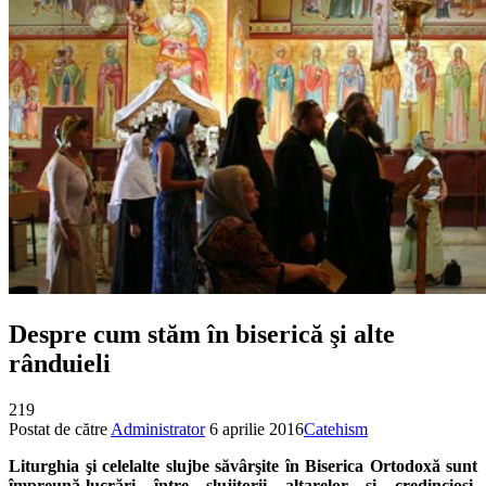
Despre cum stăm în biserică şi alte
rânduieli
219
Postat de către
Administrator
6 aprilie 2016
Catehism
Liturghia şi celelalte slujbe săvârşite în Biserica Ortodoxă sunt
împreună-lucrări între slujitorii altarelor şi credincioşi.