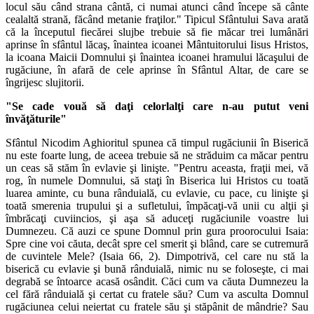
locul său când strana cântă, ci numai atunci când începe să cânte
cealaltă strană, făcând metanie fraţilor." Tipicul Sfântului Sava arată
că la începutul fiecărei slujbe trebuie să fie măcar trei lumânări
aprinse în sfântul lăcaş, înaintea icoanei Mântuitorului Iisus Hristos,
la icoana Maicii Domnului şi înaintea icoanei hramului lăcaşului de
rugăciune, în afară de cele aprinse în Sfântul Altar, de care se
îngrijesc slujitorii.
"Se cade vouă să daţi celorlalţi care n-au putut veni
învăţăturile"
Sfântul Nicodim Aghioritul spunea că timpul rugăciunii în Biserică
nu este foarte lung, de aceea trebuie să ne străduim ca măcar pentru
un ceas să stăm în evlavie şi linişte. "Pentru aceasta, fraţii mei, vă
rog, în numele Domnului, să staţi în Biserica lui Hristos cu toată
luarea aminte, cu buna rânduială, cu evlavie, cu pace, cu linişte şi
toată smerenia trupului şi a sufletului, împăcaţi-vă unii cu alţii şi
îmbrăcaţi cuviincios, şi aşa să aduceţi rugăciunile voastre lui
Dumnezeu. Că auzi ce spune Domnul prin gura proorocului Isaia:
Spre cine voi căuta, decât spre cel smerit şi blând, care se cutremură
de cuvintele Mele? (Isaia 66, 2). Dimpotrivă, cel care nu stă la
biserică cu evlavie şi bună rânduială, nimic nu se foloseşte, ci mai
degrabă se întoarce acasă osândit. Căci cum va căuta Dumnezeu la
cel fără rânduială şi certat cu fratele său? Cum va asculta Domnul
rugăciunea celui neiertat cu fratele său şi stăpânit de mândrie? Sau