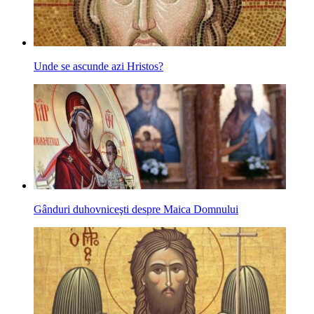
Unde se ascunde azi Hristos?
Gânduri duhovniceşti despre Maica Domnului