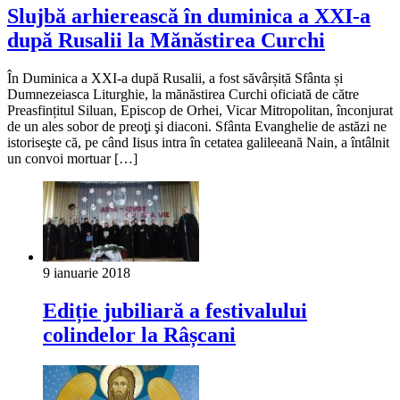
Slujbă arhierească în duminica a XXI-a
după Rusalii la Mănăstirea Curchi
În Duminica a XXI-a după Rusalii, a fost săvârșită Sfânta și
Dumnezeiasca Liturghie, la mănăstirea Curchi oficiată de către
Preasfințitul Siluan, Episcop de Orhei, Vicar Mitropolitan, înconjurat
de un ales sobor de preoţi şi diaconi. Sfânta Evanghelie de astăzi ne
istoriseşte că, pe când Iisus intra în cetatea galileeană Nain, a întâlnit
un convoi mortuar […]
9 ianuarie 2018
Ediție jubiliară a festivalului
colindelor la Râșcani