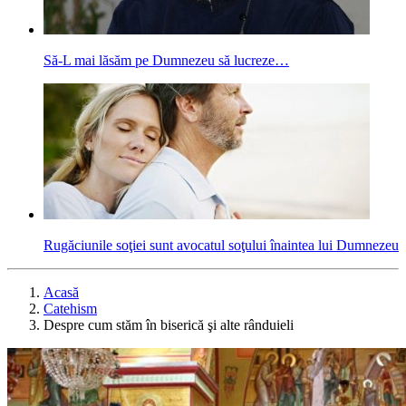
Să-L mai lăsăm pe Dumnezeu să lucreze…
Rugăciunile soţiei sunt avocatul soţului înaintea lui Dumnezeu
Acasă
Catehism
Despre cum stăm în biserică şi alte rânduieli