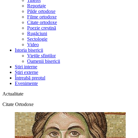
Tineret
Reportaje
Pilde ortodoxe
Filme ortodoxe
Citate ortodoxe
Poezie creştină
Rugăciuni
Sectologie
Video
Istoria bisericii
Vieţile sfinţilor
Oamenii bisericii
Ştiri interne
Știri externe
Întreabă preotul
Evenimente
Actualitate
Citate Ortodoxe