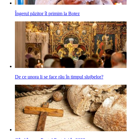
Îngerul păzitor îl primim la Botez
De ce unora li se face rău în timpul slujbelor?