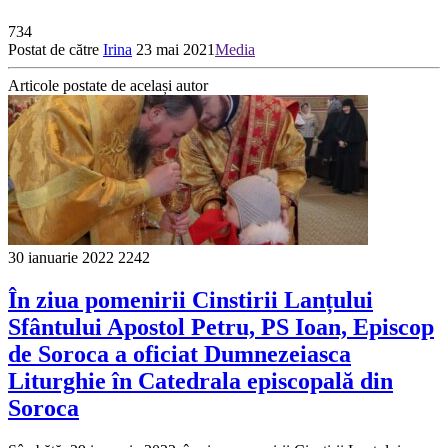
734
Postat de către
Irina
23 mai 2021
Media
Articole postate de același autor
30 ianuarie 2022
2242
În ziua pomenirii Cinstirii Lanțului
Sfântului Apostol Petru, PS Ioan, Episcop
de Soroca a oficiat Dumnezeiasca
Liturghie în Catedrala episcopală din
Soroca