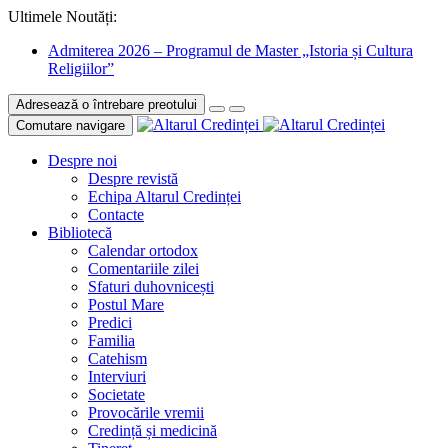
Ultimele Noutăți:
Admiterea 2026 – Programul de Master „Istoria și Cultura
Religiilor”
Adresează o întrebare preotului
Comutare navigare
Despre noi
Despre revistă
Echipa Altarul Credinței
Contacte
Bibliotecă
Calendar ortodox
Comentariile zilei
Sfaturi duhovnicești
Postul Mare
Predici
Familia
Catehism
Interviuri
Societate
Provocările vremii
Credință și medicină