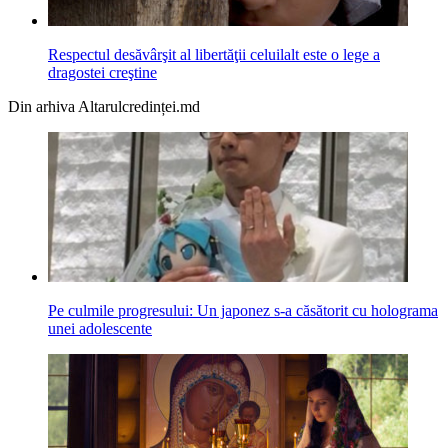
Respectul desăvârşit al libertăţii celuilalt este o lege a
dragostei creştine
Din arhiva Altarulcredinței.md
Pe culmile progresului: Un japonez s-a căsătorit cu holograma
unei adolescente