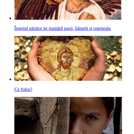
Îngerul păzitor ne numără pașii, bănuții și osteneala
Ce folos?