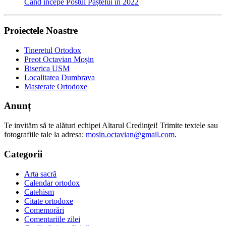
Când începe Postul Paștelui în 2022
Proiectele Noastre
Tineretul Ortodox
Preot Octavian Moșin
Biserica USM
Localitatea Dumbrava
Masterate Ortodoxe
Anunț
Te invităm să te alături echipei Altarul Credinţei! Trimite textele sau
fotografiile tale la adresa:
mosin.octavian@gmail.com
.
Categorii
Arta sacră
Calendar ortodox
Catehism
Citate ortodoxe
Comemorări
Comentariile zilei