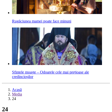
Rugăciunea mamei poate face minuni
Sfintele moaște – Odoarele cele mai prețioase ale
credincioșilor
Acasă
Media
24
24