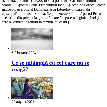
Sâmbătă, 29 ianuarie 2022, în ziua pomenirii Cinstirii Lanțului
Sfântului Apostol Petru, Preasfințitul Ioan, Episcop de Soroca, Vicar
mitropolitan a oficiat Dumnezeiasca Liturghie în Catedrala
episcopală din orașul Soroca. Se pomeneşte Sfântul Apostol Petru în
această zi din pricina lanţurilor în care îl legase nelegiuitul Irod şi
care la venirea îngerului în temniţă au căzut […]
6 februarie 2024
Ce se întâmplă cu cel care nu se
roagă?
28 august 2021