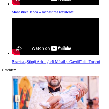
Mănăstirea Japca – mănăstirea rezistenței
Biserica „Sfinţii Arhangheli Mihail şi Gavriil” din Truşeni
Catehism