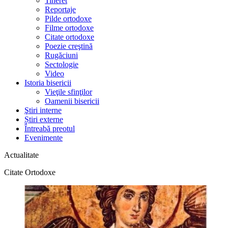
Tineret
Reportaje
Pilde ortodoxe
Filme ortodoxe
Citate ortodoxe
Poezie creştină
Rugăciuni
Sectologie
Video
Istoria bisericii
Vieţile sfinţilor
Oamenii bisericii
Ştiri interne
Știri externe
Întreabă preotul
Evenimente
Actualitate
Citate Ortodoxe