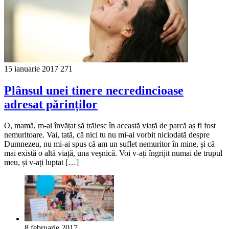
15 ianuarie 2017
271
Plânsul unei tinere necredincioase
adresat părinților
O, mamă, m-ai învățat să trăiesc în această viață de parcă aș fi fost
nemuritoare. Vai, tată, că nici tu nu mi-ai vorbit niciodată despre
Dumnezeu, nu mi-ai spus că am un suflet nemuritor în mine, și că
mai există o altă viață, una veșnică. Voi v-ați îngrijit numai de trupul
meu, și v-ați luptat […]
8 februarie 2017