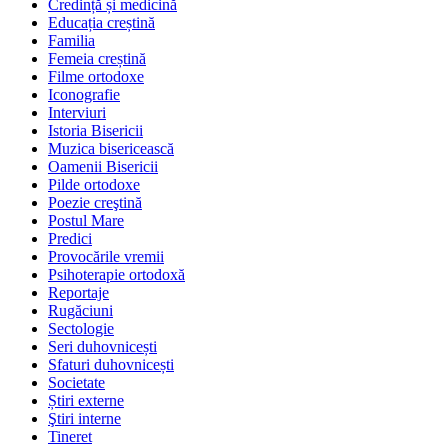
Credință și medicină
Educația creștină
Familia
Femeia creștină
Filme ortodoxe
Iconografie
Interviuri
Istoria Bisericii
Muzica bisericească
Oamenii Bisericii
Pilde ortodoxe
Poezie creştină
Postul Mare
Predici
Provocările vremii
Psihoterapie ortodoxă
Reportaje
Rugăciuni
Sectologie
Seri duhovnicești
Sfaturi duhovnicești
Societate
Știri externe
Ştiri interne
Tineret