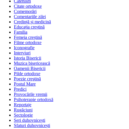
Catehism
Citate ortodoxe
Comemorări
Comentariile zilei
Credință și medicină
Educația creștină
Familia
Femeia creștină
Filme ortodoxe
Iconografie
Interviuri
Istoria Bisericii
Muzica bisericească
Oamenii Bisericii
Pilde ortodoxe
Poezie creştină
Postul Mare
Predici
Provocările vremii
Psihoterapie ortodoxă
Reportaje
Rugăciuni
Sectologie
Seri duhovnicești
Sfaturi duhovnicești