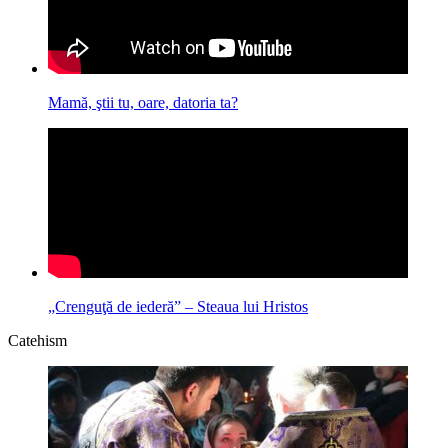
Mamă, ştii tu, oare, datoria ta?
„Crenguţă de iederă” – Steaua lui Hristos
Catehism