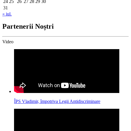
24
25
26
27
28
29
30
31
« iul.
Partenerii Noștri
Video
ÎPS Vladimir, împotriva Legii Antidiscriminare