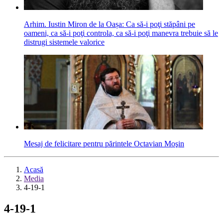
Arhim. Iustin Miron de la Oașa: Ca să-i poţi stăpâni pe
oameni, ca să-i poţi controla, ca să-i poţi manevra trebuie să le
distrugi sistemele valorice
Mesaj de felicitare pentru părintele Octavian Moşin
Acasă
Media
4-19-1
4-19-1