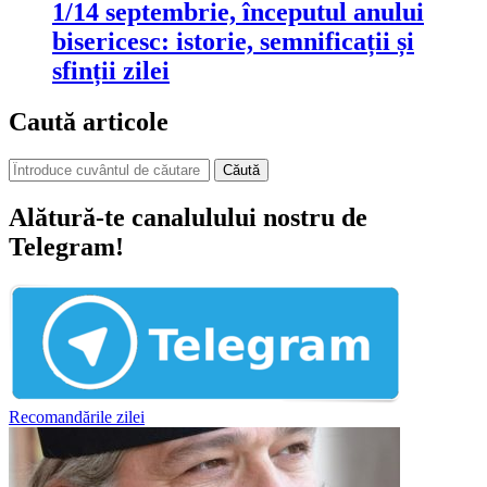
1/14 septembrie, începutul anului
bisericesc: istorie, semnificații și
sfinții zilei
Caută articole
Căută
Alătură-te canalulului nostru de
Telegram!
Recomandările zilei