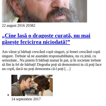
22 august 2016
20382
„Cine lasă o dragoste curată, nu mai
găsește fericirea niciodată!”
Am văzut și bărbați crescând copii singuri, și femei crescând copii
singure. Trebuie să ne asumăm responsabilitatea, nu cu jenă, cu
seriozitate.. Nu putem fi bărbați numai în pat, și în societate trebuie
să fim la fel de bărbați! Degeaba poți să demonstrezi tu că poți face
un copil, dacă nu poți demonstra că-l poți […]
14 septembrie 2017