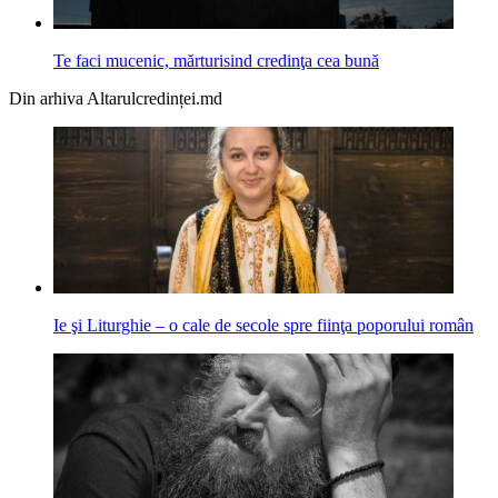
Te faci mucenic, mărturisind credinţa cea bună
Din arhiva Altarulcredinței.md
Ie şi Liturghie – o cale de secole spre fiinţa poporului român