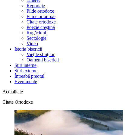
Tineret
Reportaje
Pilde ortodoxe
Filme ortodoxe
Citate ortodoxe
Poezie creştină
Rugăciuni
Sectologie
Video
Istoria bisericii
Vieţile sfinţilor
Oamenii bisericii
Ştiri interne
Știri externe
Întreabă preotul
Evenimente
Actualitate
Citate Ortodoxe