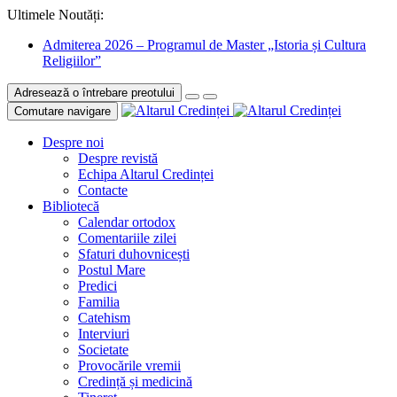
Ultimele Noutăți:
Admiterea 2026 – Programul de Master „Istoria și Cultura
Religiilor”
Adresează o întrebare preotului
Comutare navigare
Despre noi
Despre revistă
Echipa Altarul Credinței
Contacte
Bibliotecă
Calendar ortodox
Comentariile zilei
Sfaturi duhovnicești
Postul Mare
Predici
Familia
Catehism
Interviuri
Societate
Provocările vremii
Credință și medicină