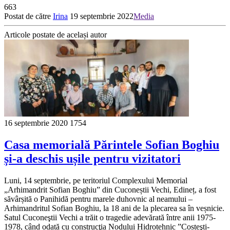
663
Postat de către
Irina
19 septembrie 2022
Media
Articole postate de același autor
16 septembrie 2020
1754
Casa memorială Părintele Sofian Boghiu
și-a deschis ușile pentru vizitatori
Luni, 14 septembrie, pe teritoriul Complexului Memorial
„Arhimandrit Sofian Boghiu” din Cuconeștii Vechi, Edineț, a fost
săvârșită o Panihidă pentru marele duhovnic al neamului –
Arhimandritul Sofian Boghiu, la 18 ani de la plecarea sa în veșnicie.
Satul Cuconeştii Vechi a trăit o tragedie adevărată între anii 1975-
1978, când odată cu construcţia Nodului Hidrotehnic ”Costeşti-