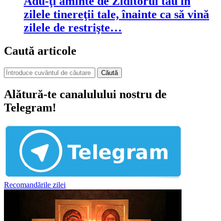
Adu-ţi aminte de Ziditorul tău în
zilele tinereţii tale, înainte ca să vină
zilele de restrişte…
Caută articole
Căută
Alătură-te canalulului nostru de
Telegram!
Recomandările zilei