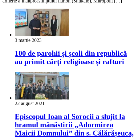
arhierie a Înaltpreasfințitului Ilarion (Shukalo), Mitropolit […]
3 martie 2023
100 de parohii și școli din republică
au primit cărți religioase și rafturi
22 august 2021
Episcopul Ioan al Sorocii a slujit la
hramul mănăstirii „Adormirea
Maicii Domnului” din s. Călărășeuca,