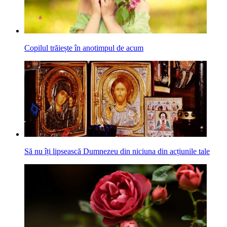
Copilul trăiește în anotimpul de acum
Să nu îți lipsească Dumnezeu din niciuna din acțiunile tale