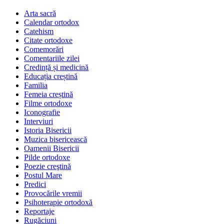
Arta sacră
Calendar ortodox
Catehism
Citate ortodoxe
Comemorări
Comentariile zilei
Credință și medicină
Educația creștină
Familia
Femeia creștină
Filme ortodoxe
Iconografie
Interviuri
Istoria Bisericii
Muzica bisericească
Oamenii Bisericii
Pilde ortodoxe
Poezie creştină
Postul Mare
Predici
Provocările vremii
Psihoterapie ortodoxă
Reportaje
Rugăciuni