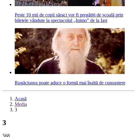
Peste 10 mii de copii săraci vor fi pregătiți de școală prin
biletele vândute la spectacolul „Inimo” de la Iași
Rugăciunea poate aduce o formă mai înaltă de cunoaştere
Acasă
Media
3
3
568