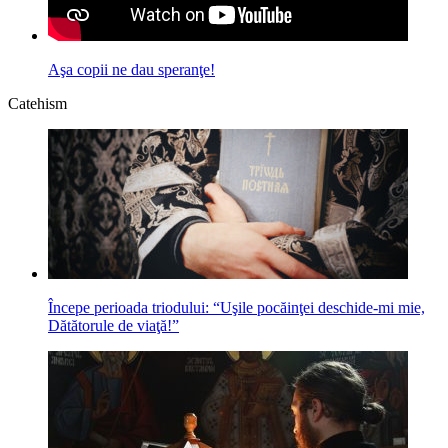
Aşa copii ne dau speranţe!
Catehism
Începe perioada triodului: “Uşile pocăinţei deschide-mi mie,
Dătătorule de viaţă!”