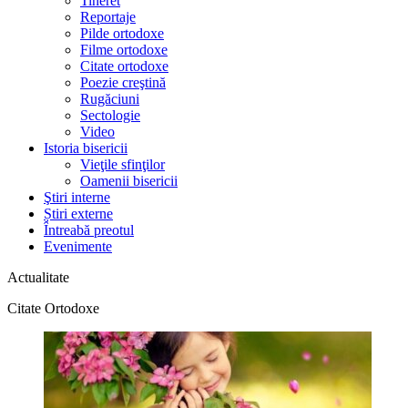
Tineret
Reportaje
Pilde ortodoxe
Filme ortodoxe
Citate ortodoxe
Poezie creştină
Rugăciuni
Sectologie
Video
Istoria bisericii
Vieţile sfinţilor
Oamenii bisericii
Ştiri interne
Știri externe
Întreabă preotul
Evenimente
Actualitate
Citate Ortodoxe