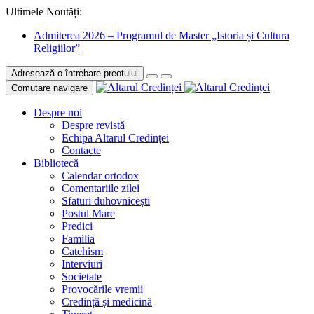
Ultimele Noutăți:
Admiterea 2026 – Programul de Master „Istoria și Cultura
Religiilor”
Adresează o întrebare preotului
Comutare navigare
Despre noi
Despre revistă
Echipa Altarul Credinței
Contacte
Bibliotecă
Calendar ortodox
Comentariile zilei
Sfaturi duhovnicești
Postul Mare
Predici
Familia
Catehism
Interviuri
Societate
Provocările vremii
Credință și medicină