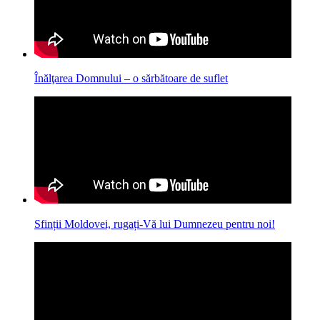
Înălţarea Domnului – o sărbătoare de suflet
Sfinții Moldovei, rugați-Vă lui Dumnezeu pentru noi!