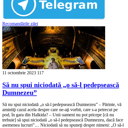
Recomandările zilei
11 octombrie 2023
117
Să nu spui niciodată „o să-l pedepsească
Dumnezeu”
Să nu spui niciodată „o să-l pedepsească Dumnezeu” – Părinte, vă
amintiţi cazul acela despre care ne-aţi vorbit, care s-a petrecut pe
pod, în gara din Halkida? – Unii oameni nu pot pricepe [că nu
trebuie] să spui niciodată „o să-l pedepsească Dumnezeu, dacă face
asemenea lucruri”… Niciodată să nu spuneţi despre nimeni: „O să-l