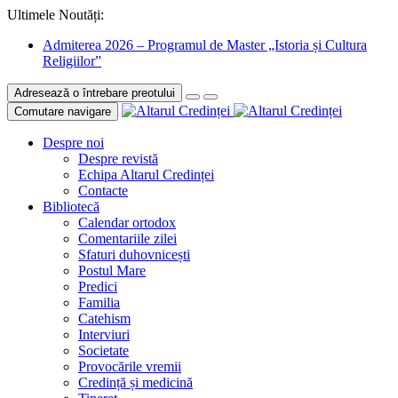
Ultimele Noutăți:
Admiterea 2026 – Programul de Master „Istoria și Cultura
Religiilor”
Adresează o întrebare preotului
Comutare navigare
Despre noi
Despre revistă
Echipa Altarul Credinței
Contacte
Bibliotecă
Calendar ortodox
Comentariile zilei
Sfaturi duhovnicești
Postul Mare
Predici
Familia
Catehism
Interviuri
Societate
Provocările vremii
Credință și medicină