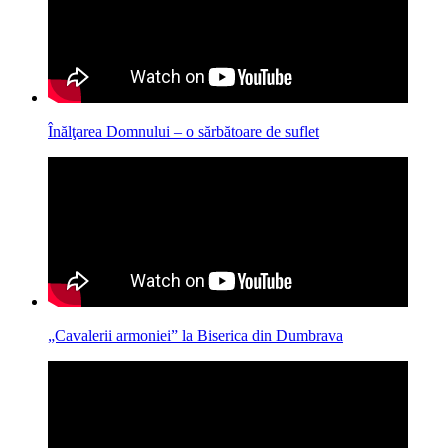
Înălţarea Domnului – o sărbătoare de suflet
„Cavalerii armoniei” la Biserica din Dumbrava