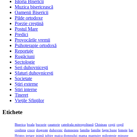
Istoria Bisericii
Muzica bisericească
Oamenii Bisericii
Pilde ortodoxe
Poezie creştină
Postul Mare
Predici
Provocările vremii
Psihoterapie ortodoxă
Reportaje
Rugăciuni
Sectologie
Seri duhovnicești
Sfaturi duhovnicești
Societate
Știri externe
Ştiri interne
Tineret
Vieţile Sfinţilor
Etichete
Biserica
boala
bucurie
casatorie
catedrala mitropolitană
Chisinau
copii
copil
credinta
cruce
dragoste
duhovnic
dumnezeu
familia
familie
fapte bune
femeie
har
Hristos
iertare
inimă
iubire
maica domnului
mama
mantuire
milostenie
minune