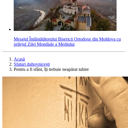
Mesajul Întâistătătorului Bisericii Ortodoxe din Moldova cu
prilejul Zilei Mondiale a Mediului
Acasă
Sfaturi duhovnicești
Pentru a fi sfânt, îți trebuie neapărat iubire