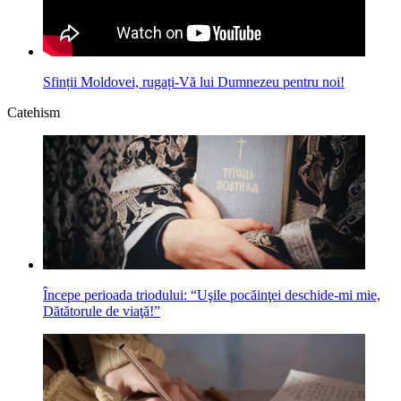
Sfinții Moldovei, rugați-Vă lui Dumnezeu pentru noi!
Catehism
Începe perioada triodului: “Uşile pocăinţei deschide-mi mie,
Dătătorule de viaţă!”