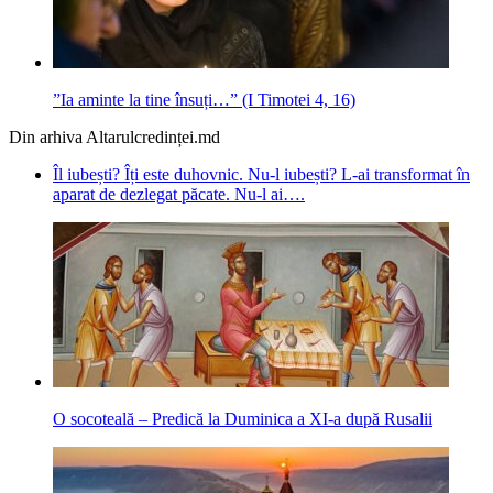
”Ia aminte la tine însuți…” (I Timotei 4, 16)
Din arhiva Altarulcredinței.md
Îl iubești? Îți este duhovnic. Nu-l iubești? L-ai transformat în
aparat de dezlegat păcate. Nu-l ai….
O socoteală – Predică la Duminica a XI-a după Rusalii