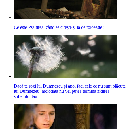
Ce este Psaltirea, când se citește și la ce folosește?
Dacă te rogi lui Dumnezeu și apoi faci cele ce nu sunt plăcute
lui Dumnezeu, niciodată nu vei putea termina zidirea
sufletului tău