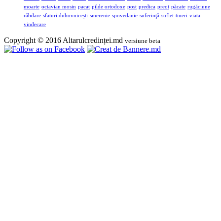
moarte
octavian mosin
pacat
pilde ortodoxe
post
predica
preot
păcate
rugăciune
răbdare
sfaturi duhovnicești
smerenie
spovedanie
suferinţă
suflet
tineri
viata
vindecare
Copyright © 2016 Altarulcredinței.md
versiune beta