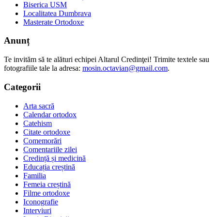
Biserica USM
Localitatea Dumbrava
Masterate Ortodoxe
Anunț
Te invităm să te alături echipei Altarul Credinţei! Trimite textele sau
fotografiile tale la adresa:
mosin.octavian@gmail.com
.
Categorii
Arta sacră
Calendar ortodox
Catehism
Citate ortodoxe
Comemorări
Comentariile zilei
Credință și medicină
Educația creștină
Familia
Femeia creștină
Filme ortodoxe
Iconografie
Interviuri