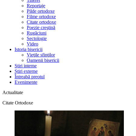
Tineret
Reportaje
Pilde ortodoxe
Filme ortodoxe
Citate ortodoxe
Poezie creştină
Rugăciuni
Sectologie
Video
Istoria bisericii
Vieţile sfinţilor
Oamenii bisericii
Ştiri interne
Știri externe
Întreabă preotul
Evenimente
Actualitate
Citate Ortodoxe