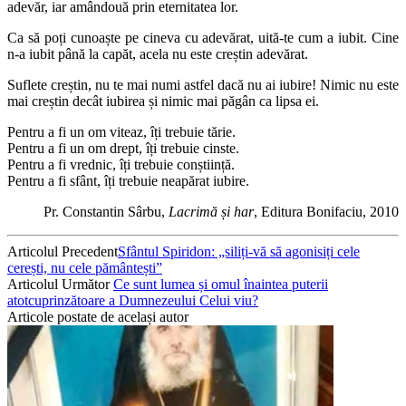
adevăr, iar amândouă prin eternitatea lor.
Ca să poți cunoaște pe cineva cu adevărat, uită-te cum a iubit. Cine
n-a iubit până la capăt, acela nu este creștin adevărat.
Suflete creștin, nu te mai numi astfel dacă nu ai iubire! Nimic nu este
mai creștin decât iubirea și nimic mai păgân ca lipsa ei.
Pentru a fi un om viteaz, îți trebuie tărie.
Pentru a fi un om drept, îți trebuie cinste.
Pentru a fi vrednic, îți trebuie conștiință.
Pentru a fi sfânt, îți trebuie neapărat iubire.
Pr. Constantin Sârbu,
Lacrimă și har
, Editura Bonifaciu, 2010
Articolul Precedent
Sfântul Spiridon: „siliți-vă să agonisiți cele
cerești, nu cele pământești”
Articolul Următor
Ce sunt lumea și omul înaintea puterii
atotcuprinzătoare a Dumnezeului Celui viu?
Articole postate de același autor