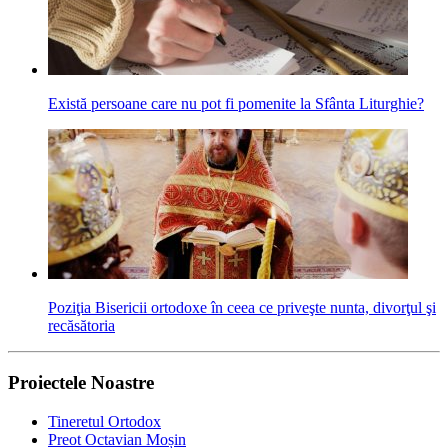
Există persoane care nu pot fi pomenite la Sfânta Liturghie?
Poziţia Bisericii ortodoxe în ceea ce priveşte nunta, divorţul şi
recăsătoria
Proiectele Noastre
Tineretul Ortodox
Preot Octavian Moșin