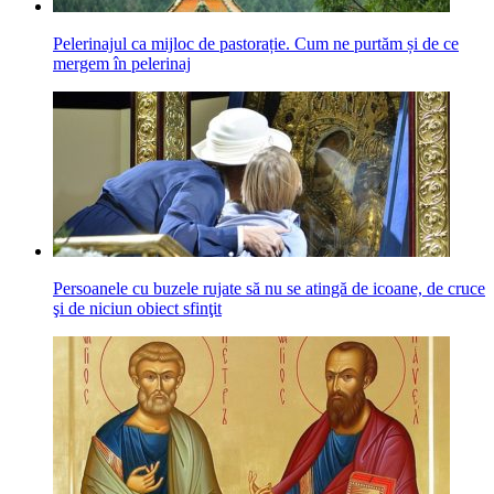
Pelerinajul ca mijloc de pastorație. Cum ne purtăm și de ce
mergem în pelerinaj
Persoanele cu buzele rujate să nu se atingă de icoane, de cruce
şi de niciun obiect sfinţit