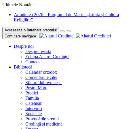
Ultimele Noutăți:
Admiterea 2026 – Programul de Master „Istoria și Cultura
Religiilor”
Adresează o întrebare preotului
Comutare navigare
Despre noi
Despre revistă
Echipa Altarul Credinței
Contacte
Bibliotecă
Calendar ortodox
Comentariile zilei
Sfaturi duhovnicești
Postul Mare
Predici
Familia
Catehism
Interviuri
Societate
Provocările vremii
Credință și medicină