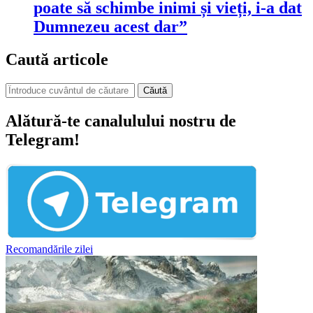
poate să schimbe inimi și vieți, i-a dat
Dumnezeu acest dar”
Caută articole
Căută
Alătură-te canalulului nostru de
Telegram!
Recomandările zilei