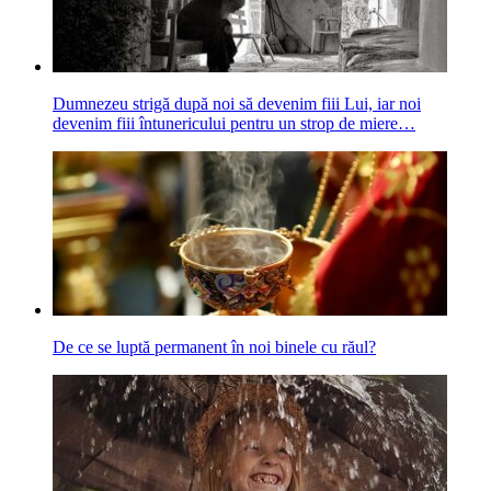
Dumnezeu strigă după noi să devenim fiii Lui, iar noi
devenim fiii întunericului pentru un strop de miere…
De ce se luptă permanent în noi binele cu răul?