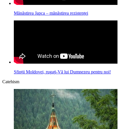
Mănăstirea Japca – mănăstirea rezistenței
Sfinții Moldovei, rugați-Vă lui Dumnezeu pentru noi!
Catehism