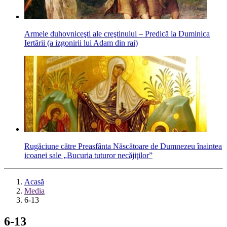
Armele duhovniceşti ale creştinului – Predică la Duminica
Iertării (a izgonirii lui Adam din rai)
Rugăciune către Preasfânta Născătoare de Dumnezeu înaintea
icoanei sale „Bucuria tuturor necăjiţilor”
Acasă
Media
6-13
6-13