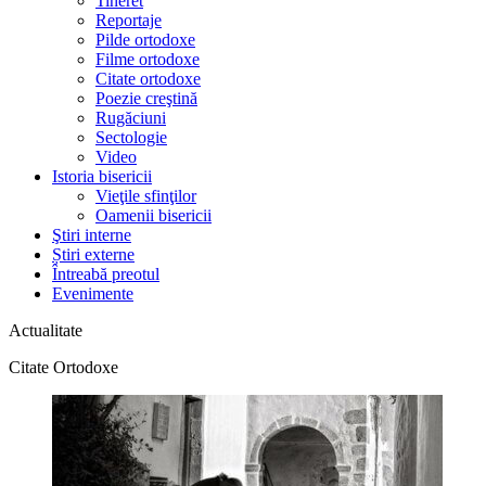
Tineret
Reportaje
Pilde ortodoxe
Filme ortodoxe
Citate ortodoxe
Poezie creştină
Rugăciuni
Sectologie
Video
Istoria bisericii
Vieţile sfinţilor
Oamenii bisericii
Ştiri interne
Știri externe
Întreabă preotul
Evenimente
Actualitate
Citate Ortodoxe