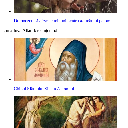
Dumnezeu săvârșește minuni pentru a-l mântui pe om
Din arhiva Altarulcredinței.md
Chipul Sfântului Siluan Athonitul