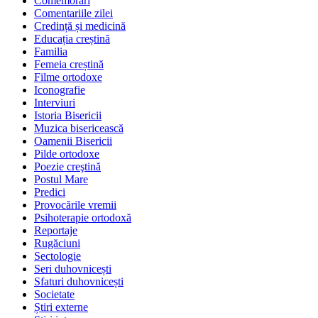
Comemorări
Comentariile zilei
Credință și medicină
Educația creștină
Familia
Femeia creștină
Filme ortodoxe
Iconografie
Interviuri
Istoria Bisericii
Muzica bisericească
Oamenii Bisericii
Pilde ortodoxe
Poezie creştină
Postul Mare
Predici
Provocările vremii
Psihoterapie ortodoxă
Reportaje
Rugăciuni
Sectologie
Seri duhovnicești
Sfaturi duhovnicești
Societate
Știri externe