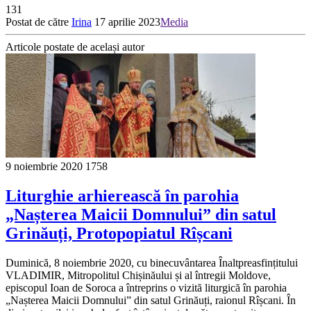
131
Postat de către
Irina
17 aprilie 2023
Media
Articole postate de același autor
9 noiembrie 2020
1758
Liturghie arhierească în parohia
„Nașterea Maicii Domnului” din satul
Grinăuți, Protopopiatul Rîșcani
Duminică, 8 noiembrie 2020, cu binecuvântarea Înaltpreasfințitului
VLADIMIR, Mitropolitul Chișinăului și al întregii Moldove,
episcopul Ioan de Soroca a întreprins o vizită liturgică în parohia
„Nașterea Maicii Domnului” din satul Grinăuți, raionul Rîșcani. În