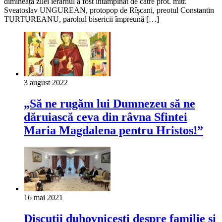
dimineața zilei ierarhul a fost întâmpinat de către prot. mitr.
Sveatoslav UNGUREAN, protopop de Rîșcani, preotul Constantin
TURTUREANU, parohul bisericii împreună […]
3 august 2022
„Să ne rugăm lui Dumnezeu să ne
dăruiască ceva din râvna Sfintei
Maria Magdalena pentru Hristos!”
16 mai 2021
Discuții duhovnicești despre familie și