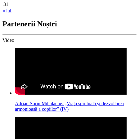
31
« iul.
Partenerii Noștri
Video
Adrian Sorin Mihalache: „Viaţa spirituală şi dezvoltarea
armonioasă a copiilor” (IV)