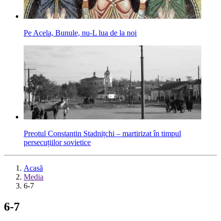
Pe Acela, Bunule, nu-L lua de la noi
Preotul Constantin Stadnițchi – martirizat în timpul
persecuțiilor sovietice
Acasă
Media
6-7
6-7