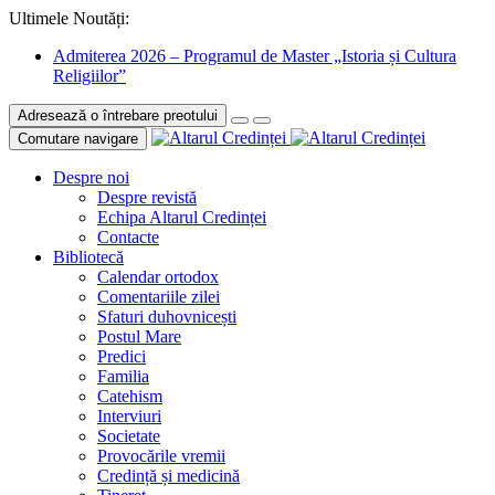
Ultimele Noutăți:
Admiterea 2026 – Programul de Master „Istoria și Cultura
Religiilor”
Adresează o întrebare preotului
Comutare navigare
Despre noi
Despre revistă
Echipa Altarul Credinței
Contacte
Bibliotecă
Calendar ortodox
Comentariile zilei
Sfaturi duhovnicești
Postul Mare
Predici
Familia
Catehism
Interviuri
Societate
Provocările vremii
Credință și medicină