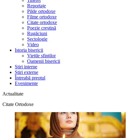
Tineret
Reportaje
Pilde ortodoxe
Filme ortodoxe
Citate ortodoxe
Poezie creştină
Rugăciuni
Sectologie
Video
Istoria bisericii
Vieţile sfinţilor
Oamenii bisericii
Ştiri interne
Știri externe
Întreabă preotul
Evenimente
Actualitate
Citate Ortodoxe