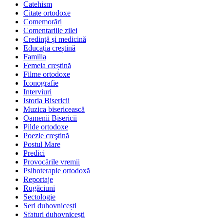
Catehism
Citate ortodoxe
Comemorări
Comentariile zilei
Credință și medicină
Educația creștină
Familia
Femeia creștină
Filme ortodoxe
Iconografie
Interviuri
Istoria Bisericii
Muzica bisericească
Oamenii Bisericii
Pilde ortodoxe
Poezie creştină
Postul Mare
Predici
Provocările vremii
Psihoterapie ortodoxă
Reportaje
Rugăciuni
Sectologie
Seri duhovnicești
Sfaturi duhovnicești