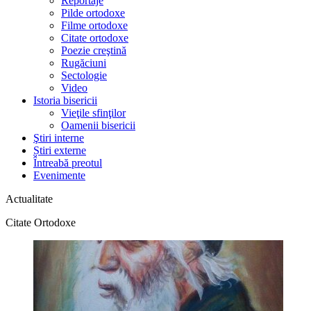
Reportaje
Pilde ortodoxe
Filme ortodoxe
Citate ortodoxe
Poezie creştină
Rugăciuni
Sectologie
Video
Istoria bisericii
Vieţile sfinţilor
Oamenii bisericii
Ştiri interne
Știri externe
Întreabă preotul
Evenimente
Actualitate
Citate Ortodoxe