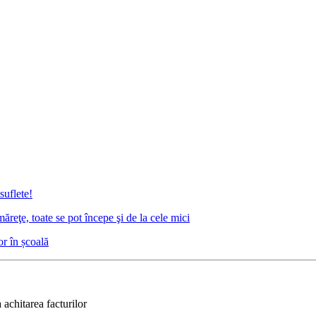
suflete!
reţe, toate se pot începe şi de la cele mici
or în școală
 achitarea facturilor