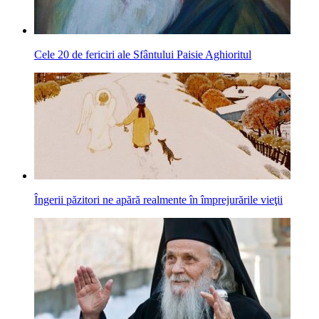
Cele 20 de fericiri ale Sfântului Paisie Aghioritul
Îngerii păzitori ne apără realmente în împrejurările vieţii