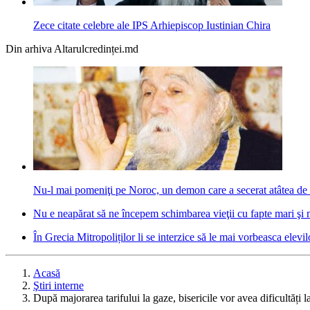
Zece citate celebre ale IPS Arhiepiscop Iustinian Chira
Din arhiva Altarulcredinței.md
Nu-l mai pomeniţi pe Noroc, un demon care a secerat atâtea de 
Nu e neapărat să ne începem schimbarea vieţii cu fapte mari şi mă
În Grecia Mitropoliților li se interzice să le mai vorbeasca elevil
Acasă
Ştiri interne
După majorarea tarifului la gaze, bisericile vor avea dificultăți la