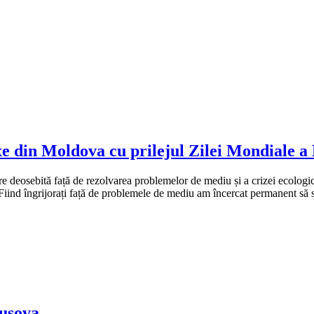
xe din Moldova cu prilejul Zilei Mondiale a
osebită față de rezolvarea problemelor de mediu și a crizei ecologice în
. Fiind îngrijorați față de problemele de mediu am încercat permanent să 
rușova