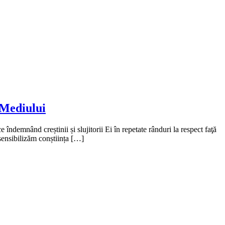
 Mediului
demnând creștinii și slujitorii Ei în repetate rânduri la respect faţă
sensibilizăm conștiința […]