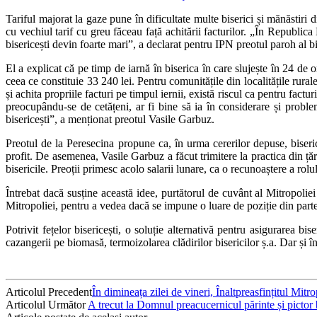
Tariful majorat la gaze pune în dificultate multe biserici și mănăstir
cu vechiul tarif cu greu făceau față achitării facturilor. „În Republica
bisericești devin foarte mari”, a declarat pentru IPN preotul paroh al 
El a explicat că pe timp de iarnă în biserica în care slujește în 24 
ceea ce constituie 33 240 lei. Pentru comunitățile din localitățile rura
și achita propriile facturi pe timpul iernii, există riscul ca pentru factur
preocupându-se de cetățeni, ar fi bine să ia în considerare și problem
bisericești”, a menționat preotul Vasile Garbuz.
Preotul de la Peresecina propune ca, în urma cererilor depuse, biseric
profit. De asemenea, Vasile Garbuz a făcut trimitere la practica din ță
bisericile. Preoții primesc acolo salarii lunare, ca o recunoaștere a rolu
Întrebat dacă susține această idee, purtătorul de cuvânt al Mitropol
Mitropoliei, pentru a vedea dacă se impune o luare de poziție din parte
Potrivit fețelor bisericești, o soluție alternativă pentru asigurarea bi
cazangerii pe biomasă, termoizolarea clădirilor bisericilor ș.a. Dar și î
Articolul Precedent
În dimineața zilei de vineri, Înaltpreasfințitul Mi
Articolul Următor
A trecut la Domnul preacucernicul părinte și pictor 