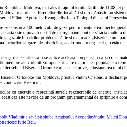
i din Republica Moldova, mai ales în ajunul iernii. Tariful de 11,08 lei 
 Moldova majoritatea bisericilor din localități și din mănăstiri au sisteme
bisericii Sfântul Apostol și Evanghelist Ioan Teologul din satul Pereseci
de ore se consumă 100 metri cubi de gaze pentru menținerea unei tempera
le aceasta este o povară destul de mare, ținând cont de sărăcia multora din
ile la gaz ale bisericilor problema să fie și mai mare. „Bisericile nu aparți
a facturilor la gaze ale bisericilor, acolo unde merg aceiași cetățeni. G
ilor și mănăstirilor să li se aplice aceleași compensații ca și consumato
rile membre ale Uniunii Europene, în care majoritatea populației o reprez
lui deosebit al Bisericii Ortodoxe în ceea ce privește instaurarea unui clim
iei Bisericii Ortodoxe din Moldova, preotul Vadim Cheibaș, a declarat
a conducerii Bisericii”.
sericilor cu energie o reprezintă sursele regenerabile de energie: instalaț
n acest caz este nevoie de un program guvernamental de sprijinire a comunit
tropolit Vladimir a săvârșit slujba Acatistului Acoperământului Maicii Do
bisericesc Iurie Beiu