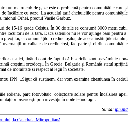
pentru un metru cub de gaze este o problemă pentru comunitățile care și
 de încălzire cu gaze. La actualul tarif cheltuielile pentru comunitățile
na, raionul Orhei, preotul Vasile Garbuz.
turi de 15-16 grade Celsius. În 30 de zile se consumă 3000 metri cubi,
tre locuitorii de la țară. Dacă sătenilor nu le vor ajunge bani pentru a-
n preoților, ci comunităților credincioșilor, de aceea instituțiile statului,
uvernanții în calitate de credincioși, fac parte și ei din comunitățile
rilor casnici, ținând cont de faptul că bisericile sunt așezăminte non-
intă creștinii ortodocși. În Grecia, Bulgaria și România statul sprijină
at de moralitate și respect al legii în societate.
 pentru IPN: „Sigur că susținem, dar vom examina chestiunea în cadrul
iile eoliene, parc fotovoltaic, colectoare solare pentru încălzirea apei,
ăților bisericești prin investiții în noile tehnologii.
Sursa:
ipn.md
mnului, la Catedrala Mitropolitană