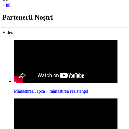
« iul.
Partenerii Noștri
Video
Mănăstirea Japca – mănăstirea rezistenței