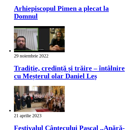
Arhiepiscopul Pimen a plecat la
Domnul
29 noiembrie 2022
Tradiție, credință și trăire – întâlnire
cu Meșterul olar Daniel Leș
21 aprilie 2023
Festivalul Cântecului Pascal ,,Apără-