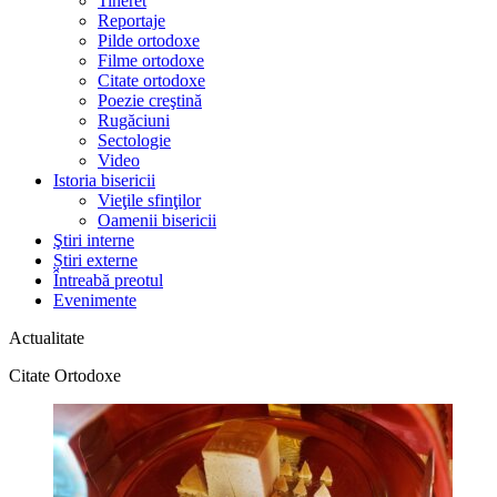
Tineret
Reportaje
Pilde ortodoxe
Filme ortodoxe
Citate ortodoxe
Poezie creştină
Rugăciuni
Sectologie
Video
Istoria bisericii
Vieţile sfinţilor
Oamenii bisericii
Ştiri interne
Știri externe
Întreabă preotul
Evenimente
Actualitate
Citate Ortodoxe