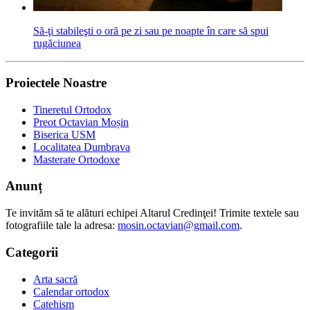
Să-ţi stabileşti o oră pe zi sau pe noapte în care să spui
rugăciunea
Proiectele Noastre
Tineretul Ortodox
Preot Octavian Moșin
Biserica USM
Localitatea Dumbrava
Masterate Ortodoxe
Anunț
Te invităm să te alături echipei Altarul Credinţei! Trimite textele sau
fotografiile tale la adresa:
mosin.octavian@gmail.com
.
Categorii
Arta sacră
Calendar ortodox
Catehism