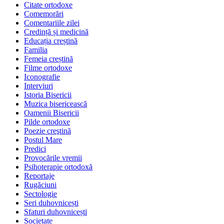
Citate ortodoxe
Comemorări
Comentariile zilei
Credință și medicină
Educația creștină
Familia
Femeia creștină
Filme ortodoxe
Iconografie
Interviuri
Istoria Bisericii
Muzica bisericească
Oamenii Bisericii
Pilde ortodoxe
Poezie creştină
Postul Mare
Predici
Provocările vremii
Psihoterapie ortodoxă
Reportaje
Rugăciuni
Sectologie
Seri duhovnicești
Sfaturi duhovnicești
Societate