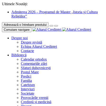
Ultimele Noutăți:
Admiterea 2026 – Programul de Master „Istoria și Cultura
Religiilor”
Adresează o întrebare preotului
Comutare navigare
Despre noi
Despre revistă
Echipa Altarul Credinței
Contacte
Bibliotecă
Calendar ortodox
Comentariile zilei
Sfaturi duhovnicești
Postul Mare
Predici
Familia
Catehism
Interviuri
Societate
Provocările vremii
Credință și medicină