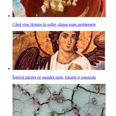
Când vine Hristos în suflet, dispar toate problemele
Îngerul păzitor ne numără pașii, bănuții și osteneala