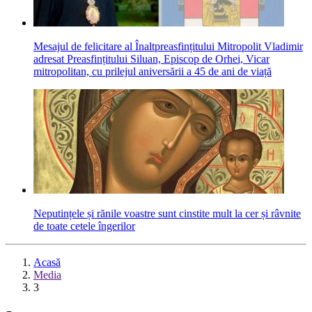
Mesajul de felicitare al Înaltpreasfințitului Mitropolit Vladimir
adresat Preasfințitului Siluan, Episcop de Orhei, Vicar
mitropolitan, cu prilejul aniversării a 45 de ani de viață
Neputințele și rănile voastre sunt cinstite mult la cer și râvnite
de toate cetele îngerilor
Acasă
Media
3