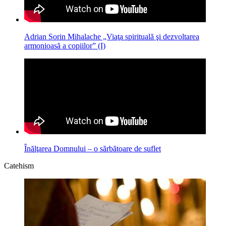
Adrian Sorin Mihalache „Viaţa spirituală şi dezvoltarea
armonioasă a copiilor” (I)
Înălţarea Domnului – o sărbătoare de suflet
Catehism