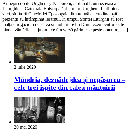
Arhiepiscop de Ungheni și Nisporeni, a oficiat Dumnezeiasca
Liturghie la Catedrala Episcopală din mun. Ungheni. În dimineața
zilei, slujitorii Catedralei Episcopale dimpreună cu credincioșii
prezenții au întâmpinat Ierarhul. În timpul Sfintei Liturghii au fost
înălțate rugăciuni de slavă și mulțumire lui Dumnezeu pentru toate
binecuvântările și ajutorul ce îl revarsă părintește peste omenire, […]
2 iulie 2020
Mândria, deznădejdea și nepăsarea –
cele trei ispite din calea mântuirii
20 mai 2020