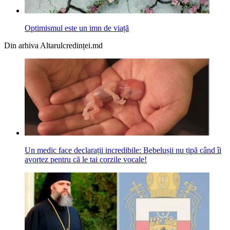
Optimismul este un imn de viață
Din arhiva Altarulcredinței.md
Un medic face declarații incredibile: Bebelușii nu țipă când îi
avortez pentru că le tai corzile vocale!