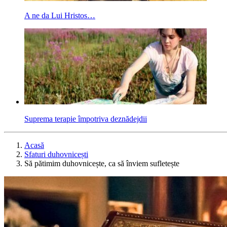
A ne da Lui Hristos…
Suprema terapie împotriva deznădejdii
Acasă
Sfaturi duhovnicești
Să pătimim duhovnicește, ca să înviem sufletește