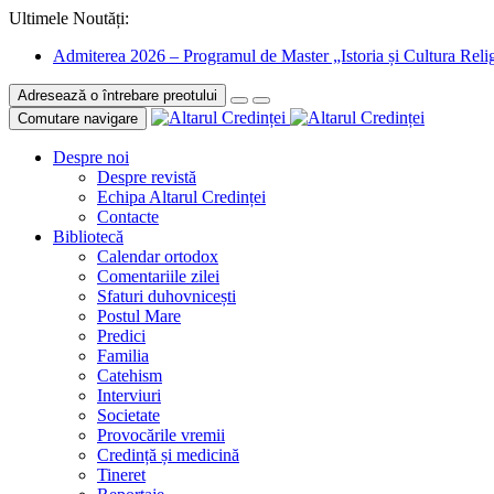
Ultimele Noutăți:
Admiterea 2026 – Programul de Master „Istoria și Cultura Relig
Adresează o întrebare preotului
Comutare navigare
Despre noi
Despre revistă
Echipa Altarul Credinței
Contacte
Bibliotecă
Calendar ortodox
Comentariile zilei
Sfaturi duhovnicești
Postul Mare
Predici
Familia
Catehism
Interviuri
Societate
Provocările vremii
Credință și medicină
Tineret