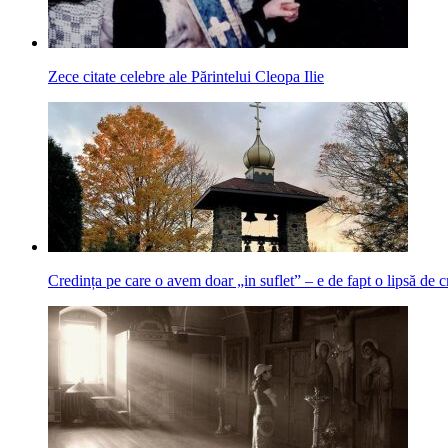
Zece citate celebre ale Părintelui Cleopa Ilie
Credința pe care o avem doar „in suflet” – e de fapt o lipsă de