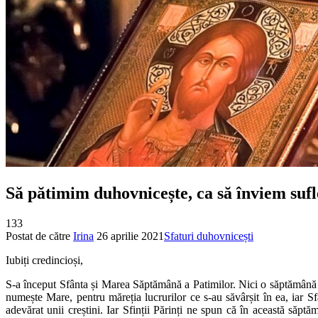
Să pătimim duhovnicește, ca să înviem sufl
133
Postat de către
Irina
26 aprilie 2021
Sfaturi duhovnicești
Iubiți credincioși,
S-a început Sfânta și Marea Săptămână a Patimilor. Nici o săptămână 
numește Mare, pentru măreția lucrurilor ce s-au săvârșit în ea, iar Sf
adevărat unii creștini. Iar Sfinții Părinți ne spun că în această săptă