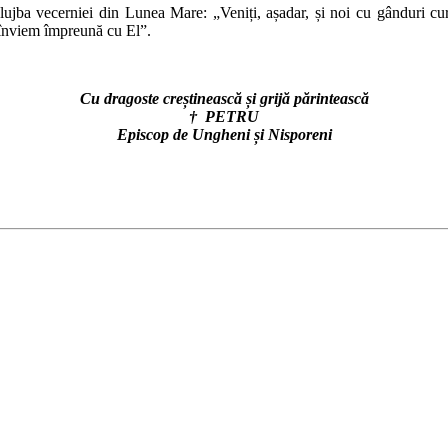
a slujba vecerniei din Lunea Mare: „Veniți, așadar, și noi cu gânduri 
ă înviem împreună cu El”.
Cu dragoste creștinească și grijă părintească
† PETRU
Episcop de Ungheni și Nisporeni