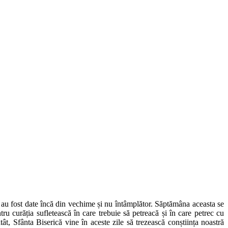
au fost date încă din vechime și nu întâmplător. Săptămâna aceasta se
ru curăția sufletească în care trebuie să petreacă și în care petrec cu
tât, Sfânta Biserică vine în aceste zile să trezească conștiința noastră