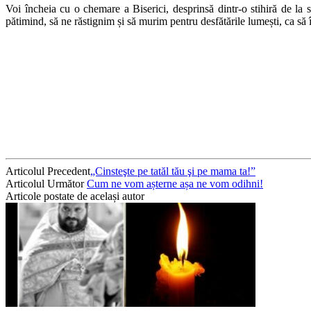
Voi încheia cu o chemare a Biserici, desprinsă dintr-o stihiră de l
pătimind, să ne răstignim și să murim pentru desfătările lumești, ca s
Articolul Precedent
„Cinsteşte pe tatăl tău şi pe mama ta!”
Articolul Următor
Cum ne vom așterne așa ne vom odihni!
Articole postate de același autor