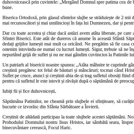
duhovnicească prin cuvintele: „Mergând Domnul spre patima cea de bun
bune.
Biserica Ortodoxă, prin glasul sfintelor slujbe se străduiește de 2 mii
mai recunoscători și mai umilincioși în fața lui Dumnezeu, dar și pent
Dar cu toate acestea și chiar dacă astăzi avem atâta liberate, pe care 
Sfintei Biserici. Este atât de dureros că anume în această Sfântă Săp
dedați grijilor lumești mai mult ca oricând. Ne pregătim să fie casa c
ostenim istovindu-ne numai cu lucruri lumești. Sigur, trebuie să ne în
nepurtând grijă de suflet și nu ne mai gândim cuviincios la Patimile lui
Un patriarh al bisericii noastre spunea: „Atâta mâhnire te cuprinde gân
creștinii pregătesc tot felul de băuturi și mâncăruri; tocmai când Hrist
Suflet pe cruce, atunci și creștinii abia de-și trag sufletul obosiți fiin
pentru că sufletul le este istovit și răvășit după o săptămână de preocup
Iubiți fii și fice duhovnicești,
Săptămâna Patimilor, ne cheamă prin slujbele ei sfințitoare, să curăț
bucurie ce izvorăsc din Sfânta Sărbătoare a Învierii.
Creștinii de altădată participau la toate slujbele acestei săptămâni. N
Prohodului Domnului nostru Iisus Hristos, iar sâmbătă seara, înspre 
binecuvântare cerească, Focul Haric.