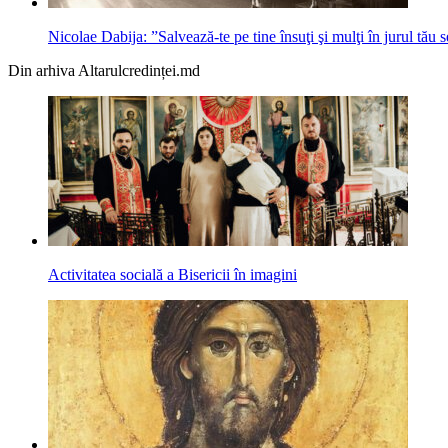
Nicolae Dabija: ”Salvează-te pe tine însuţi şi mulţi în jurul tău 
Din arhiva Altarulcredinței.md
Activitatea socială a Bisericii în imagini