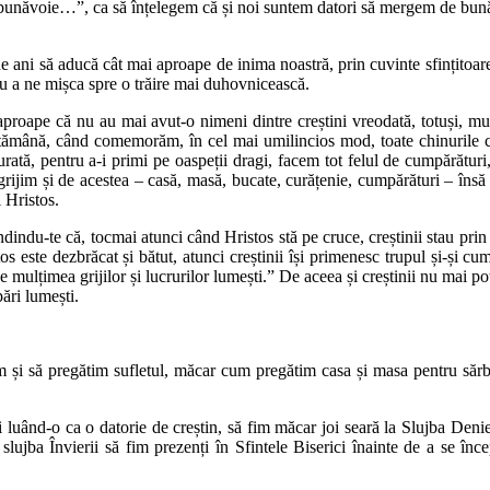
ăvoie…”, ca să înțelegem că și noi suntem datori să mergem de bunăvoie
 de ani să aducă cât mai aproape de inima noastră, prin cuvinte sfințitoar
ru a ne mișca spre o trăire mai duhovnicească.
aproape că nu au mai avut-o nimeni dintre creștini vreodată, totuși, mulț
tămână, când comemorăm, în cel mai umilincios mod, toate chinurile ce l
urată, pentru a-i primi pe oaspeții dragi, facem tot felul de cumpărătu
grijim și de acestea – casă, masă, bucate, curățenie, cumpărături – îns
 Hristos.
dindu-te că, tocmai atunci când Hristos stă pe cruce, creștinii stau prin 
os este dezbrăcat și bătut, atunci creștinii își primenesc trupul și-și c
d de mulțimea grijilor și lucrurilor lumești.” De aceea și creștinii nu mai p
ări lumești.
im și să pregătim sufletul, măcar cum pregătim casa și masa pentru sărbă
oi luând-o ca o datorie de creștin, să fim măcar joi seară la Slujba Denie
slujba Învierii să fim prezenți în Sfintele Biserici înainte de a se î