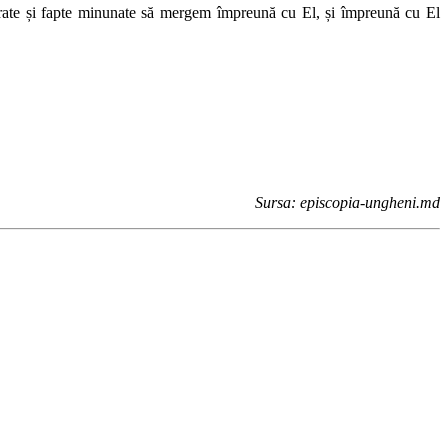
curate și fapte minunate să mergem împreună cu El, și împreună cu El
Sursa: episcopia-ungheni.md