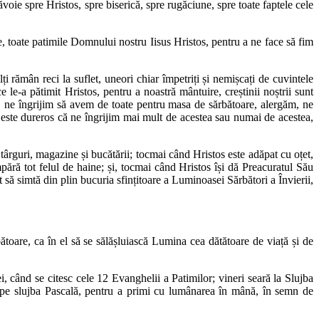
 spre Hristos, spre biserică, spre rugăciune, spre toate faptele cele
e, toate patimile Domnului nostru Iisus Hristos, pentru a ne face să fim
i rămân reci la suflet, uneori chiar împetriți și nemișcați de cuvintele
e-a pătimit Hristos, pentru a noastră mântuire, creștinii noștrii sunt
ri, ne îngrijim să avem de toate pentru masa de sărbătoare, alergăm, ne
ă este dureros că ne îngrijim mai mult de acestea sau numai de acestea,
târguri, magazine și bucătării; tocmai când Hristos este adăpat cu oțet,
umpără tot felul de haine; și, tocmai când Hristos își dă Preacuratul Său
ot să simtă din plin bucuria sfințitoare a Luminoasei Sărbători a Învierii,
toare, ca în el să se sălășluiască Lumina cea dătătoare de viață și de
i, când se citesc cele 12 Evanghelii a Patimilor; vineri seară la Slujba
ncepe slujba Pascală, pentru a primi cu lumânarea în mână, în semn de