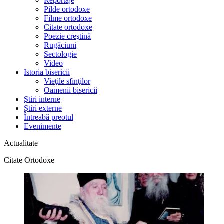
Reportaje
Pilde ortodoxe
Filme ortodoxe
Citate ortodoxe
Poezie creştină
Rugăciuni
Sectologie
Video
Istoria bisericii
Vieţile sfinţilor
Oamenii bisericii
Ştiri interne
Știri externe
Întreabă preotul
Evenimente
Actualitate
Citate Ortodoxe